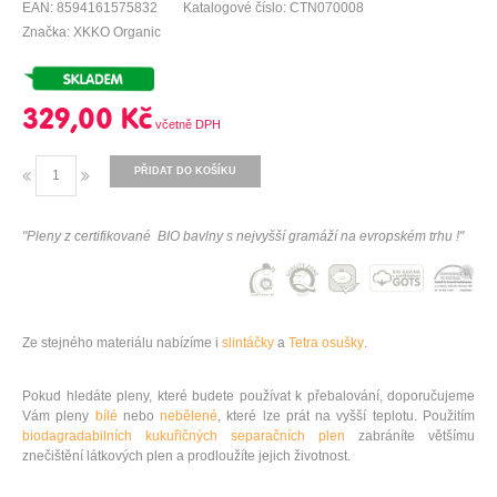
EAN: 8594161575832
Katalogové číslo: CTN070008
Značka: XKKO Organic
329,00 Kč
PŘIDAT DO KOŠÍKU
"Pleny z certifi
kované BIO bavlny s nejvyšší gramáží na evropském trhu !"
Ze stejného materiálu nabízíme i
slintáčky
a
Tetra osušky
.
Pokud hledáte pleny, které budete používat k přebalování, doporučujeme
Vám pleny
bílé
nebo
nebělené
, které lze prát na vyšší teplotu. Použitím
biodagradabilních kukuřičných separačních plen
zabráníte většímu
znečištění látkových plen a prodloužíte jejich životnost.