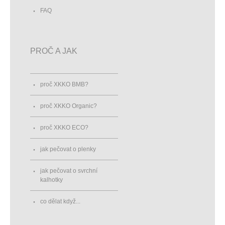
FAQ
PROČ A JAK
proč XKKO BMB?
proč XKKO Organic?
proč XKKO ECO?
jak pečovat o plenky
jak pečovat o svrchní
kalhotky
co dělat když...