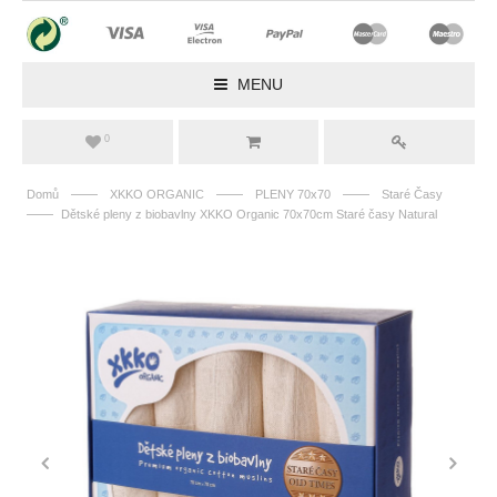
MENU
0
——
——
——
Domů
XKKO ORGANIC
PLENY 70x70
Staré Časy
——
Dětské pleny z biobavlny XKKO Organic 70x70cm Staré časy Natural