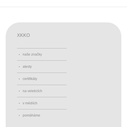
XKKO
naše značky
atesty
certifikáty
na veletrzích
v médiích
pomáháme