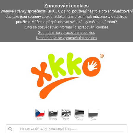
Zpracování cookies
Webové stránky společnosti KIKKO CZ s.r.o. používají nástroje pro shromažďování
dat, jako jsou soubory cookie. Sdělte nám, prosím, jak můžeme tyto nástroje
používat. Můžeme přizpůsobovat své stránky vašim potřebám?
Chci se dozvědět víc informací o zpracování cookies
Souhlasím se zpracováním cookies
Nesouhlasím se zpracováním cookies