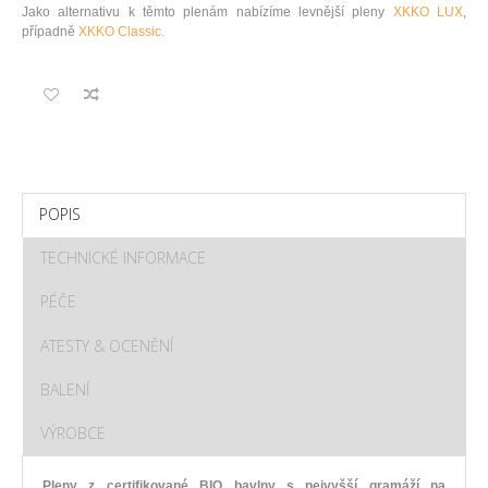
Jako alternativu k těmto plenám nabízíme levnější pleny
XKKO LUX
,
případně
XKKO Classic.
POPIS
TECHNICKÉ INFORMACE
PÉČE
ATESTY & OCENĚNÍ
BALENÍ
VÝROBCE
Pleny z certifikované BIO bavlny s nejvyšší gramáží na