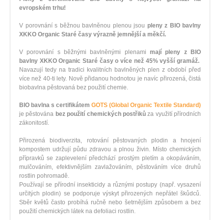
evropském trhu!
V porovnání s běžnou bavlněnou plenou jsou
pleny z BIO bavlny
XKKO Organic Staré časy výrazně jemnější a měkčí.
V porovnání s běžnými bavlněnými plenami
mají pleny z BIO
bavlny XKKO Organic Staré časy o více než 45% vyšší gramáž.
Navazují tedy na tradici kvalitních bavlněných plen z období před
více než 40-ti lety. Nově přidanou hodnotou je navíc přirozená, čistá
biobavlna pěstovaná bez použití chemie.
BIO bavlna s certifikátem
GOTS (Global Organic Textile Standard)
je pěstována
bez použití chemických postřiků
za využití přírodních
zákonitostí.
Přirozená biodiverzita, rotování pěstovaných plodin a hnojení
kompostem udržují půdu zdravou a plnou živin. Místo chemických
přípravků se zaplevelení předchází prostým pletím a okopáváním,
mulčováním, efektivnějším zavlažováním, pěstováním více druhů
rostlin pohromadě.
Používají se přírodní insekticidy a různými postupy (např. vysazení
určitých plodin) se podporuje výskyt přirozených nepřátel škůdců.
Sběr květů často probíhá ručně nebo šetrnějším způsobem a bez
použití chemických látek na defoliaci rostlin.