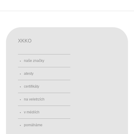
XKKO
naše značky
atesty
certifikáty
na veletrzích
v médiích
pomáháme