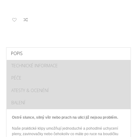
POPIS
TECHNICKÉ INFORMACE
PÉČE
ATESTY & OCENĚNÍ
BALENÍ
Ostré slunce, silný vítr nebo prach na ulici již nejsou problém.
Naše praktické klipy umožňují jednoduché a pohodlné uchycení
pleny, zavinovačky nebo čehokoliv co máte po ruce na boudičku