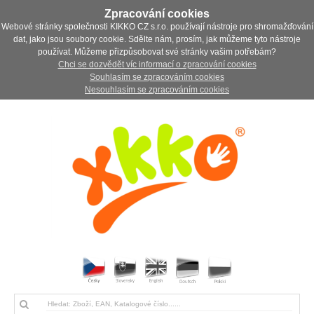
Zpracování cookies
Webové stránky společnosti KIKKO CZ s.r.o. používají nástroje pro shromažďování
dat, jako jsou soubory cookie. Sdělte nám, prosím, jak můžeme tyto nástroje
používat. Můžeme přizpůsobovat své stránky vašim potřebám?
Chci se dozvědět víc informací o zpracování cookies
Souhlasím se zpracováním cookies
Nesouhlasím se zpracováním cookies