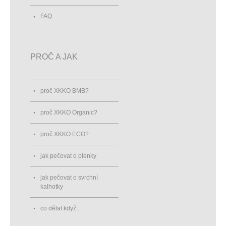
FAQ
PROČ A JAK
proč XKKO BMB?
proč XKKO Organic?
proč XKKO ECO?
jak pečovat o plenky
jak pečovat o svrchní
kalhotky
co dělat když...