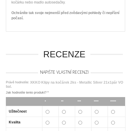
kočárku nebo madlo autosedačky.
Ochráníte tak svoje nejmenší před zvědavými pohledy či nepřízní
počasí.
RECENZE
NAPIŠTE VLASTNÍ RECENZI
Právě hodnotíte:
XKKO Klipy na kočárek 2ks - Metallic Silver 21x1pár VO
bal.
Jak hodnotíte tento produkt?
*
*
**
***
****
*****
Užitečnost
Kvalita