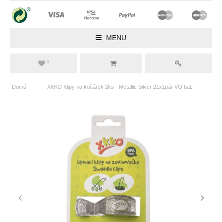
MENU
0
——
Domů
XKKO Klipy na kočárek 2ks - Metallic Silver 21x1pár VO bal.