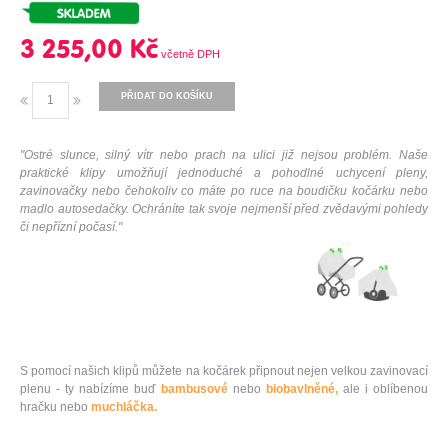
3 255,00 Kč
PŘIDAT DO KOŠÍKU
"Ostré slunce, silný vítr nebo prach na ulici již nejsou problém. Naše
praktické klipy umožňují jednoduché a pohodlné uchycení pleny,
zavinovačky nebo čehokoliv co máte po ruce na boudičku kočárku nebo
madlo autosedačky. Ochráníte tak svoje nejmenší před zvědavými pohledy
či nepřízní počasí."
S pomocí našich klipů můžete na kočárek připnout nejen velkou zavinovací
plenu - ty nabízíme buď
bambusové
nebo
biobavlněné,
ale i oblíbenou
hračku nebo
muchláčka.