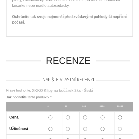
pleny, zavinovačky nebo čehokoliv co máte po ruce na boudičku
kočárku nebo madlo autosedačky.
Ochráníte tak svoje nejmenší před zvědavými pohledy či nepřízní
počasí.
RECENZE
NAPIŠTE VLASTNÍ RECENZI
Právě hodnotíte:
XKKO Klipy na kočárek 2ks - Šedá
Jak hodnotíte tento produkt?
*
*
**
***
****
*****
Cena
Užitečnost