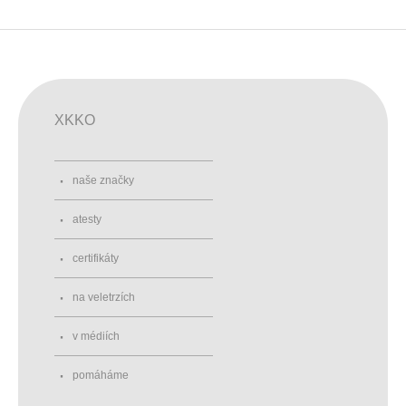
XKKO
naše značky
atesty
certifikáty
na veletrzích
v médiích
pomáháme