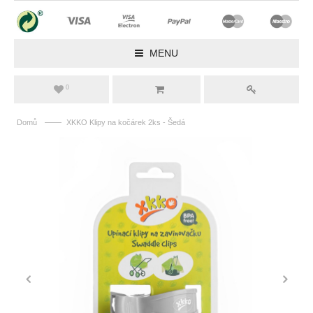
MENU
0
——
Domů
XKKO Klipy na kočárek 2ks - Šedá