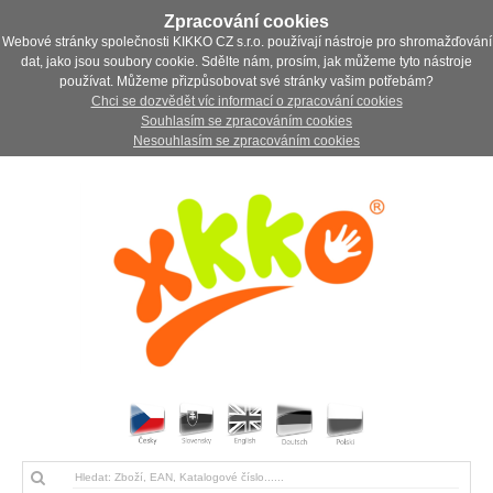
Zpracování cookies
Webové stránky společnosti KIKKO CZ s.r.o. používají nástroje pro shromažďování
dat, jako jsou soubory cookie. Sdělte nám, prosím, jak můžeme tyto nástroje
používat. Můžeme přizpůsobovat své stránky vašim potřebám?
Chci se dozvědět víc informací o zpracování cookies
Souhlasím se zpracováním cookies
Nesouhlasím se zpracováním cookies