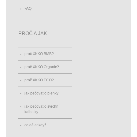
FAQ
PROČ A JAK
proč XKKO BMB?
proč XKKO Organic?
proč XKKO ECO?
jak pečovat o plenky
jak pečovat o svrchní
kalhotky
co dělat když...