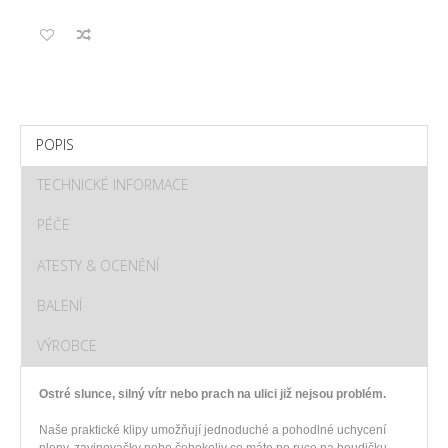
POPIS
TECHNICKÉ INFORMACE
PÉČE
ATESTY & OCENĚNÍ
BALENÍ
VÝROBCE
Ostré slunce, silný vítr nebo prach na ulici již nejsou problém.
Naše praktické klipy umožňují jednoduché a pohodlné uchycení