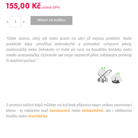
155,00 Kč
PŘIDAT DO KOŠÍKU
"Ostré slunce, silný vítr nebo prach na ulici již nejsou problém. Naše
praktické klipy umožňují jednoduché a pohodlné uchycení pleny,
zavinovačky nebo čehokoliv co máte po ruce na boudičku kočárku nebo
madlo autosedačky. Ochráníte tak svoje nejmenší před zvědavými pohledy
či nepřízní počasí."
S pomocí našich klipů můžete na kočárek připnout nejen velkou zavinovací
plenu - ty nabízíme buď
bambusové
nebo
biobavlněné,
ale i oblíbenou
hračku nebo
muchláčka.