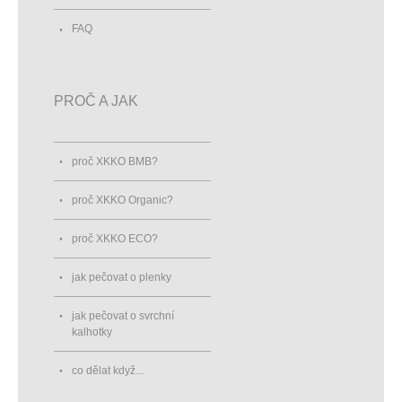
FAQ
PROČ A JAK
proč XKKO BMB?
proč XKKO Organic?
proč XKKO ECO?
jak pečovat o plenky
jak pečovat o svrchní
kalhotky
co dělat když...