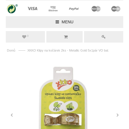
MENU
0
——
Domů
XKKO Klipy na kočárek 2ks - Metallic Gold 5x1pár VO bal.