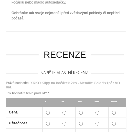
kočárku nebo madlo autosedačky.
Ochráníte tak svoje nejmenší před zvědavými pohledy či nepřízní
počasí.
RECENZE
NAPIŠTE VLASTNÍ RECENZI
Právě hodnotíte:
XKKO Klipy na kočárek 2ks - Metallic Gold 5x1pár VO
bal.
Jak hodnotíte tento produkt?
*
*
**
***
****
*****
Cena
Užitečnost