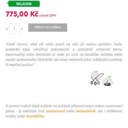
775,00 Kč
PŘIDAT DO KOŠÍKU
"Ostré slunce, silný vítr nebo prach na ulici již nejsou problém. Naše
praktické klipy umožňují jednoduché a pohodlné uchycení pleny,
zavinovačky nebo čehokoliv co máte po ruce na boudičku kočárku nebo
madlo autosedačky. Ochráníte tak svoje nejmenší před zvědavými pohledy
či nepřízní počasí."
S pomocí našich klipů můžete na kočárek připnout nejen velkou zavinovací
plenu - ty nabízíme buď
bambusové
nebo
biobavlněné,
ale i oblíbenou
hračku nebo
muchláčka.