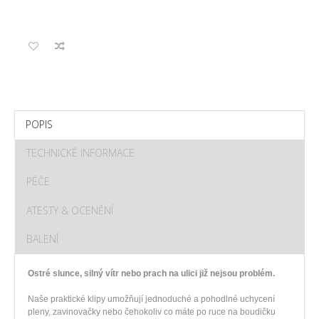
POPIS
TECHNICKÉ INFORMACE
PÉČE
ATESTY & OCENĚNÍ
BALENÍ
Ostré slunce, silný vítr nebo prach na ulici již nejsou problém.
Naše praktické klipy umožňují jednoduché a pohodlné uchycení
pleny, zavinovačky nebo čehokoliv co máte po ruce na boudičku