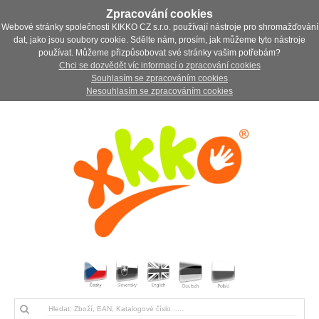
Zpracování cookies
Webové stránky společnosti KIKKO CZ s.r.o. používají nástroje pro shromažďování
dat, jako jsou soubory cookie. Sdělte nám, prosím, jak můžeme tyto nástroje
používat. Můžeme přizpůsobovat své stránky vašim potřebám?
Chci se dozvědět víc informací o zpracování cookies
Souhlasím se zpracováním cookies
Nesouhlasím se zpracováním cookies