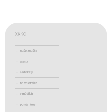
XKKO
naše značky
atesty
certifikáty
na veletrzích
v médiích
pomáháme