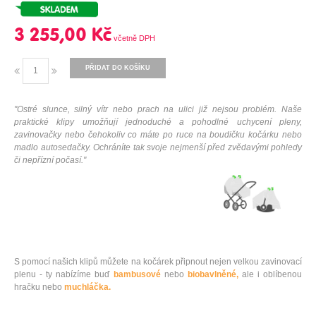
3 255,00 Kč
PŘIDAT DO KOŠÍKU
"Ostré slunce, silný vítr nebo prach na ulici již nejsou problém. Naše
praktické klipy umožňují jednoduché a pohodlné uchycení pleny,
zavinovačky nebo čehokoliv co máte po ruce na boudičku kočárku nebo
madlo autosedačky. Ochráníte tak svoje nejmenší před zvědavými pohledy
či nepřízní počasí."
S pomocí našich klipů můžete na kočárek připnout nejen velkou zavinovací
plenu - ty nabízíme buď
bambusové
nebo
biobavlněné,
ale i oblíbenou
hračku nebo
muchláčka.