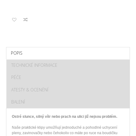
POPIS
TECHNICKÉ INFORMACE
PÉČE
ATESTY & OCENĚNÍ
BALENÍ
Ostré slunce, silný vítr nebo prach na ulici již nejsou problém.
Naše praktické klipy umožňují jednoduché a pohodlné uchycení
pleny, zavinovačky nebo čehokoliv co máte po ruce na boudičku