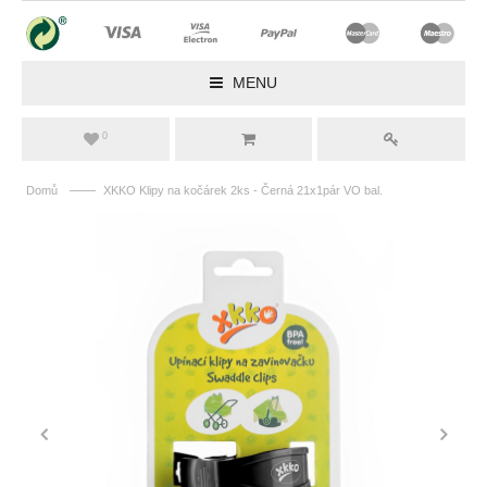
MENU
0
——
Domů
XKKO Klipy na kočárek 2ks - Černá 21x1pár VO bal.