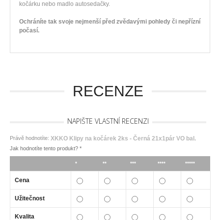
kočárku nebo madlo autosedačky.
Ochráníte tak svoje nejmenší před zvědavými pohledy či nepřízní
počasí.
RECENZE
NAPIŠTE VLASTNÍ RECENZI
Právě hodnotíte:
XKKO Klipy na kočárek 2ks - Černá 21x1pár VO bal.
Jak hodnotíte tento produkt?
*
*
**
***
****
*****
Cena
Užitečnost
Kvalita