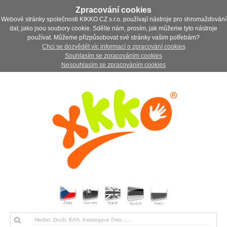
Zpracování cookies
Webové stránky společnosti KIKKO CZ s.r.o. používají nástroje pro shromažďování
dat, jako jsou soubory cookie. Sdělte nám, prosím, jak můžeme tyto nástroje
používat. Můžeme přizpůsobovat své stránky vašim potřebám?
Chci se dozvědět víc informací o zpracování cookies
Souhlasím se zpracováním cookies
Nesouhlasím se zpracováním cookies