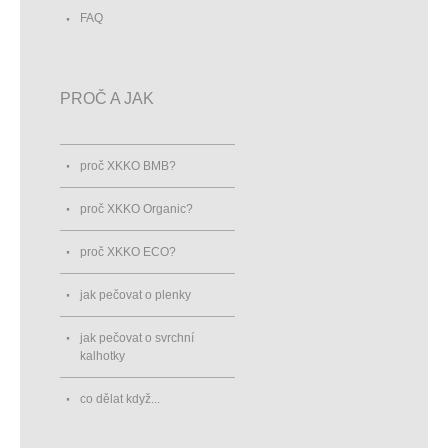
FAQ
PROČ A JAK
proč XKKO BMB?
proč XKKO Organic?
proč XKKO ECO?
jak pečovat o plenky
jak pečovat o svrchní
kalhotky
co dělat když...