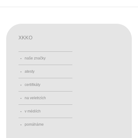
XKKO
naše značky
atesty
certifikáty
na veletrzích
v médiích
pomáháme