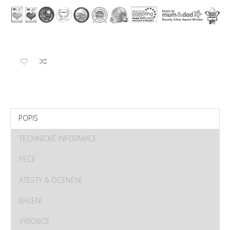
POPIS
TECHNICKÉ INFORMACE
PÉČE
ATESTY & OCENĚNÍ
BALENÍ
VÝROBCE