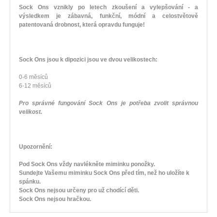
Sock Ons vznikly po letech zkoušení a vylepšování - a
výsledkem je zábavná, funkční, módní a celostvětově
patentovaná drobnost, která opravdu funguje!
Sock Ons jsou k dipozici jsou ve dvou velikostech:
0-6 měsíců
6-12 měsíců
Pro správné fungování Sock Ons je potřeba zvolit správnou
velikost.
Upozornění:
Pod Sock Ons vždy navlékněte miminku ponožky.
Sundejte Vašemu miminku Sock Ons před tím, než ho uložíte k
spánku.
Sock Ons nejsou určeny pro už chodící děti.
Sock Ons nejsou hračkou.