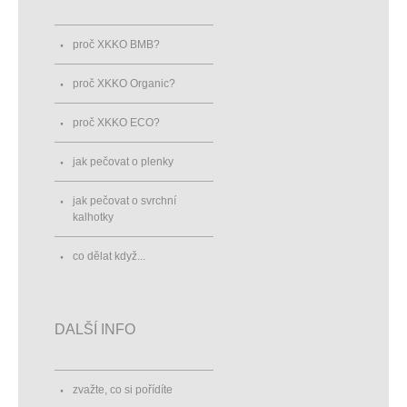
proč XKKO BMB?
proč XKKO Organic?
proč XKKO ECO?
jak pečovat o plenky
jak pečovat o svrchní
kalhotky
co dělat když...
DALŠÍ INFO
zvažte, co si pořídíte