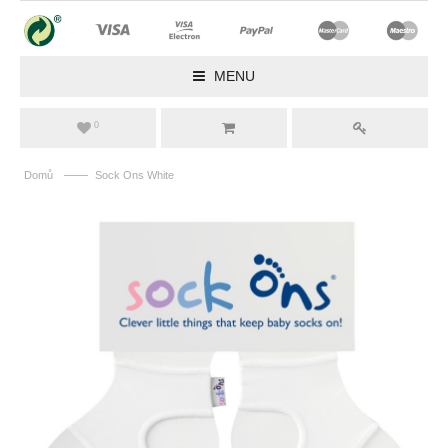
MENU
0
——
Domů
Sock Ons White