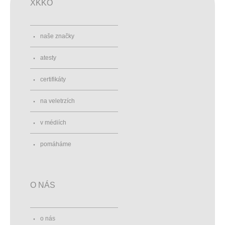
XKKO
naše značky
atesty
certifikáty
na veletrzích
v médiích
pomáháme
O NÁS
o nás