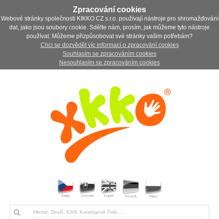
Zpracování cookies
Webové stránky společnosti KIKKO CZ s.r.o. používají nástroje pro shromažďování
dat, jako jsou soubory cookie. Sdělte nám, prosím, jak můžeme tyto nástroje
používat. Můžeme přizpůsobovat své stránky vašim potřebám?
Chci se dozvědět víc informací o zpracování cookies
Souhlasím se zpracováním cookies
Nesouhlasím se zpracováním cookies