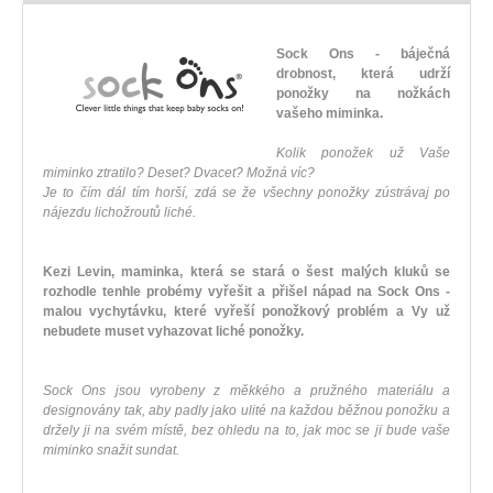
Sock Ons - báječná
drobnost, která udrží
ponožky na nožkách
vašeho miminka.
Kolik ponožek už Vaše
miminko ztratilo? Deset? Dvacet? Možná víc?
Je to čím dál tím horší, zdá se že všechny ponožky zústrávaj po
nájezdu lichožroutů liché.
Kezi Levin, maminka, která se stará o šest malých kluků se
rozhodle tenhle probémy vyřešit a přišel nápad na Sock Ons -
malou vychytávku, které vyřeší ponožkový problém a Vy už
nebudete muset vyhazovat liché ponožky.
Sock Ons jsou vyrobeny z měkkého a pružného materiálu a
designovány tak, aby padly jako ulité na každou běžnou ponožku a
držely ji na svém místě, bez ohledu na to, jak moc se ji bude vaše
miminko snažit sundat.