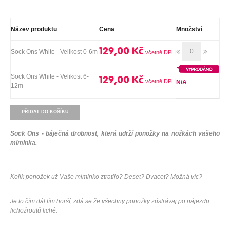
Název produktu
Cena
Množství
129,00 Kč
Sock Ons White - Velikost 0-6m
Sock Ons White - Velikost 6-
129,00 Kč
N/A
12m
PŘIDAT DO KOŠÍKU
Sock Ons - báječná drobnost, která udrží ponožky na nožkách vašeho
miminka.
Kolik ponožek už Vaše miminko ztratilo? Deset? Dvacet? Možná víc?
Je to čím dál tím horší, zdá se že všechny ponožky zústrávaj po nájezdu
lichožroutů liché.