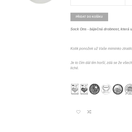
PŘIDAT DO KOŠÍKU
Sock Ons - báječná drobnost, která
Kolik ponožek už Vaše miminko ztrati
Je to čím dál tím horší, zdá se že vše
liché.