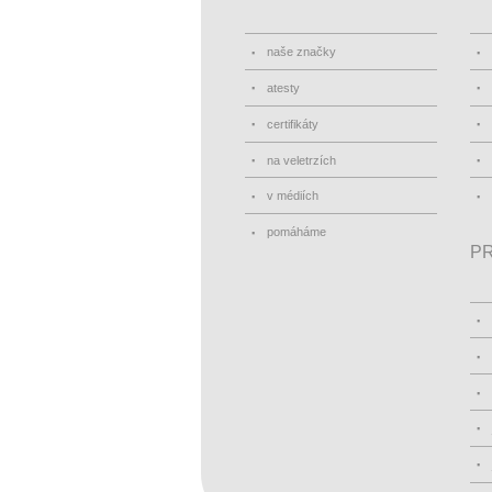
naše značky
atesty
certifikáty
na veletrzích
v médiích
pomáháme
PR