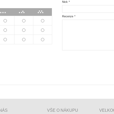
Nick
*
***
****
*****
Recenze
*
NÁS
VŠE O NÁKUPU
VELKO