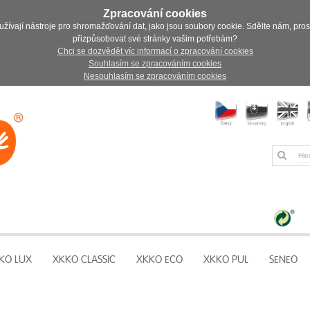
Zpracování cookies
užívají nástroje pro shromažďování dat, jako jsou soubory cookie. Sdělte nám, pro
přizpůsobovat své stránky vašim potřebám?
Chci se dozvědět víc informací o zpracování cookies
Souhlasím se zpracováním cookies
Nesouhlasím se zpracováním cookies
KO LUX
XKKO CLASSIC
XKKO ECO
XKKO PUL
SENEO