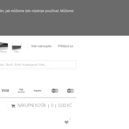
sím, jak můžeme tyto nástroje používat. Můžeme
Kde nakoupíte
Přihlásit se
NÁKUPNÍ KOŠÍK
0
0,00 KČ
0