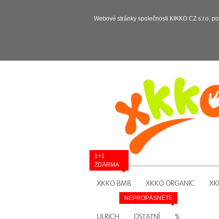
Webové stránky společnosti KIKKO CZ s.r.o. po
1+1
ZDARMA
XKKO BMB
XKKO ORGANIC
XK
NEPROPÁSNĚTE
ULRICH
OSTATNÍ
%