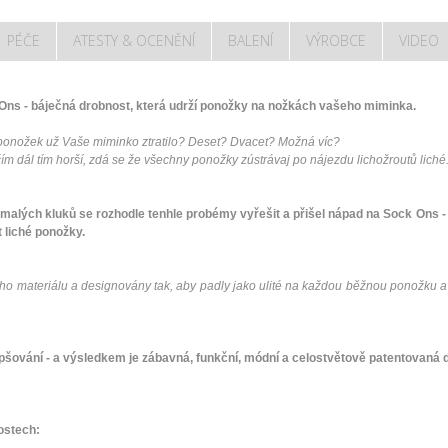
PÉČE
ATESTY & OCENĚNÍ
BALENÍ
VÝROBCE
VIDEO
Ons - báječná drobnost, která udrží ponožky na nožkách vašeho miminka.
 ponožek už Vaše miminko ztratilo? Deset? Dvacet? Možná víc?
čím dál tím horší, zdá se že všechny ponožky zústrávaj po nájezdu lichožroutů liché
t malých kluků se rozhodle tenhle probémy vyřešit a přišel nápad na Sock Ons 
 liché ponožky.
 materiálu a designovány tak, aby padly jako ulité na každou běžnou ponožku a dr
pšování - a výsledkem je zábavná, funkční, módní a celostvětově patentovaná 
ostech: