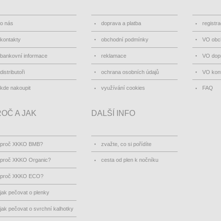
o nás
doprava a platba
registr
kontakty
obchodní podmínky
VO obc
bankovní informace
reklamace
VO dopr
distributoři
ochrana osobních údajů
VO kon
kde nakoupit
využívání cookies
FAQ
OČ A JAK
DALŠÍ INFO
proč XKKO BMB?
zvažte, co si pořídíte
proč XKKO Organic?
cesta od plen k nočníku
proč XKKO ECO?
jak pečovat o plenky
jak pečovat o svrchní kalhotky