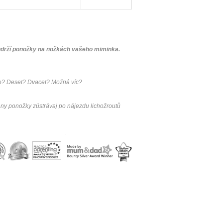
 udrží ponožky na nožkách vašeho miminka.
lo? Deset? Dvacet? Možná víc?
chny ponožky zústrávaj po nájezdu lichožroutů