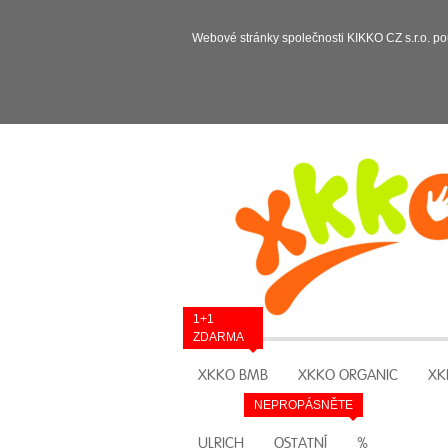
Webové stránky společnosti KIKKO CZ s.r.o. po
1+1
ZDARMA
XKKO BMB
XKKO ORGANIC
XK
NEPROPÁSNĚTE
ULRICH
OSTATNÍ
%