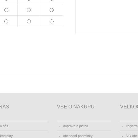
NÁS
VŠE O NÁKUPU
VELKO
o nás
doprava a platba
registr
kontakty
obchodní podmínky
VO obc