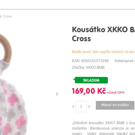
nk Cross
Kousátko XKKO BM
Cross
Buďte první, kdo napíše recenzi na ten
EAN: 8594161571698
Katalogové 
Značka: XKKO BMB
169,00 Kč
PŘIDAT DO KOŠÍKU
„Dřevěné kousátko XKKO BMB s šust
mušelínu. Bambusová viskoza je ant
reakci.
Velký, dokonale hladký kr