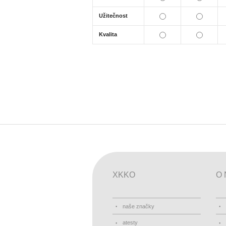
Užitečnost
Kvalita
XKKO
O 
naše značky
atesty