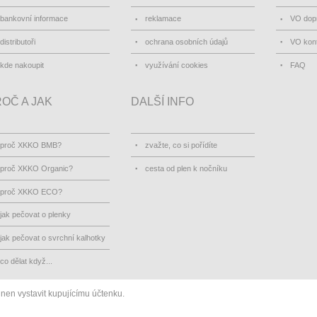
bankovní informace
reklamace
VO dopr
distributoři
ochrana osobních údajů
VO kon
kde nakoupit
využívání cookies
FAQ
OČ A JAK
DALŠÍ INFO
proč XKKO BMB?
zvažte, co si pořídíte
proč XKKO Organic?
cesta od plen k nočníku
proč XKKO ECO?
jak pečovat o plenky
jak pečovat o svrchní kalhotky
co dělat když...
inen vystavit kupujícímu účtenku.