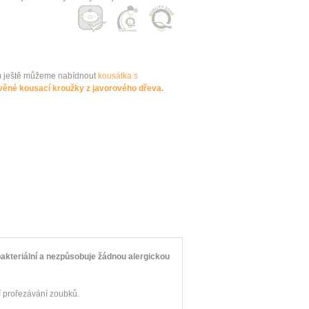
m
ještě
můžeme nabídnout
kousátka
s
věné
kousací
kroužky
z javorového dřeva.
bakteriální a nezpůsobuje žádnou alergickou
í prořezávání zoubků.