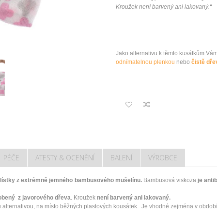
Kroužek není barvený ani lakovaný.
“
Jako
alternativu
k těmto
kusátkům V
á
odnímatelnou
plenkou
nebo
čistě
dře
PÉČE
ATESTY & OCENĚNÍ
BALENÍ
VÝROBCE
lístky z extrémně jemného bambusového mušelínu.
Bambusová viskoza
je anti
obený z javorového dřeva
. Kroužek
není barvený ani lakovaný.
 alternativou, na místo běžných plastových kousátek. Je vhodné zejména v obdob