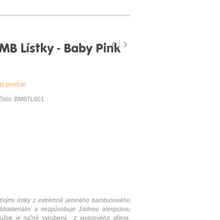
B Lístky - Baby Pink
to produkt
číslo: BMBTL001
ivými lístky z extrémně jemného bambusového
ibakteriální a nezpůsobuje žádnou alergickou
oužek je ručně vyrobený z javorového dřeva.