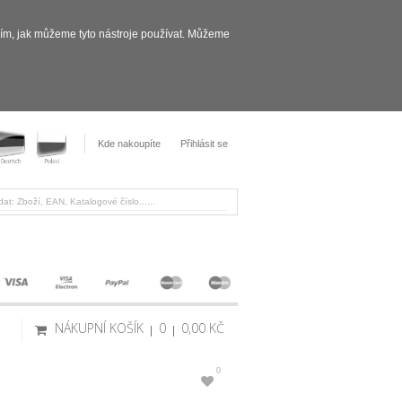
sím, jak můžeme tyto nástroje používat. Můžeme
Kde nakoupíte
Přihlásit se
NÁKUPNÍ KOŠÍK
0
0,00 KČ
0