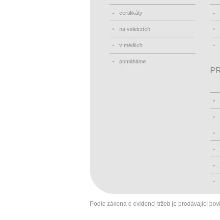
certifikáty
na veletrzích
v médiích
pomáháme
PR
Podle zákona o evidenci tržeb je prodávající pov