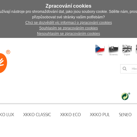
Zpracování cookies
užívají nástroje pro shromažďování dat, jako jsou soubory cookie. Sdělte nám, pro
přizpůsobovat své stránky vašim potřebám?
Chci se dozvědět víc informací o zpracování cookies
Souhlasím se zpracováním cookies
Nesouhlasím se zpracováním cookies
KO LUX
XKKO CLASSIC
XKKO ECO
XKKO PUL
SENEO