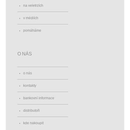
na veletrzích
v médiích
pomáháme
O NÁS
o nás
kontakty
bankovní informace
distributoři
kde nakoupit