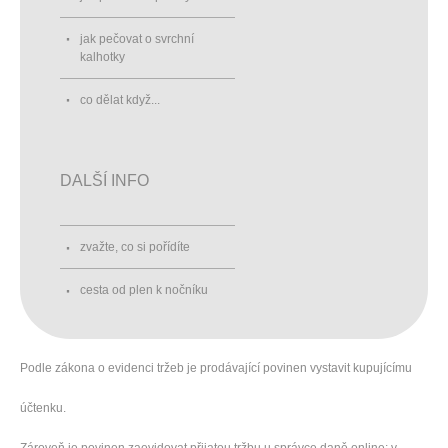
jak pečovat o svrchní
kalhotky
co dělat když...
DALŠÍ INFO
zvažte, co si pořídíte
cesta od plen k nočníku
Podle zákona o evidenci tržeb je prodávající povinen vystavit kupujícímu
účtenku.
Zároveň je povinen zaevidovat přijatou tržbu u správce daně online; v