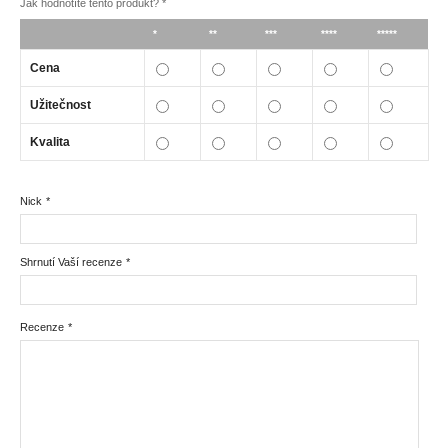
Jak hodnotíte tento produkt?
*
*
**
***
****
*****
Cena
Užitečnost
Kvalita
Nick
*
Shrnutí Vaší recenze
*
Recenze
*