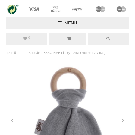
MENU
0
——
Domů
Kousátko XKKO BMB Lístky - Silver 6x1ks (VO bal.)