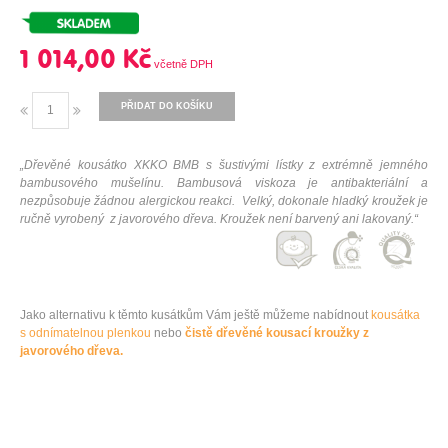
1 014,00 Kč
PŘIDAT DO KOŠÍKU
„Dřevěné kousátko XKKO BMB s šustivými lístky z extrémně jemného
bambusového mušelínu. Bambusová viskoza je antibakteriální a
nezpůsobuje žádnou alergickou reakci.
Velký, dokonale hladký kroužek je
ručně vyrobený z javorového dřeva. Kroužek není barvený ani lakovaný.
“
Jako
alternativu
k těmto
kusátkům V
ám
ještě
můžeme nabídnout
kousátka
s
odnímatelnou
plenkou
nebo
čistě
dřevěné
kousací
kroužky
z
javorového dřeva.