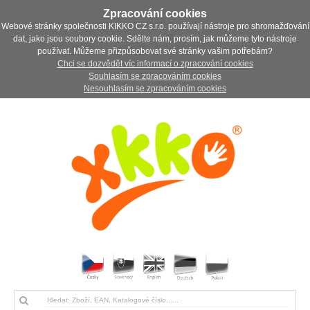
Zpracování cookies
Webové stránky společnosti KIKKO CZ s.r.o. používají nástroje pro shromažďování
dat, jako jsou soubory cookie. Sdělte nám, prosím, jak můžeme tyto nástroje
používat. Můžeme přizpůsobovat své stránky vašim potřebám?
Chci se dozvědět víc informací o zpracování cookies
Souhlasím se zpracováním cookies
Nesouhlasím se zpracováním cookies