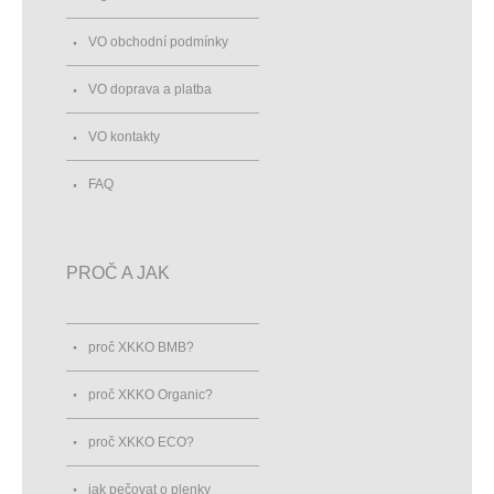
VO obchodní podmínky
VO doprava a platba
VO kontakty
FAQ
PROČ A JAK
proč XKKO BMB?
proč XKKO Organic?
proč XKKO ECO?
jak pečovat o plenky