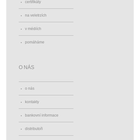
certifikáty
na veletrzích
v médiích
pomáháme
O NÁS
o nás
kontakty
bankovní informace
distributoři