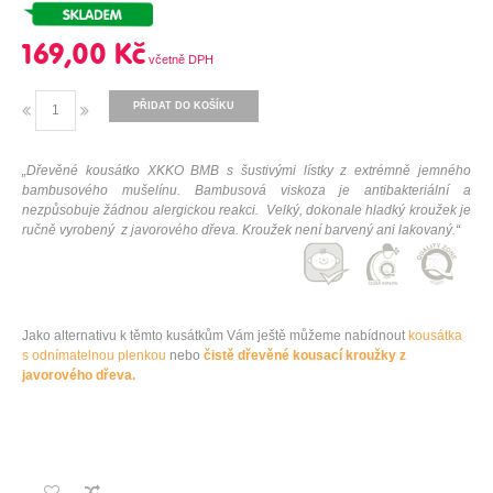
169,00 Kč
PŘIDAT DO KOŠÍKU
„Dřevěné kousátko XKKO BMB s šustivými lístky z extrémně jemného
bambusového mušelínu. Bambusová viskoza je antibakteriální a
nezpůsobuje žádnou alergickou reakci.
Velký, dokonale hladký kroužek je
ručně vyrobený z javorového dřeva. Kroužek není barvený ani lakovaný.
“
Jako
alternativu
k těmto
kusátkům V
ám
ještě
můžeme nabídnout
kousátka
s
odnímatelnou
plenkou
nebo
čistě
dřevěné
kousací
kroužky
z
javorového dřeva.