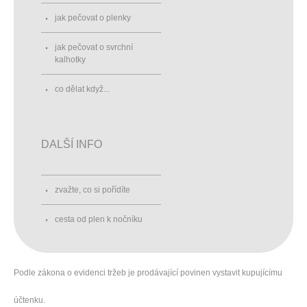
jak pečovat o plenky
jak pečovat o svrchní
kalhotky
co dělat když...
DALŠÍ INFO
zvažte, co si pořídíte
cesta od plen k nočníku
Podle zákona o evidenci tržeb je prodávající povinen vystavit kupujícímu
účtenku.