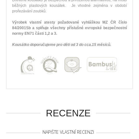
Dřevěné kousátko je bezpečnou a přirozenou alternativou, na místo
běžných plastových kousátek. Je vhodné zejména v období
prořezávání zoubků.
Výrobek vlastní atesty požadované vyhláškou MZ ČR číslo
84/2001Sb a splňuje všechny příslušné evropské bezpečnostní
normy EN71 části 1,2 a 3.
Kousátko doporučujeme pro děti od 3 do cca.15 měsíců.
RECENZE
NAPIŠTE VLASTNÍ RECENZI