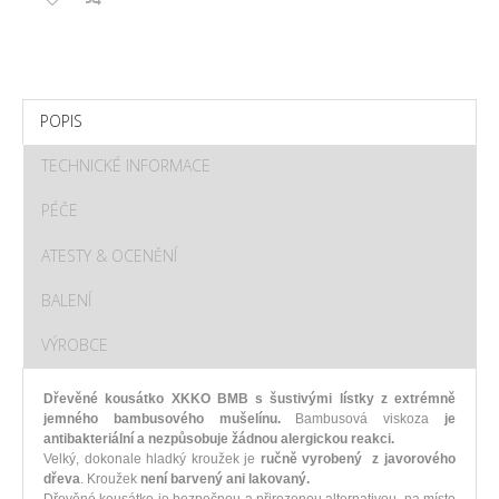
POPIS
TECHNICKÉ INFORMACE
PÉČE
ATESTY & OCENĚNÍ
BALENÍ
VÝROBCE
Dřevěné kousátko XKKO BMB s šustivými lístky z extrémně
jemného bambusového mušelínu.
Bambusová viskoza
je
antibakteriální a nezpůsobuje žádnou alergickou reakci.
Velký, dokonale hladký kroužek je
r
učně vyrobený z javorového
dřeva
. Kroužek
není barvený ani lakovaný.