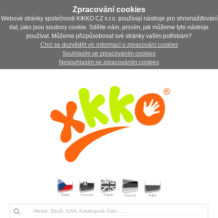
Zpracování cookies
Webové stránky společnosti KIKKO CZ s.r.o. používají nástroje pro shromažďování
dat, jako jsou soubory cookie. Sdělte nám, prosím, jak můžeme tyto nástroje
používat. Můžeme přizpůsobovat své stránky vašim potřebám?
Chci se dozvědět víc informací o zpracování cookies
Souhlasím se zpracováním cookies
Nesouhlasím se zpracováním cookies