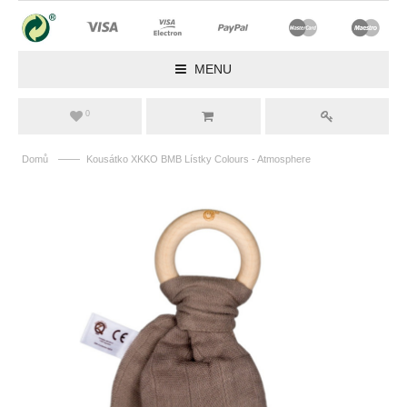
MENU
0
——
Domů
Kousátko XKKO BMB Lístky Colours - Atmosphere