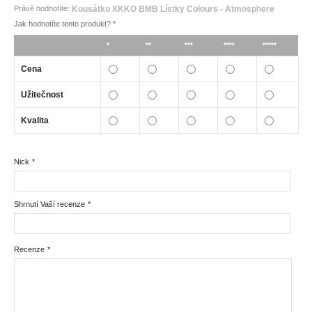
Právě hodnotíte:
Kousátko XKKO BMB Lístky Colours - Atmosphere
Jak hodnotíte tento produkt?
*
*
**
***
****
*****
Cena
Užitečnost
Kvalita
Nick
*
Shrnutí Vaší recenze
*
Recenze
*