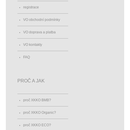
registrace
VO obchodní podmínky
VO doprava a platba
VO kontakty
FAQ
PROČ A JAK
proč XKKO BMB?
proč XKKO Organic?
proč XKKO ECO?