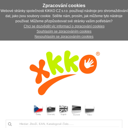
Zpracování cookies
Webové stránky společnosti KIKKO CZ s.r.o. používají nástroje pro shromažďování
dat, jako jsou soubory cookie. Sdělte nám, prosím, jak můžeme tyto nástroje
používat. Můžeme přizpůsobovat své stránky vašim potřebám?
Chci se dozvědět víc informací o zpracování cookies
Souhlasím se zpracováním cookies
Nesouhlasím se zpracováním cookies