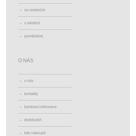
na veletrzích
v médiích
pomáháme
O NÁS
o nás
kontakty
bankovní informace
distributoři
kde nakoupit