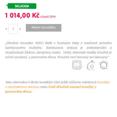
1 014,00 Kč
PŘIDAT DO KOŠÍKU
„Dřevěné kousátko XKKO BMB s šustivými lístky z extrémně jemného
bambusového mušelínu. Bambusová viskoza je antibakteriální a
nezpůsobuje žádnou alergickou reakci.
Velký, dokonale hladký kroužek je
ručně vyrobený z javorového dřeva. Kroužek není barvený ani lakovaný.
“
Jako
alternativu
k těmto
kusátkům V
ám
ještě
můžeme nabídnout
kousátka
s
odnímatelnou
plenkou
nebo
čistě
dřevěné
kousací
kroužky
z
javorového dřeva.