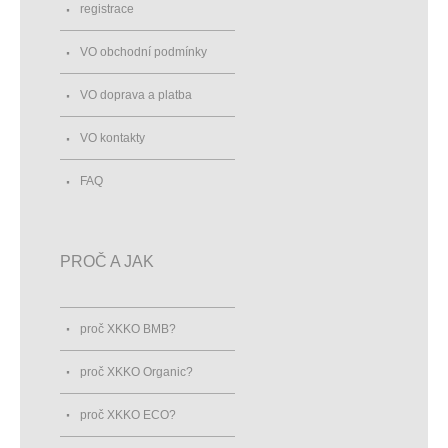
registrace
VO obchodní podmínky
VO doprava a platba
VO kontakty
FAQ
PROČ A JAK
proč XKKO BMB?
proč XKKO Organic?
proč XKKO ECO?