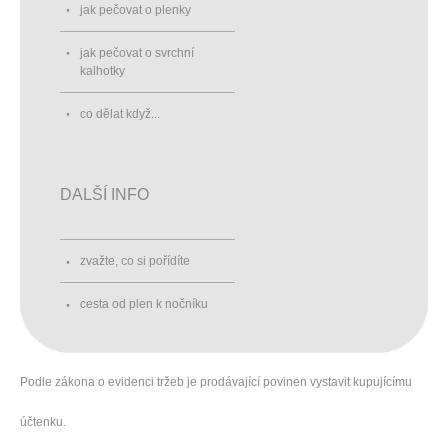
jak pečovat o plenky
jak pečovat o svrchní
kalhotky
co dělat když...
DALŠÍ INFO
zvažte, co si pořídíte
cesta od plen k nočníku
Podle zákona o evidenci tržeb je prodávající povinen vystavit kupujícímu
účtenku.