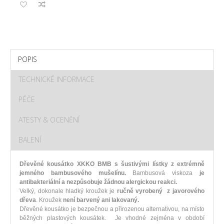
POPIS
TECHNICKÉ INFORMACE
PÉČE
ATESTY & OCENĚNÍ
BALENÍ
Dřevěné kousátko XKKO BMB s šustivými lístky z extrémně
jemného bambusového mušelínu.
Bambusová viskoza
je
antibakteriální a nezpůsobuje žádnou alergickou reakci.
Velký, dokonale hladký kroužek je
r
učně vyrobený z javorového
dřeva
. Kroužek
není barvený ani lakovaný.
Dřevěné kousátko je bezpečnou a přirozenou alternativou, na místo
běžných plastových kousátek. Je vhodné zejména v období