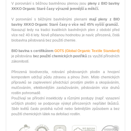
V porovnání s běžnou bavlněnou plenou jsou
pleny z BIO bavlny
XKKO Organic Staré časy výrazně jemnější a měkčí.
V porovnání s běžnými bavlněnými plenami
mají pleny z BIO
bavlny XKKO Organic Staré časy o více než 45% vyšší gramáž.
Navazují tedy na tradici kvalitních bavlněných plen z období před
více než 40-ti lety. Nově přidanou hodnotou je navíc přirozená, čistá
biobavlna pěstovaná bez použití chemie.
BIO bavlna s certifikátem
GOTS (Global Organic Textile Standard)
je pěstována
bez použití chemických postřiků
za využití přírodních
zákonitostí.
Přirozená biodiverzita, rotování pěstovaných plodin a hnojení
kompostem udržují půdu zdravou a plnou živin. Místo chemických
přípravků se zaplevelení předchází prostým pletím a okopáváním,
mulčováním, efektivnějším zavlažováním, pěstováním více druhů
rostlin pohromadě.
Používají se přírodní insekticidy a různými postupy (např. vysazení
určitých plodin) se podporuje výskyt přirozených nepřátel škůdců.
Sběr květů často probíhá ručně nebo šetrnějším způsobem a bez
použití chemických látek na defoliaci rostlin.