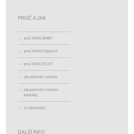
PROČ A JAK
proč XKKO BMB?
proč XKKO Organic?
proč XKKO ECO?
jak pečovat o plenky
jak pečovat o svrchní
kalhotky
co dělat když...
DALŠÍ INFO