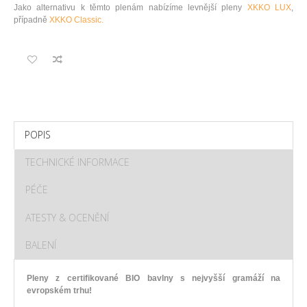
Jako alternativu k těmto plenám nabízíme levnější pleny
XKKO LUX
,
případně
XKKO Classic.
POPIS
TECHNICKÉ INFORMACE
PÉČE
ATESTY & OCENĚNÍ
BALENÍ
Pleny z certifikované BIO bavlny s nejvyšší gramáží na
evropském trhu!