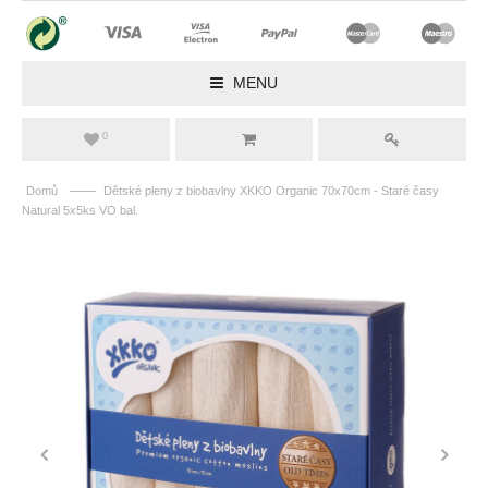
MENU
0
——
Domů
Dětské pleny z biobavlny XKKO Organic 70x70cm - Staré časy
Natural 5x5ks VO bal.