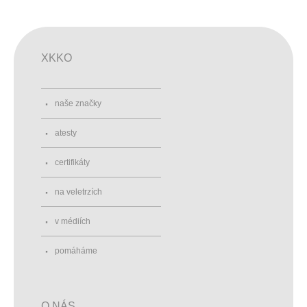
XKKO
naše značky
atesty
certifikáty
na veletrzích
v médiích
pomáháme
O NÁS