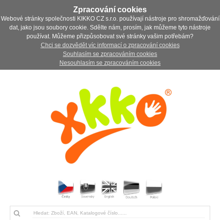
Zpracování cookies
Webové stránky společnosti KIKKO CZ s.r.o. používají nástroje pro shromažďování
dat, jako jsou soubory cookie. Sdělte nám, prosím, jak můžeme tyto nástroje
používat. Můžeme přizpůsobovat své stránky vašim potřebám?
Chci se dozvědět víc informací o zpracování cookies
Souhlasím se zpracováním cookies
Nesouhlasím se zpracováním cookies