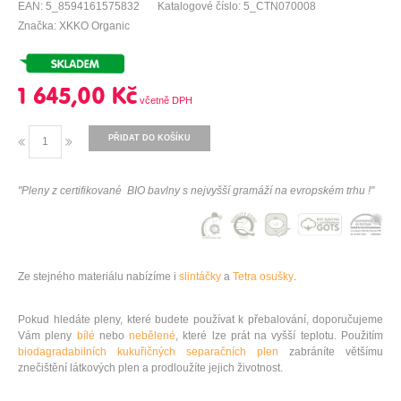
EAN: 5_8594161575832
Katalogové číslo: 5_CTN070008
Značka: XKKO Organic
1 645,00 Kč
PŘIDAT DO KOŠÍKU
"Pleny z certifi
kované BIO bavlny s nejvyšší gramáží na evropském trhu !"
Ze stejného materiálu nabízíme i
slintáčky
a
Tetra osušky
.
Pokud hledáte pleny, které budete používat k přebalování, doporučujeme
Vám pleny
bílé
nebo
nebělené
, které lze prát na vyšší teplotu. Použitím
biodagradabilních kukuřičných separačních plen
zabráníte většímu
znečištění látkových plen a prodloužíte jejich životnost.