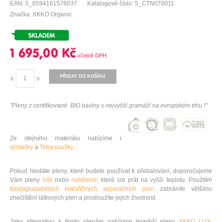
EAN: 5_8594161576037
Katalogové číslo: 5_CTN070011
Značka: XKKO Organic
1 695,00 Kč
PŘIDAT DO KOŠÍKU
"Pleny z certifi
kované BIO bavlny s nejvyšší gramáží na evropském trhu !"
Ze stejného materiálu nabízíme i
slintáčky
a
Tetra osušky
.
Pokud hledáte pleny, které budete používat k přebalování, doporučujeme
Vám pleny
bílé
nebo
nebělené
, které lze prát na vyšší teplotu. Použitím
biodagradabilních kukuřičných separačních plen
zabráníte většímu
znečištění látkových plen a prodloužíte jejich životnost.
Jako alternativu k těmto plenám nabízíme levnější pleny
XKKO LUX
,