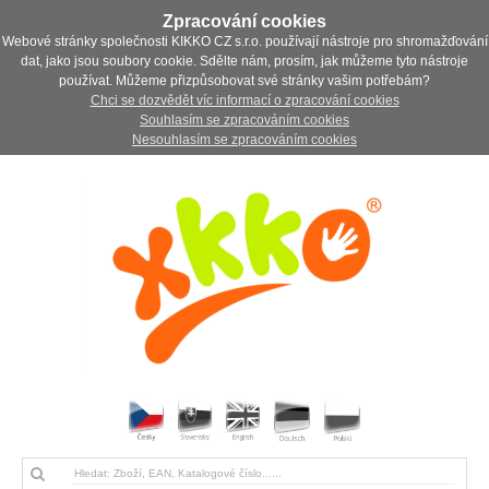
Zpracování cookies
Webové stránky společnosti KIKKO CZ s.r.o. používají nástroje pro shromažďování
dat, jako jsou soubory cookie. Sdělte nám, prosím, jak můžeme tyto nástroje
používat. Můžeme přizpůsobovat své stránky vašim potřebám?
Chci se dozvědět víc informací o zpracování cookies
Souhlasím se zpracováním cookies
Nesouhlasím se zpracováním cookies