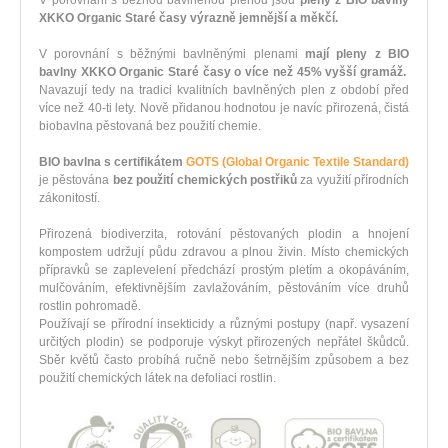
XKKO Organic Staré časy výrazně jemnější a měkčí.
V porovnání s běžnými bavlněnými plenami
mají pleny z BIO
bavlny XKKO Organic Staré časy o více než 45% vyšší gramáž.
Navazují tedy na tradici kvalitních bavlněných plen z období před
více než 40-ti lety. Nově přidanou hodnotou je navíc přirozená, čistá
biobavlna pěstovaná bez použití chemie.
BIO bavlna s certifikátem
GOTS (Global Organic Textile Standard)
je pěstována
bez použití chemických postřiků
za využití přírodních
zákonitostí.
Přirozená biodiverzita, rotování pěstovaných plodin a hnojení
kompostem udržují půdu zdravou a plnou živin. Místo chemických
přípravků se zaplevelení předchází prostým pletím a okopáváním,
mulčováním, efektivnějším zavlažováním, pěstováním více druhů
rostlin pohromadě.
Používají se přírodní insekticidy a různými postupy (např. vysazení
určitých plodin) se podporuje výskyt přirozených nepřátel škůdců.
Sběr květů často probíhá ručně nebo šetrnějším způsobem a bez
použití chemických látek na defoliaci rostlin.