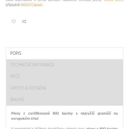
případně
XKKO Classic.
POPIS
TECHNICKÉ INFORMACE
PÉČE
ATESTY & OCENĚNÍ
BALENÍ
Pleny z certifikované BIO bavlny s nejvyšší gramáží na
evropském trhu!
V porovnání s běžnou bavlněnou plenou jsou
pleny z BIO bavlny