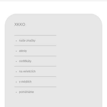
XKKO
naše značky
atesty
certifikáty
na veletrzích
v médiích
pomáháme