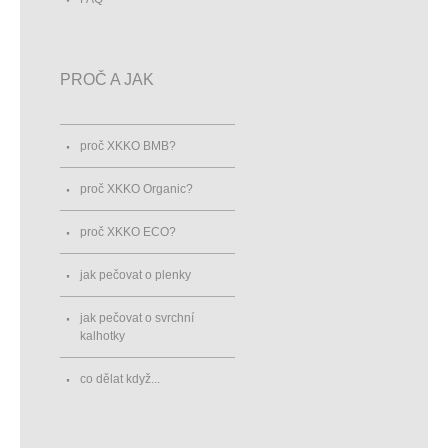
PROČ A JAK
proč XKKO BMB?
proč XKKO Organic?
proč XKKO ECO?
jak pečovat o plenky
jak pečovat o svrchní
kalhotky
co dělat když...