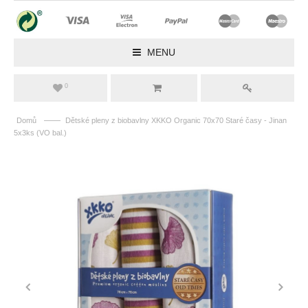
MENU
0
——
Domů
Dětské pleny z biobavlny XKKO Organic 70x70 Staré časy - Jinan
5x3ks (VO bal.)