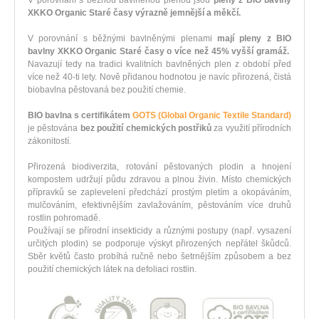
XKKO Organic Staré časy výrazně jemnější a měkčí.
V porovnání s běžnými bavlněnými plenami
mají pleny z BIO
bavlny XKKO Organic Staré časy o více než 45% vyšší gramáž.
Navazují tedy na tradici kvalitních bavlněných plen z období před
více než 40-ti lety. Nově přidanou hodnotou je navíc přirozená, čistá
biobavlna pěstovaná bez použití chemie.
BIO bavlna s certifikátem
GOTS (Global Organic Textile Standard)
je pěstována
bez použití chemických postřiků
za využití přírodních
zákonitostí.
Přirozená biodiverzita, rotování pěstovaných plodin a hnojení
kompostem udržují půdu zdravou a plnou živin. Místo chemických
přípravků se zaplevelení předchází prostým pletím a okopáváním,
mulčováním, efektivnějším zavlažováním, pěstováním více druhů
rostlin pohromadě.
Používají se přírodní insekticidy a různými postupy (např. vysazení
určitých plodin) se podporuje výskyt přirozených nepřátel škůdců.
Sběr květů často probíhá ručně nebo šetrnějším způsobem a bez
použití chemických látek na defoliaci rostlin.