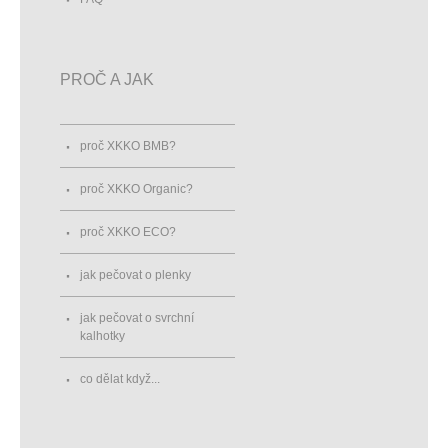
PROČ A JAK
proč XKKO BMB?
proč XKKO Organic?
proč XKKO ECO?
jak pečovat o plenky
jak pečovat o svrchní
kalhotky
co dělat když...