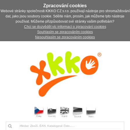
Zpracování cookies
Webové stránky společnosti KIKKO CZ s.r.o. používají nástroje pro shromažďování
dat, jako jsou soubory cookie. Sdělte nám, prosím, jak můžeme tyto nástroje
používat. Můžeme přizpůsobovat své stránky vašim potřebám?
Chci se dozvědět víc informací o zpracování cookies
Souhlasím se zpracováním cookies
Nesouhlasím se zpracováním cookies