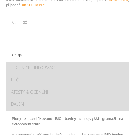
případně
XKKO Classic.
POPIS
TECHNICKÉ INFORMACE
PÉČE
ATESTY & OCENĚNÍ
BALENÍ
Pleny z certifikované BIO bavlny s nejvyšší gramáží na
evropském trhu!
V porovnání s běžnou bavlněnou plenou jsou
pleny z BIO bavlny