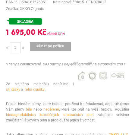
EAN: 5_8594161576051
Katalogové číslo: 5_CTN070013
Značka: XKKO Organic
1 695,00 Kč
PŘIDAT DO KOŠÍKU
"Pleny z certifi
kované BIO bavlny s nejvyšší gramáží na evropském trhu !"
Ze stejného materiálu nabízíme i
slintáčky
a
Tetra osušky
.
Pokud hledáte pleny, které budete používat k přebalování, doporučujeme
Vám pleny
bílé
nebo
nebělené
, které lze prát na vyšší teplotu. Použitím
biodagradabilních kukuřičných separačních plen
zabráníte většímu
znečištění látkových plen a prodloužíte jejich životnost.
Jako alternativu k těmto plenám nabízíme levnější pleny
XKKO LUX
,