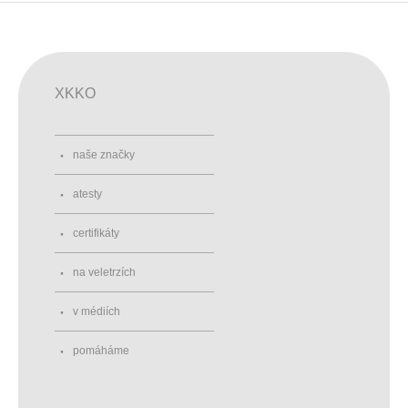
XKKO
naše značky
atesty
certifikáty
na veletrzích
v médiích
pomáháme