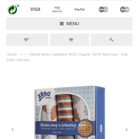
MENU
0
——
Domů
Dětské pleny z biobavlny XKKO Organic 70x70 Staré časy - Dub
5x3ks (VO bal.)