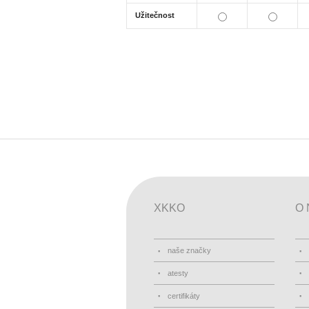
Užitečnost
XKKO
O 
naše značky
atesty
certifikáty