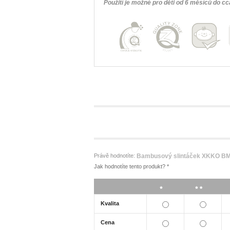
Použití je možné pro děti od 6 měsíců do cca
Právě hodnotíte:
Bambusový slintáček XKKO BMB 
Jak hodnotíte tento produkt?
*
*
**
Kvalita
Cena