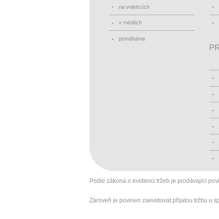
na veletrzích
v médiích
pomáháme
PR
Podle zákona o evidenci tržeb je prodávající pov
Zároveň je povinen zaevidovat přijatou tržbu u 