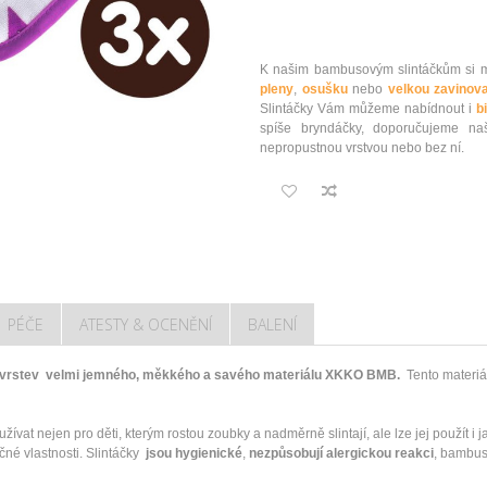
K našim bambusovým slintáčkům si m
pleny
,
osušku
nebo
velkou zavinova
Slintáčky Vám můžeme nabídnout i
b
spíše bryndáčky, doporučujeme na
nepropustnou vrstvou nebo bez ní.
PÉČE
ATESTY & OCENĚNÍ
BALENÍ
2 vrstev velmi jemného, měkkého a savého materiálu XKKO BMB.
Tento materi
vat nejen pro děti, kterým rostou zoubky a nadměrně slintají, ale lze jej použít i ja
né vlastnosti. Slintáčky
jsou hygienické
,
nezpůsobují alergickou reakci
, bambus