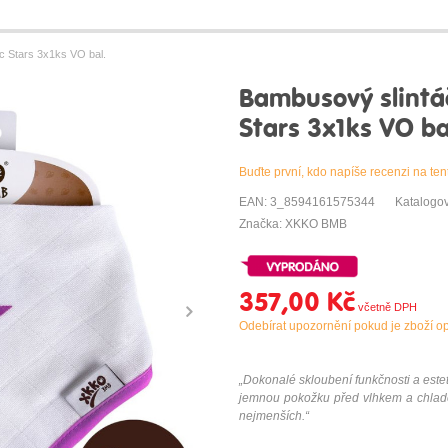
c Stars 3x1ks VO bal.
Bambusový slintá
Stars 3x1ks VO ba
Buďte první, kdo napíše recenzi na ten
EAN: 3_8594161575344
Katalogo
Značka: XKKO BMB
357,00 Kč
Odebírat upozornění pokud je zboží o
„Dokonalé skloubení funkčnosti a este
jemnou pokožku před vlhkem a chladem
nejmenších.“