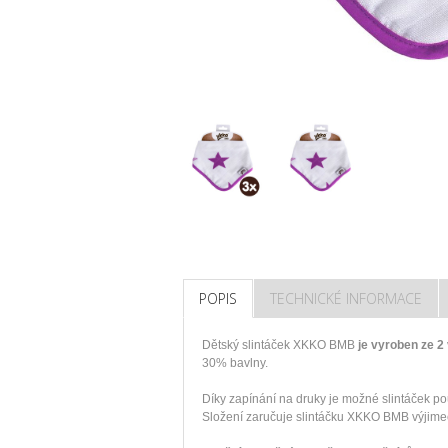
POPIS
TECHNICKÉ INFORMACE
Dětský slintáček XKKO BMB
je vyroben ze 
30% bavlny.
Díky zapínání na druky je možné slintáček použí
Složení zaručuje slintáčku XKKO BMB výjimeč