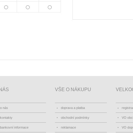
NÁS
VŠE O NÁKUPU
VELKO
o nás
doprava a platba
registr
kontakty
obchodní podmínky
VO obc
bankovní informace
reklamace
VO dopr