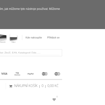
sím, jak můžeme tyto nástroje používat. Můžeme
Kde nakoupíte
Přihlásit se
NÁKUPNÍ KOŠÍK
0
0,00 KČ
0