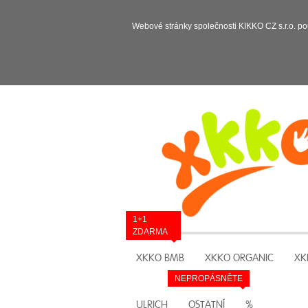
Webové stránky společnosti KIKKO CZ s.r.o. po
1+1
ZDARMA
XKKO BMB
XKKO ORGANIC
XK
NEPROPÁSNĚTE
ULRICH
OSTATNÍ
%