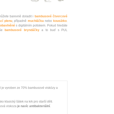
ůžete barevně doladit i
bambusové čtvercové
cí plenu
, případně
muchláčka
nebo
kousátko
.
iobavlněné
s digitálním potiskem. Pokud hledáte
še
bambusové bryndáčky
a to buď s PUL
ál je vyroben ze 70% bambusové viskózy a
ko klasický šátek na krk pro starší děti.
ová viskoza
je navíc antibakteriální
.