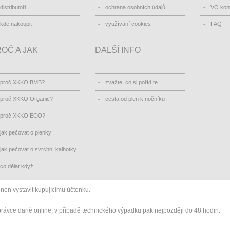
distributoři
ochrana osobních údajů
VO kon
kde nakoupit
využívání cookies
FAQ
OČ A JAK
DALŠÍ INFO
proč XKKO BMB?
zvažte, co si pořídíte
proč XKKO Organic?
cesta od plen k nočníku
proč XKKO ECO?
jak pečovat o plenky
jak pečovat o svrchní kalhotky
co dělat když...
inen vystavit kupujícímu účtenku.
správce daně online; v případě technického výpadku pak nejpozději do 48 hodin.