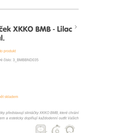
ček XKKO BMB - Lilac
l.
to produkt
vé číslo: 3_BMBBND035
pět skladem
tiky představují slintáčky XKKO BMB, které chrání
 a esteticky doplňují každodenní outfit Vašich