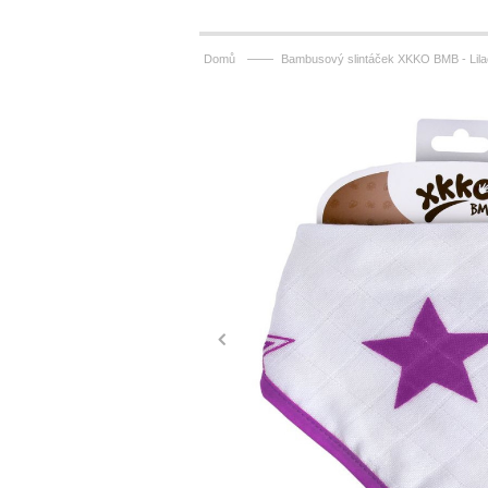
——
Domů
Bambusový slintáček XKKO BMB - Lila