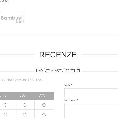
.4 let.
RECENZE
NAPIŠTE VLASTNÍ RECENZI
- Lilac Stars 3x1ks VO bal.
Nick
*
***
****
*****
Recenze
*