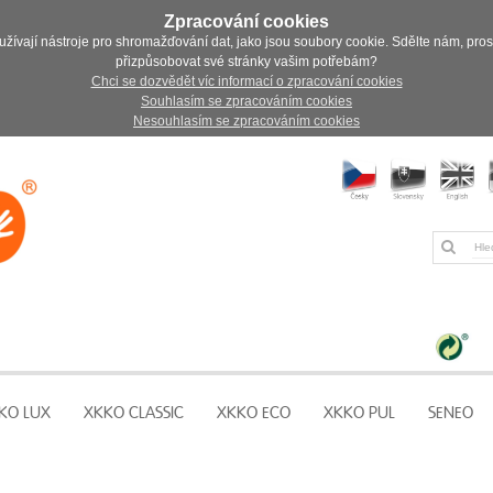
Zpracování cookies
užívají nástroje pro shromažďování dat, jako jsou soubory cookie. Sdělte nám, pro
přizpůsobovat své stránky vašim potřebám?
Chci se dozvědět víc informací o zpracování cookies
Souhlasím se zpracováním cookies
Nesouhlasím se zpracováním cookies
KO LUX
XKKO CLASSIC
XKKO ECO
XKKO PUL
SENEO