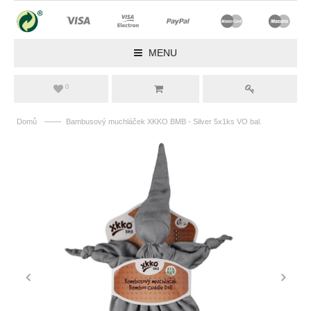
MENU
0
——
Domů
Bambusový muchláček XKKO BMB - Silver 5x1ks VO bal.