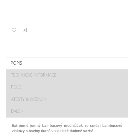
POPIS
TECHNICKÉ INFORMACE
PÉČE
ATESTY & OCENĚNÍ
BALENÍ
Extrémně jemný bambusový muchláček ze směsi bambusové
viskozy a bavlny tkané v klasické dutinné vazbě.