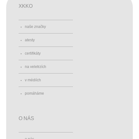
XKKO
naše značky
atesty
certifikáty
na veletrzích
v médiích
pomáháme
O NÁS