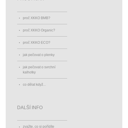
proč XKKO BMB?
proč XKKO Organic?
proč XKKO ECO?
jak pečovat o plenky
jak pečovat o svrchní
kalhotky
co dělat když...
DALŠÍ INFO
zvažte, co si pořídíte