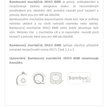
Bambusový muchláček XKKO BMB
je jemný, antibakteriální a
nezpůsobuje žádnou alergickou reakci. Je neocenitelným
prostředkem pro zklidnění dětí, pomáhá navodit pocit bezpečí a
pohody, které jsou pro dítě tak důležité.
Bambusového muchláčka doporučujeme všude tam, kde je potřeba
miminko uklidnit a na chvíli nahradit maminku nebo tatínka.
Bambusový muchláček XKKO BMB velmi dobře absorbuje Vaši
vůni. Miminko Vás z muchláčka cítí a to napomáhá navodit pocit
bezpečí a pohody, které jsou pro dítě tak důležité.
Bambusový muchláček XKKO BMB
splňuje všechny příslušné
evropské bezpečnostní normy EN71 Části 1,2 a 3.
Upozornění: Bambusový muchláček XKKO BMB nenahrazuje
kousátko.