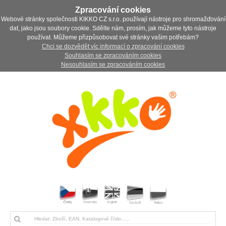
Zpracování cookies
Webové stránky společnosti KIKKO CZ s.r.o. používají nástroje pro shromažďování
dat, jako jsou soubory cookie. Sdělte nám, prosím, jak můžeme tyto nástroje
používat. Můžeme přizpůsobovat své stránky vašim potřebám?
Chci se dozvědět víc informací o zpracování cookies
Souhlasím se zpracováním cookies
Nesouhlasím se zpracováním cookies