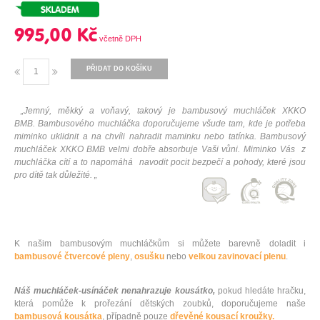
995,00 Kč
PŘIDAT DO KOŠÍKU
„Jemný, měkký a voňavý, takový je bambusový muchláček XKKO
BMB. Bambusového muchláčka doporučujeme všude tam, kde je potřeba
miminko uklidnit a na chvíli nahradit maminku nebo tatínka. Bambusový
muchláček XKKO BMB velmi dobře absorbuje Vaši vůni. Miminko Vás z
muchláčka cítí a to napomáhá navodit pocit bezpečí a pohody, které jsou
pro dítě tak důležité. „
K našim bambusovým muchláčkům si můžete barevně doladit i
bambusové čtvercové pleny
,
osušku
nebo
velkou zavinovací plenu
.
Náš muchláček-usínáček nenahrazuje kousátko,
pokud hledáte hračku,
která pomůže k prořezání dětských zoubků, doporučujeme naše
bambusová kousátka
, případně pouze
dřevěné kousací kroužky.