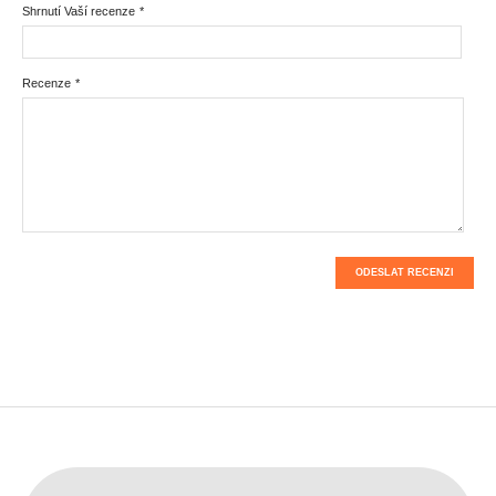
Shrnutí Vaší recenze
*
Recenze
*
ODESLAT RECENZI