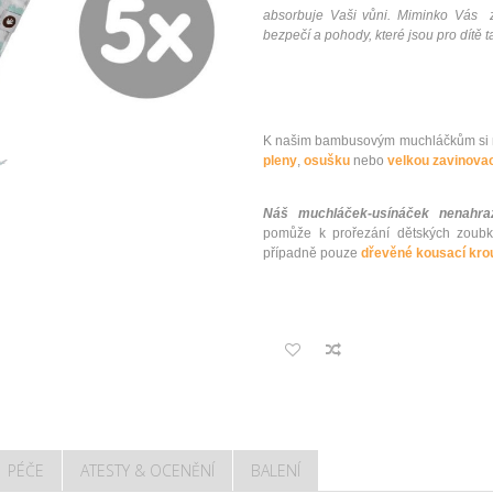
absorbuje Vaši vůni. Miminko Vás 
bezpečí a pohody, které jsou pro dítě ta
K našim bambusovým muchláčkům si m
pleny
,
osušku
nebo
velkou zavinovac
Náš muchláček-usínáček nenahraz
pomůže k prořezání dětských zoub
případně pouze
dřevěné kousací kro
PÉČE
ATESTY & OCENĚNÍ
BALENÍ