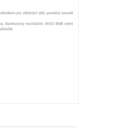
ostředkem pro zklidnění dětí, pomáhá navodit
tínka. Bambusový muchláček XKKO BMB velmi
důležité.