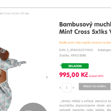
nt Cross 5x1ks VO bal.
Bambusový muchl
Mint Cross 5x1ks 
Buďte první, kdo napíše recenzi na ten
EAN: 5_8594161574910
Katalogo
Značka: XKKO BMB
995,00 Kč
PŘIDAT DO KOŠÍKU
„Jemný, měkký a voňavý, takový j
muchláčka doporučujeme všude tam,
nahradit maminku nebo tatínka. 