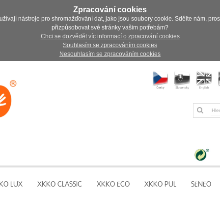
Zpracování cookies
užívají nástroje pro shromažďování dat, jako jsou soubory cookie. Sdělte nám, pro
přizpůsobovat své stránky vašim potřebám?
Chci se dozvědět víc informací o zpracování cookies
Souhlasím se zpracováním cookies
Nesouhlasím se zpracováním cookies
KO LUX
XKKO CLASSIC
XKKO ECO
XKKO PUL
SENEO