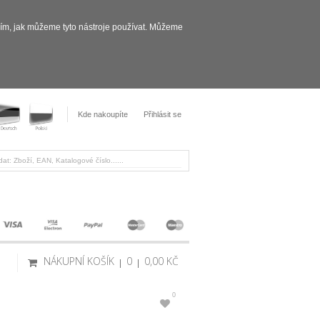
sím, jak můžeme tyto nástroje používat. Můžeme
Kde nakoupíte
Přihlásit se
NÁKUPNÍ KOŠÍK
0
0,00 KČ
0