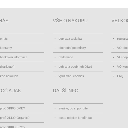
NÁS
VŠE O NÁKUPU
VELKO
o nás
doprava a platba
registr
kontakty
obchodní podmínky
VO obc
bankovní informace
reklamace
VO dopr
distributoři
ochrana osobních údajů
VO kon
kde nakoupit
využívání cookies
FAQ
OČ A JAK
DALŠÍ INFO
proč XKKO BMB?
zvažte, co si pořídíte
proč XKKO Organic?
cesta od plen k nočníku
proč XKKO ECO?