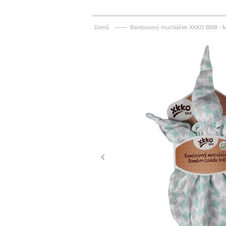
——
Domů
Bambusový muchláček XKKO BMB - Mi