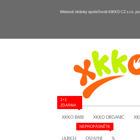
Webové stránky společnosti KIKKO CZ s.r.o. po
1+1
ZDARMA
XKKO BMB
XKKO ORGANIC
XK
NEPROPÁSNĚTE
ULRICH
OSTATNÍ
%