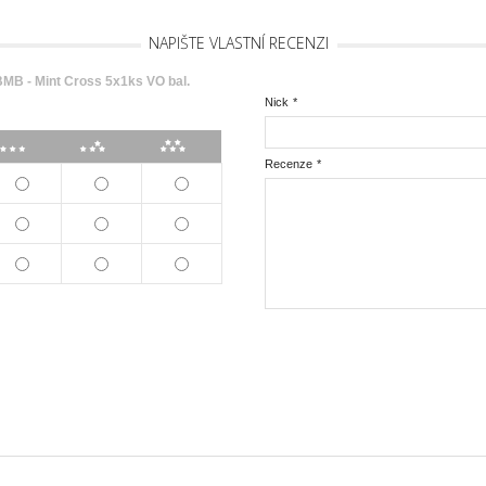
NAPIŠTE VLASTNÍ RECENZI
 - Mint Cross 5x1ks VO bal.
Nick
*
***
****
*****
Recenze
*