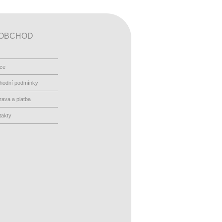
OBCHOD
ace
hodní podmínky
ava a platba
takty