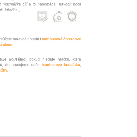
z muchláčka cítí a to napomáhá navodit pocit
k důležité. „
ůžete barevně doladit i
bambusové čtvercové
í plenu
.
uje kousátko,
pokud hledáte hračku, která
ků, doporučujeme naše
bambusová kousátka
,
užky.