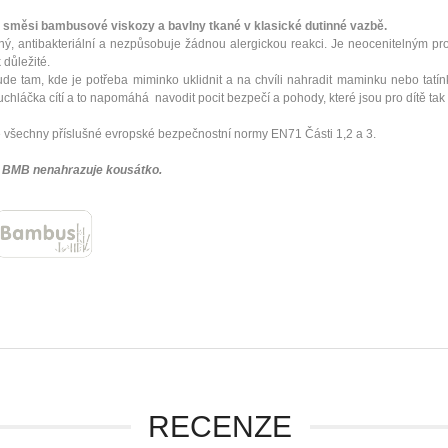
měsi bambusové viskozy a bavlny tkané v klasické dutinné vazbě.
ný, antibakteriální a nezpůsobuje žádnou alergickou reakci. Je neocenitelným pr
k důležité.
 tam, kde je potřeba miminko uklidnit a na chvíli nahradit maminku nebo ta
hláčka cítí a to napomáhá navodit pocit bezpečí a pohody, které jsou pro dítě tak 
 všechny příslušné evropské bezpečnostní normy EN71 Části 1,2 a 3.
BMB nenahrazuje kousátko.
RECENZE