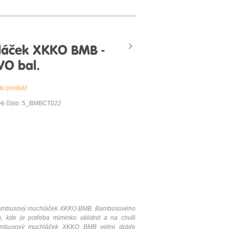
áček XKKO BMB -
VO bal.
to produkt
vé číslo: 5_BMBCT022
e bambusový muchláček XKKO BMB. Bambusového
 kde je potřeba miminko uklidnit a na chvíli
Bambusový muchláček XKKO BMB velmi dobře