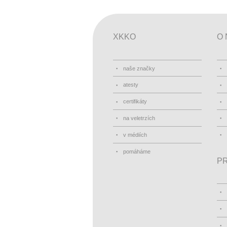
XKKO
O 
naše značky
atesty
certifikáty
na veletrzích
v médiích
pomáháme
PR