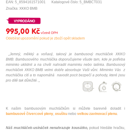
EAN: 5_8594161571001
Katalogové číslo: 5_BMBCT031
Značka: XKKO BMB
995,00 Kč
Odebírat upozornění pokud je zboží opět skladem
„Jemný, měkký a voňavý, takový je bambusový muchláček XKKO
BMB. Bambusového muchláčka doporučujeme všude tam, kde je potřeba
miminko uklidnit a na chvíli nahradit maminku nebo tatínka. Bambusový
muchláček XKKO BMB velmi dobře absorbuje Vaši vůni. Miminko Vás z
muchláčka cítí a to napomáhá navodit pocit bezpečí a pohody, které jsou
pro dítě tak důležité. „
K našim bambusovým muchláčkům si můžete barevně doladit i
bambusové čtvercové pleny
,
osušku
nebo
velkou zavinovací plenu
.
Náš muchláček-usínáček nenahrazuje kousátko,
pokud hledáte hračku,