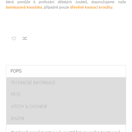
která pomůže k prořezání dětských zoubků, doporučujeme naše
bambusová kousátka
, případně pouze
dřevěné kousací kroužky.
POPIS
TECHNICKÉ INFORMACE
PÉČE
ATESTY & OCENĚNÍ
BALENÍ