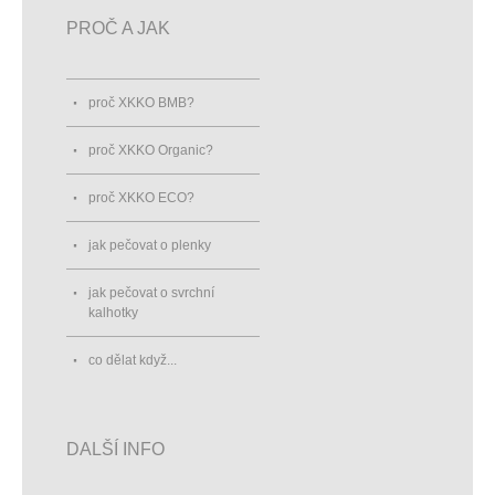
PROČ A JAK
proč XKKO BMB?
proč XKKO Organic?
proč XKKO ECO?
jak pečovat o plenky
jak pečovat o svrchní
kalhotky
co dělat když...
DALŠÍ INFO