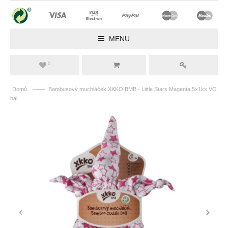
MENU
0
——
Domů
Bambusový muchláček XKKO BMB - Little Stars Magenta 5x1ks VO
bal.