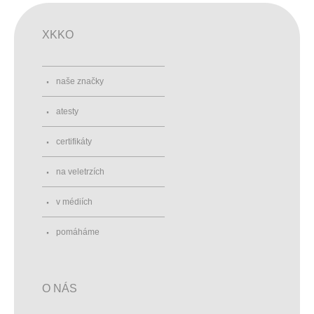
XKKO
naše značky
atesty
certifikáty
na veletrzích
v médiích
pomáháme
O NÁS