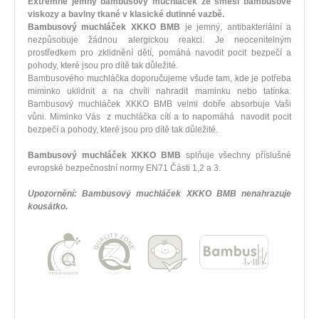
Extrémně jemný bambusový muchláček ze směsi bambusové
viskozy a bavlny tkané v klasické dutinné vazbě.
Bambusový muchláček XKKO BMB
je jemný, antibakteriální a
nezpůsobuje žádnou alergickou reakci. Je neocenitelným
prostředkem pro zklidnění dětí, pomáhá navodit pocit bezpečí a
pohody, které jsou pro dítě tak důležité.
Bambusového muchláčka doporučujeme všude tam, kde je potřeba
miminko uklidnit a na chvíli nahradit maminku nebo tatínka.
Bambusový muchláček XKKO BMB velmi dobře absorbuje Vaši
vůni. Miminko Vás z muchláčka cítí a to napomáhá navodit pocit
bezpečí a pohody, které jsou pro dítě tak důležité.
Bambusový muchláček XKKO BMB
splňuje všechny příslušné
evropské bezpečnostní normy EN71 Části 1,2 a 3.
Upozornění: Bambusový muchláček XKKO BMB nenahrazuje
kousátko.