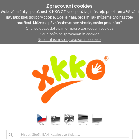
Zpracování cookies
Webové stránky společnosti KIKKO CZ s.r.o. používají nástroje pro shromažďování
dat, jako jsou soubory cookie. Sdělte nám, prosím, jak můžeme tyto nástroje
používat. Můžeme přizpůsobovat své stránky vašim potřebám?
Chci se dozvědět víc informací o zpracování cookies
Souhlasím se zpracováním cookies
Nesouhlasím se zpracováním cookies