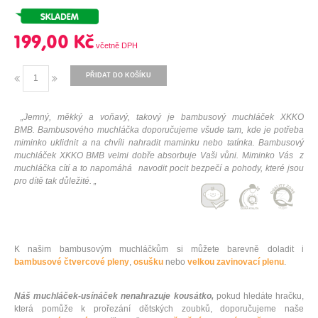
199,00 Kč
PŘIDAT DO KOŠÍKU
„Jemný, měkký a voňavý, takový je bambusový muchláček XKKO
BMB. Bambusového muchláčka doporučujeme všude tam, kde je potřeba
miminko uklidnit a na chvíli nahradit maminku nebo tatínka. Bambusový
muchláček XKKO BMB velmi dobře absorbuje Vaši vůni. Miminko Vás z
muchláčka cítí a to napomáhá navodit pocit bezpečí a pohody, které jsou
pro dítě tak důležité. „
K našim bambusovým muchláčkům si můžete barevně doladit i
bambusové čtvercové pleny
,
osušku
nebo
velkou zavinovací plenu
.
Náš muchláček-usínáček nenahrazuje kousátko,
pokud hledáte hračku,
která pomůže k prořezání dětských zoubků, doporučujeme naše