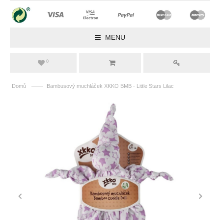
MENU
0
——
Domů
Bambusový muchláček XKKO BMB - Little Stars Lilac