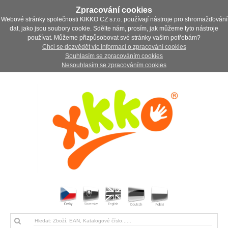
Zpracování cookies
Webové stránky společnosti KIKKO CZ s.r.o. používají nástroje pro shromažďování
dat, jako jsou soubory cookie. Sdělte nám, prosím, jak můžeme tyto nástroje
používat. Můžeme přizpůsobovat své stránky vašim potřebám?
Chci se dozvědět víc informací o zpracování cookies
Souhlasím se zpracováním cookies
Nesouhlasím se zpracováním cookies