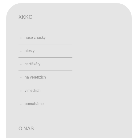
XKKO
naše značky
atesty
certifikáty
na veletrzích
v médiích
pomáháme
O NÁS