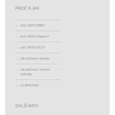
PROČ A JAK
proč XKKO BMB?
proč XKKO Organic?
proč XKKO ECO?
jak pečovat o plenky
jak pečovat o svrchní
kalhotky
co dělat když...
DALŠÍ INFO