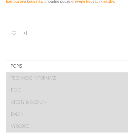
bambusová kousátka
, případně pouze
dřevěné kousací kroužky.
POPIS
TECHNICKÉ INFORMACE
PÉČE
ATESTY & OCENĚNÍ
BALENÍ
VÝROBCE