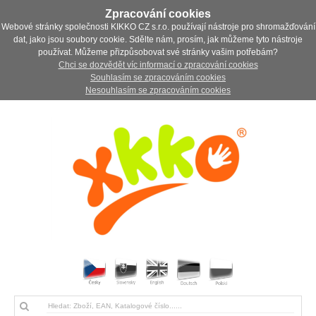
Zpracování cookies
Webové stránky společnosti KIKKO CZ s.r.o. používají nástroje pro shromažďování
dat, jako jsou soubory cookie. Sdělte nám, prosím, jak můžeme tyto nástroje
používat. Můžeme přizpůsobovat své stránky vašim potřebám?
Chci se dozvědět víc informací o zpracování cookies
Souhlasím se zpracováním cookies
Nesouhlasím se zpracováním cookies