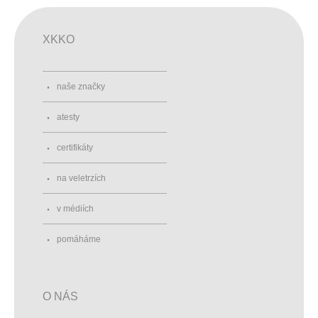
XKKO
naše značky
atesty
certifikáty
na veletrzích
v médiích
pomáháme
O NÁS