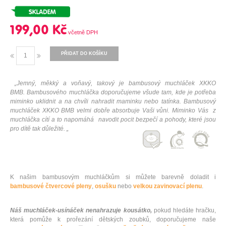
199,00 Kč
PŘIDAT DO KOŠÍKU
„Jemný, měkký a voňavý, takový je bambusový muchláček XKKO
BMB. Bambusového muchláčka doporučujeme všude tam, kde je potřeba
miminko uklidnit a na chvíli nahradit maminku nebo tatínka. Bambusový
muchláček XKKO BMB velmi dobře absorbuje Vaši vůni. Miminko Vás z
muchláčka cítí a to napomáhá navodit pocit bezpečí a pohody, které jsou
pro dítě tak důležité. „
K našim bambusovým muchláčkům si můžete barevně doladit i
bambusové čtvercové pleny
,
osušku
nebo
velkou zavinovací plenu
.
Náš muchláček-usínáček nenahrazuje kousátko,
pokud hledáte hračku,
která pomůže k prořezání dětských zoubků, doporučujeme naše