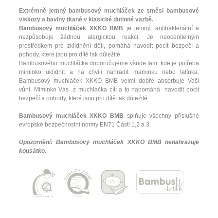
Extrémně jemný bambusový muchláček ze směsi bambusové
viskozy a bavlny tkané v klasické dutinné vazbě.
Bambusový muchláček XKKO BMB
je jemný, antibakteriální a
nezpůsobuje žádnou alergickou reakci. Je neocenitelným
prostředkem pro zklidnění dětí, pomáhá navodit pocit bezpečí a
pohody, které jsou pro dítě tak důležité.
Bambusového muchláčka doporučujeme všude tam, kde je potřeba
miminko uklidnit a na chvíli nahradit maminku nebo tatínka.
Bambusový muchláček XKKO BMB velmi dobře absorbuje Vaši
vůni. Miminko Vás z muchláčka cítí a to napomáhá navodit pocit
bezpečí a pohody, které jsou pro dítě tak důležité.
Bambusový muchláček XKKO BMB
splňuje všechny příslušné
evropské bezpečnostní normy EN71 Části 1,2 a 3.
Upozornění: Bambusový muchláček XKKO BMB nenahrazuje
kousátko.