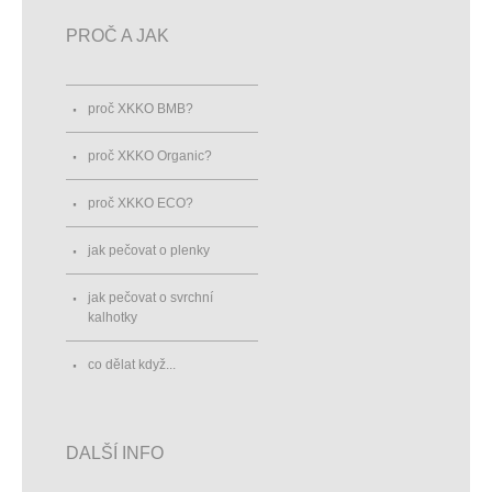
PROČ A JAK
proč XKKO BMB?
proč XKKO Organic?
proč XKKO ECO?
jak pečovat o plenky
jak pečovat o svrchní
kalhotky
co dělat když...
DALŠÍ INFO