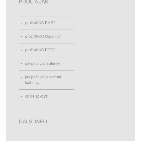
PROČ A JAK
proč XKKO BMB?
proč XKKO Organic?
proč XKKO ECO?
jak pečovat o plenky
jak pečovat o svrchní
kalhotky
co dělat když...
DALŠÍ INFO