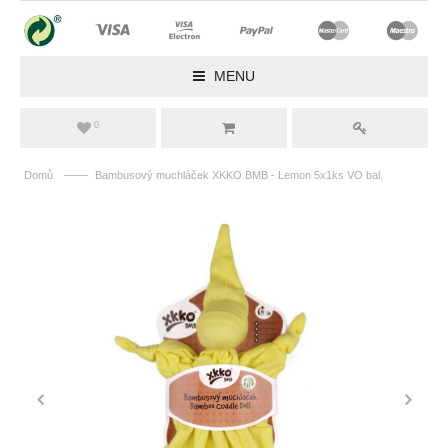
MENU
0
——
Domů
Bambusový muchláček XKKO BMB - Lemon 5x1ks VO bal.