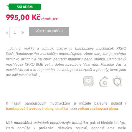
995,00 Kč
PŘIDAT DO KOŠÍKU
„Jemný, měkký a voňavý, takový je bambusový muchláček XKKO
BMB. Bambusového muchláčka doporučujeme všude tam, kde je potřeba
miminko uklidnit a na chvíli nahradit maminku nebo tatínka. Bambusový
muchláček XKKO BMB velmi dobře absorbuje Vaši vůni. Miminko Vás z
muchláčka cítí a to napomáhá navodit pocit bezpečí a pohody, které jsou
pro dítě tak důležité. „
K našim bambusovým muchláčkům si můžete barevně doladit i
bambusové čtvercové pleny
,
osušku
nebo
velkou zavinovací plenu
.
Náš muchláček-usínáček nenahrazuje kousátko,
pokud hledáte hračku,
která pomůže k prořezání dětských zoubků, doporučujeme naše