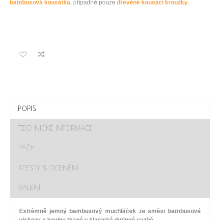
bambusová kousátka
, případně pouze
dřevěné kousací kroužky.
POPIS
TECHNICKÉ INFORMACE
PÉČE
ATESTY & OCENĚNÍ
BALENÍ
Extrémně jemný bambusový muchláček ze směsi bambusové
viskozy a bavlny tkané v klasické dutinné vazbě.