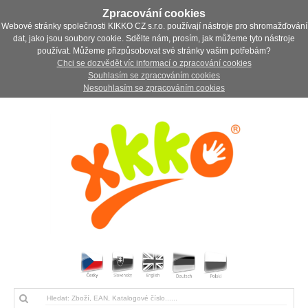
Zpracování cookies
Webové stránky společnosti KIKKO CZ s.r.o. používají nástroje pro shromažďování
dat, jako jsou soubory cookie. Sdělte nám, prosím, jak můžeme tyto nástroje
používat. Můžeme přizpůsobovat své stránky vašim potřebám?
Chci se dozvědět víc informací o zpracování cookies
Souhlasím se zpracováním cookies
Nesouhlasím se zpracováním cookies