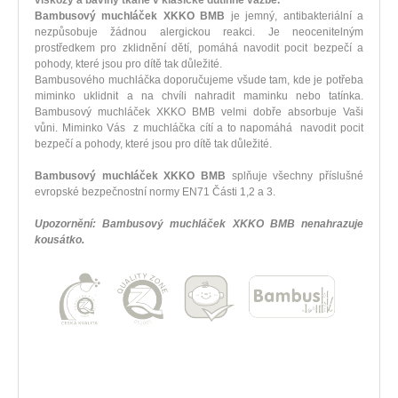
Bambusový muchláček XKKO BMB
je jemný, antibakteriální a
nezpůsobuje žádnou alergickou reakci. Je neocenitelným
prostředkem pro zklidnění dětí, pomáhá navodit pocit bezpečí a
pohody, které jsou pro dítě tak důležité.
Bambusového muchláčka doporučujeme všude tam, kde je potřeba
miminko uklidnit a na chvíli nahradit maminku nebo tatínka.
Bambusový muchláček XKKO BMB velmi dobře absorbuje Vaši
vůni. Miminko Vás z muchláčka cítí a to napomáhá navodit pocit
bezpečí a pohody, které jsou pro dítě tak důležité.
Bambusový muchláček XKKO BMB
splňuje všechny příslušné
evropské bezpečnostní normy EN71 Části 1,2 a 3.
Upozornění: Bambusový muchláček XKKO BMB nenahrazuje
kousátko.