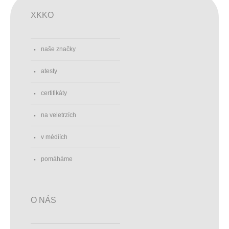
XKKO
naše značky
atesty
certifikáty
na veletrzích
v médiích
pomáháme
O NÁS