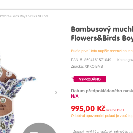
owers&Birds Boys 5x1ks VO bal.
Bambusový muchl
Flowers&Birds Boy
Buďte první, kdo napíše recenzi na ten
EAN: 5_8594161571049
Katalogo
Značka: XKKO BMB
Datum předpokládaného nask
N/A
995,00 Kč
Odebírat upozornění pokud je zboží o
„Jemný, měkký a voňavý, takový j