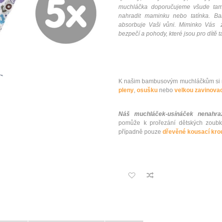
muchláčka doporučujeme všude tam,
nahradit maminku nebo tatínka. 
absorbuje Vaši vůni. Miminko Vás 
bezpečí a pohody, které jsou pro dítě ta
K našim bambusovým muchláčkům si m
pleny
,
osušku
nebo
velkou zavinovac
Náš muchláček-usínáček nenahraz
pomůže k prořezání dětských zoub
případně pouze
dřevěné kousací kro