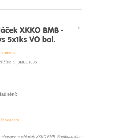
áček XKKO BMB -
s 5x1ks VO bal.
to produkt
vé číslo: 5_BMBCT035
ladnění:
pět skladem
e bambusový muchláček XKKO BMB. Bambusového