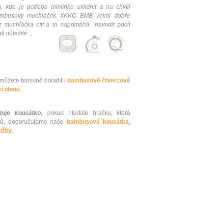
 kde je potřeba miminko uklidnit a na chvíli
Bambusový muchláček XKKO BMB velmi dobře
z muchláčka cítí a to napomáhá navodit pocit
k důležité. „
ůžete barevně doladit i
bambusové čtvercové
í plenu
.
uje kousátko,
pokud hledáte hračku, která
ků, doporučujeme naše
bambusová kousátka
,
užky.