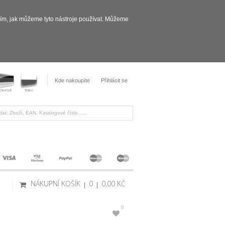
sím, jak můžeme tyto nástroje používat. Můžeme
Kde nakoupíte
Přihlásit se
NÁKUPNÍ KOŠÍK
0
0,00 KČ
0