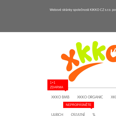
Webové stránky společnosti KIKKO CZ s.r.o. po
1+1
ZDARMA
XKKO BMB
XKKO ORGANIC
XK
NEPROPÁSNĚTE
ULRICH
OSTATNÍ
%