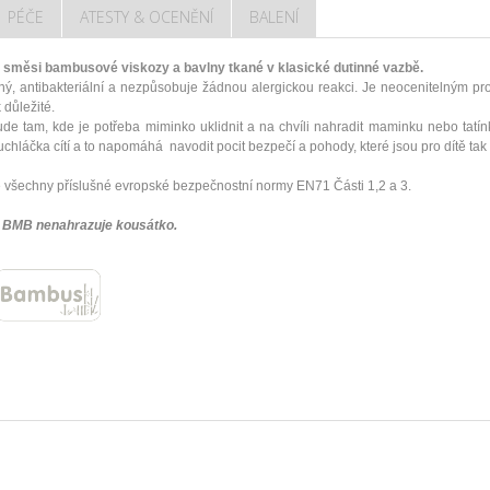
PÉČE
ATESTY & OCENĚNÍ
BALENÍ
měsi bambusové viskozy a bavlny tkané v klasické dutinné vazbě.
ný, antibakteriální a nezpůsobuje žádnou alergickou reakci. Je neocenitelným pr
k důležité.
 tam, kde je potřeba miminko uklidnit a na chvíli nahradit maminku nebo ta
hláčka cítí a to napomáhá navodit pocit bezpečí a pohody, které jsou pro dítě tak 
 všechny příslušné evropské bezpečnostní normy EN71 Části 1,2 a 3.
BMB nenahrazuje kousátko.