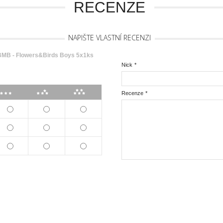
RECENZE
NAPIŠTE VLASTNÍ RECENZI
B - Flowers&Birds Boys 5x1ks
Nick
*
***
****
*****
Recenze
*