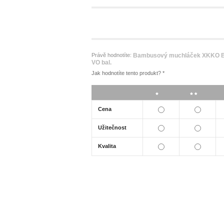
Právě hodnotíte:
Bambusový muchláček XKKO BM
VO bal.
Jak hodnotíte tento produkt?
*
*
**
Cena
Užitečnost
Kvalita