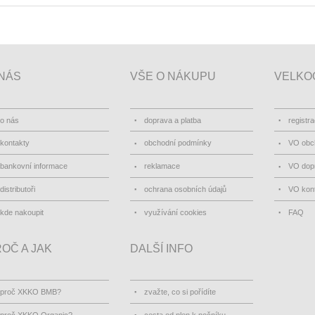
NÁS
VŠE O NÁKUPU
VELKO
o nás
doprava a platba
registr
kontakty
obchodní podmínky
VO obc
bankovní informace
reklamace
VO dopr
distributoři
ochrana osobních údajů
VO kon
kde nakoupit
využívání cookies
FAQ
OČ A JAK
DALŠÍ INFO
proč XKKO BMB?
zvažte, co si pořídíte
proč XKKO Organic?
cesta od plen k nočníku