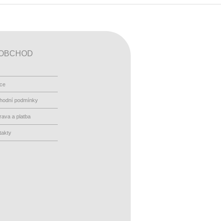
OBCHOD
ace
hodní podmínky
ava a platba
takty