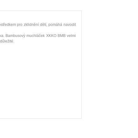
ostředkem pro zklidnění dětí, pomáhá navodit
tínka. Bambusový muchláček XKKO BMB velmi
důležité.