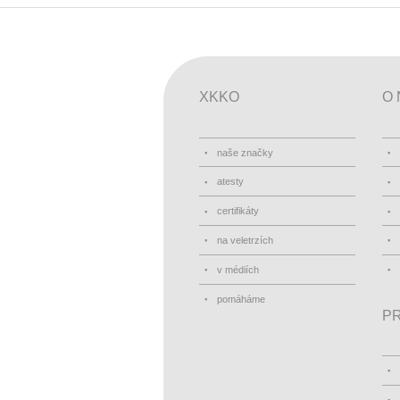
XKKO
O 
naše značky
atesty
certifikáty
na veletrzích
v médiích
pomáháme
PR