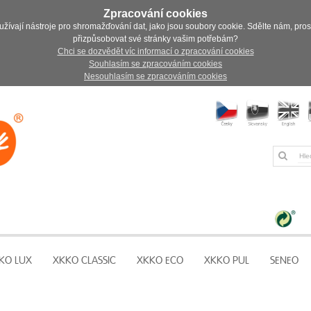
Zpracování cookies
užívají nástroje pro shromažďování dat, jako jsou soubory cookie. Sdělte nám, pro
přizpůsobovat své stránky vašim potřebám?
Chci se dozvědět víc informací o zpracování cookies
Souhlasím se zpracováním cookies
Nesouhlasím se zpracováním cookies
KO LUX
XKKO CLASSIC
XKKO ECO
XKKO PUL
SENEO