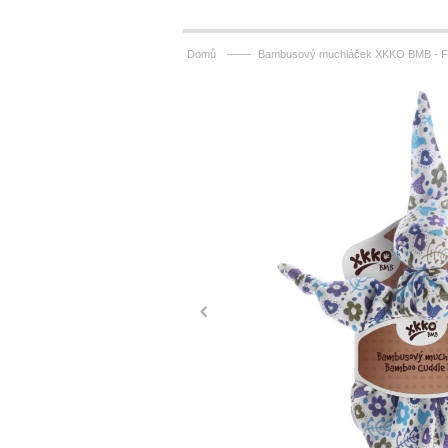
——
Domů
Bambusový muchláček XKKO BMB - Fl