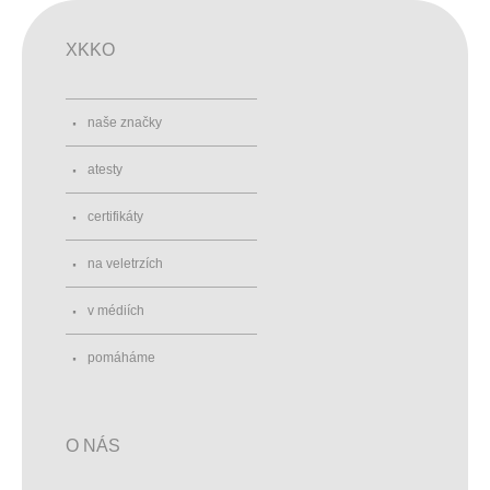
XKKO
naše značky
atesty
certifikáty
na veletrzích
v médiích
pomáháme
O NÁS