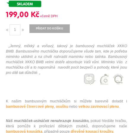
199,00 Kč
PŘIDAT DO KOŠÍKU
„Jemný, měkký a voňavý, takový je bambusový muchláček XKKO
BMB. Bambusového muchláčka doporučujeme všude tam, kde je potřeba
miminko uklidnit a na chvíli nahradit maminku nebo tatínka. Bambusový
muchláček XKKO BMB velmi dobře absorbuje Vaši vůni. Miminko Vás z
muchláčka cítí a to napomáhá navodit pocit bezpečí a pohody, které jsou
pro dítě tak důležité. „
K našim bambusovým muchláčkům si můžete barevně doladit i
bambusové čtvercové pleny
,
osušku
nebo
velkou zavinovací plenu
.
Náš muchláček-usínáček nenahrazuje kousátko,
pokud hledáte hračku,
která pomůže k prořezání dětských zoubků, doporučujeme naše
bambusová kousátka
, případně pouze
dřevěné kousací kroužky.