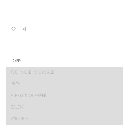
POPIS
TECHNICKÉ INFORMACE
PÉČE
ATESTY & OCENĚNÍ
BALENÍ
VÝROBCE