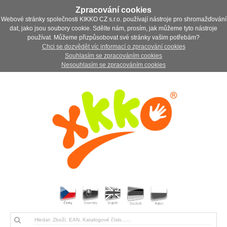
Zpracování cookies
Webové stránky společnosti KIKKO CZ s.r.o. používají nástroje pro shromažďování
dat, jako jsou soubory cookie. Sdělte nám, prosím, jak můžeme tyto nástroje
používat. Můžeme přizpůsobovat své stránky vašim potřebám?
Chci se dozvědět víc informací o zpracování cookies
Souhlasím se zpracováním cookies
Nesouhlasím se zpracováním cookies