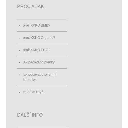
PROČ A JAK
proč XKKO BMB?
proč XKKO Organic?
proč XKKO ECO?
jak pečovat o plenky
jak pečovat o svrchní
kalhotky
co dělat když...
DALŠÍ INFO