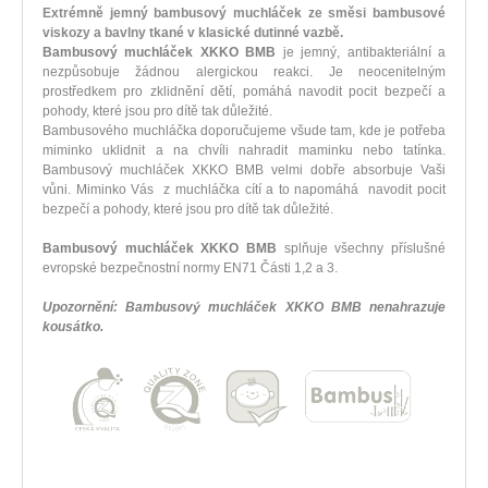
Extrémně jemný bambusový muchláček ze směsi bambusové
viskozy a bavlny tkané v klasické dutinné vazbě.
Bambusový muchláček XKKO BMB
je jemný, antibakteriální a
nezpůsobuje žádnou alergickou reakci. Je neocenitelným
prostředkem pro zklidnění dětí, pomáhá navodit pocit bezpečí a
pohody, které jsou pro dítě tak důležité.
Bambusového muchláčka doporučujeme všude tam, kde je potřeba
miminko uklidnit a na chvíli nahradit maminku nebo tatínka.
Bambusový muchláček XKKO BMB velmi dobře absorbuje Vaši
vůni. Miminko Vás z muchláčka cítí a to napomáhá navodit pocit
bezpečí a pohody, které jsou pro dítě tak důležité.
Bambusový muchláček XKKO BMB
splňuje všechny příslušné
evropské bezpečnostní normy EN71 Části 1,2 a 3.
Upozornění: Bambusový muchláček XKKO BMB nenahrazuje
kousátko.