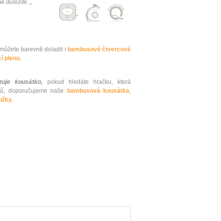
k důležité. „
ůžete barevně doladit i
bambusové čtvercové
í plenu
.
uje kousátko,
pokud hledáte hračku, která
ků, doporučujeme naše
bambusová kousátka
,
užky.