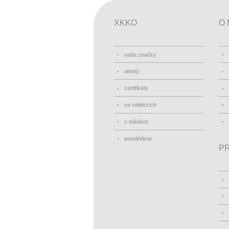
XKKO
O 
naše značky
atesty
certifikáty
na veletrzích
v médiích
pomáháme
PR