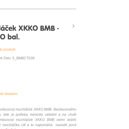
áček XKKO BMB -
O bal.
to produkt
vé číslo: 5_BMBCT038
pět skladem
e bambusový muchláček XKKO BMB. Bambusového
 kde je potřeba miminko uklidnit a na chvíli
Bambusový muchláček XKKO BMB velmi dobře
z muchláčka cítí a to napomáhá navodit pocit