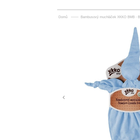
——
Domů
Bambusový muchláček XKKO BMB - Ba