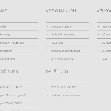
NÁS
VŠE O NÁKUPU
VELKO
o nás
doprava a platba
registr
kontakty
obchodní podmínky
VO obc
bankovní informace
reklamace
VO dopr
distributoři
ochrana osobních údajů
VO kon
kde nakoupit
využívání cookies
FAQ
OČ A JAK
DALŠÍ INFO
proč XKKO BMB?
zvažte, co si pořídíte
proč XKKO Organic?
cesta od plen k nočníku
proč XKKO ECO?