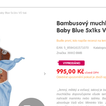
by Blue 5x1ks VO bal.
Bambusový muchl
Baby Blue 5x1ks V
Buďte první, kdo napíše recenzi na ten
EAN: 5_8594161571070
Katalogo
Značka: XKKO BMB
995,00 Kč
Odebírat upozornění pokud je zboží o
„Jemný, měkký a voňavý, takový j
muchláčka doporučujeme všude tam,
nahradit maminku nebo tatínka. 
absorbuje Vaši vůni. Miminko Vás 