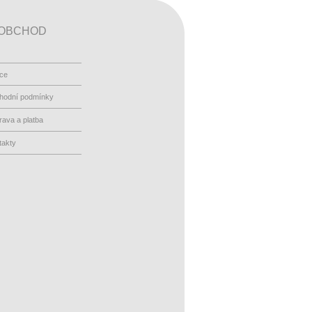
OBCHOD
ace
hodní podmínky
ava a platba
takty