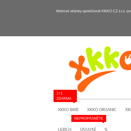
Webové stránky společnosti KIKKO CZ s.r.o. po
1+1
ZDARMA
XKKO BMB
XKKO ORGANIC
XK
NEPROPÁSNĚTE
ULRICH
OSTATNÍ
%