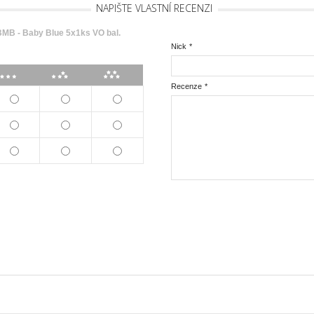
NAPIŠTE VLASTNÍ RECENZI
B - Baby Blue 5x1ks VO bal.
Nick
*
***
****
*****
Recenze
*