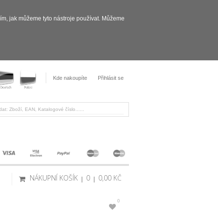
sím, jak můžeme tyto nástroje používat. Můžeme
Kde nakoupíte
Přihlásit se
NÁKUPNÍ KOŠÍK
0
0,00 KČ
0