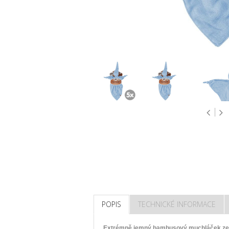
POPIS
TECHNICKÉ INFORMACE
Extrémně jemný bambusový muchláček ze s