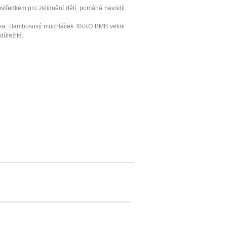
ostředkem pro zklidnění dětí, pomáhá navodit
tínka. Bambusový muchláček XKKO BMB velmi
důležité.