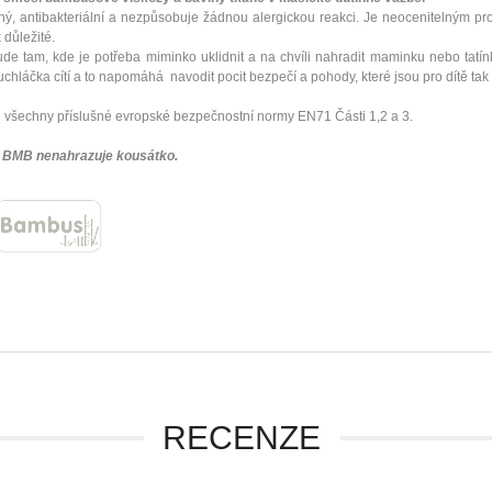
ný, antibakteriální a nezpůsobuje žádnou alergickou reakci. Je neocenitelným pr
k důležité.
 tam, kde je potřeba miminko uklidnit a na chvíli nahradit maminku nebo ta
hláčka cítí a to napomáhá navodit pocit bezpečí a pohody, které jsou pro dítě tak 
 všechny příslušné evropské bezpečnostní normy EN71 Části 1,2 a 3.
BMB nenahrazuje kousátko.
RECENZE