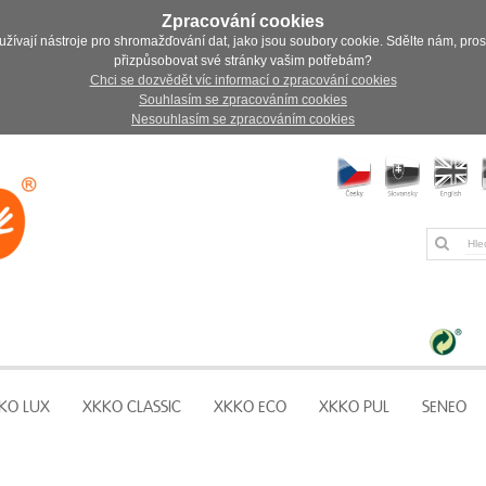
Zpracování cookies
užívají nástroje pro shromažďování dat, jako jsou soubory cookie. Sdělte nám, pro
přizpůsobovat své stránky vašim potřebám?
Chci se dozvědět víc informací o zpracování cookies
Souhlasím se zpracováním cookies
Nesouhlasím se zpracováním cookies
KO LUX
XKKO CLASSIC
XKKO ECO
XKKO PUL
SENEO