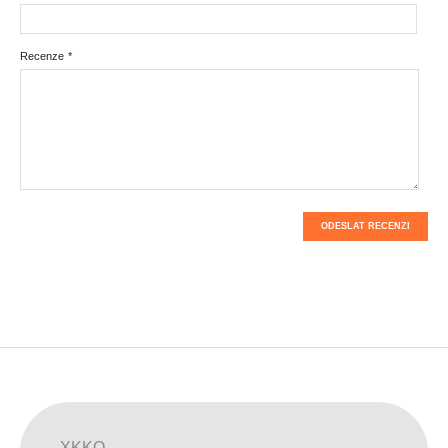
Recenze
*
ODESLAT RECENZI
XKKO