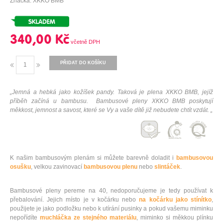
Značka: XKKO BMB
340,00 Kč
PŘIDAT DO KOŠÍKU
„Jemná a hebká jako kožíšek pandy. Taková je plena XKKO BMB, jejíž
příběh začíná u bambusu. Bambusové pleny XKKO BMB poskytují
měkkost, jemnost a savost, které se Vy a vaše dítě již nebudete chtít vzdát. „
K našim bambusovým plenám si můžete barevně doladit i
bambusovou
osušku
, velkou zavinovací
bambusovou plenu
nebo
slintáček
.
Bambusové pleny pereme na 40, nedoporučujeme je tedy používat k
přebalování. Jejich místo je v kočárku nebo
na kočárku jako stínítko
,
použijete je jako podložku nebo k utírání pusinky a pokud vašemu miminku
nepořídíte
muchláčka ze stejného materiálu
, miminko si měkkou plínku