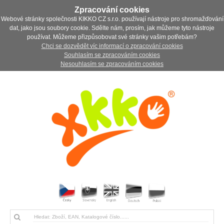
Zpracování cookies
Webové stránky společnosti KIKKO CZ s.r.o. používají nástroje pro shromažďování
dat, jako jsou soubory cookie. Sdělte nám, prosím, jak můžeme tyto nástroje
používat. Můžeme přizpůsobovat své stránky vašim potřebám?
Chci se dozvědět víc informací o zpracování cookies
Souhlasím se zpracováním cookies
Nesouhlasím se zpracováním cookies