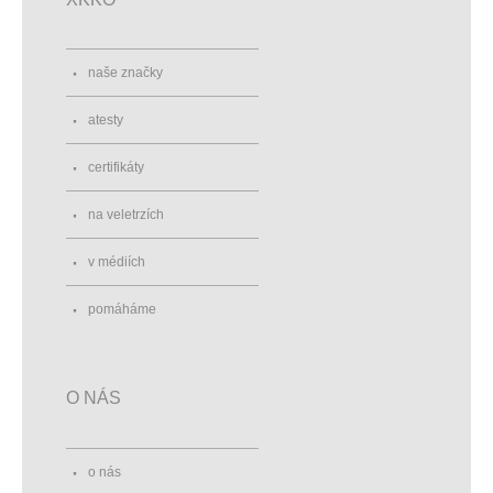
naše značky
atesty
certifikáty
na veletrzích
v médiích
pomáháme
O NÁS
o nás