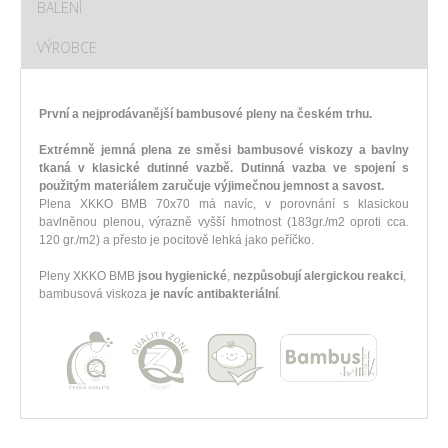
BALENÍ
VÝROBCE
První a nejprodávanější bambusové pleny na českém trhu.
Extrémně jemná plena ze směsi bambusové viskozy a bavlny
tkaná v klasické dutinné vazbě. Dutinná vazba ve spojení s
použitým materiálem zaručuje výjimečnou jemnost a savost.
Plena XKKO BMB 70x70 má navíc, v porovnání s klasickou
bavlněnou plenou, výrazně vyšší hmotnost (183gr./m2 oproti cca.
120 gr./m2) a přesto je pocitově lehká jako peříčko.
Pleny XKKO BMB
jsou hygienické
,
nezpůsobují alergickou reakci
,
bambusová viskoza
je navíc antibakteriální
.