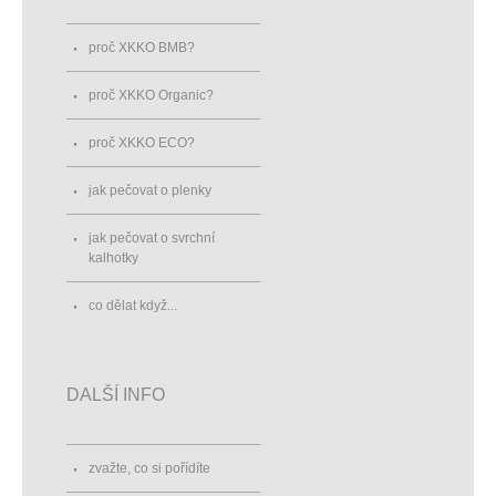
proč XKKO BMB?
proč XKKO Organic?
proč XKKO ECO?
jak pečovat o plenky
jak pečovat o svrchní
kalhotky
co dělat když...
DALŠÍ INFO
zvažte, co si pořídíte