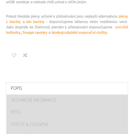
určitě zamiluje a nebude chtít usínat s ničím jiným.
Pokud hledáte pleny určené k přebalování jsou nejlepší alternativou
pleny
z bavlny
a
bio bavlny
- doporučujeme bělenou nebo nebělenou verzi.
Jako doplněk ke čtvercový plenám k přebalování doporučujeme
svrchní
kalhotky
,
Snappi sponky
a
biodegradabilní separační vložky.
POPIS
TECHNICKÉ INFORMACE
PÉČE
ATESTY & OCENĚNÍ