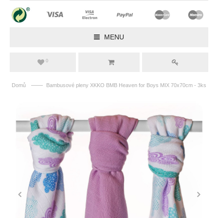
MENU
0
——
Domů
Bambusové pleny XKKO BMB Heaven for Boys MIX 70x70cm - 3ks