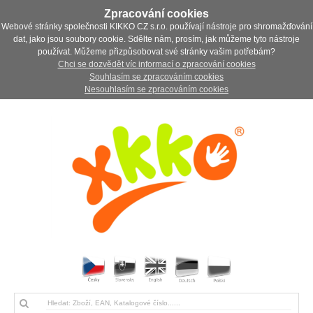
Zpracování cookies
Webové stránky společnosti KIKKO CZ s.r.o. používají nástroje pro shromažďování
dat, jako jsou soubory cookie. Sdělte nám, prosím, jak můžeme tyto nástroje
používat. Můžeme přizpůsobovat své stránky vašim potřebám?
Chci se dozvědět víc informací o zpracování cookies
Souhlasím se zpracováním cookies
Nesouhlasím se zpracováním cookies