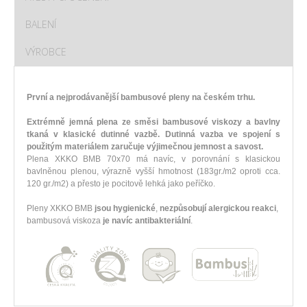
BALENÍ
VÝROBCE
První a nejprodávanější bambusové pleny na českém trhu.
Extrémně jemná plena ze směsi bambusové viskozy a bavlny
tkaná v klasické dutinné vazbě. Dutinná vazba ve spojení s
použitým materiálem zaručuje výjimečnou jemnost a savost.
Plena XKKO BMB 70x70 má navíc, v porovnání s klasickou
bavlněnou plenou, výrazně vyšší hmotnost (183gr./m2 oproti cca.
120 gr./m2) a přesto je pocitově lehká jako peříčko.
Pleny XKKO BMB
jsou hygienické
,
nezpůsobují alergickou reakci
,
bambusová viskoza
je navíc antibakteriální
.