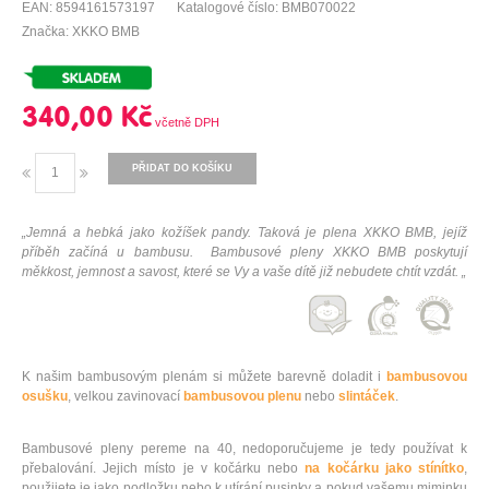
EAN: 8594161573197
Katalogové číslo: BMB070022
Značka: XKKO BMB
340,00 Kč
PŘIDAT DO KOŠÍKU
„Jemná a hebká jako kožíšek pandy. Taková je plena XKKO BMB, jejíž
příběh začíná u bambusu. Bambusové pleny XKKO BMB poskytují
měkkost, jemnost a savost, které se Vy a vaše dítě již nebudete chtít vzdát. „
K našim bambusovým plenám si můžete barevně doladit i
bambusovou
osušku
, velkou zavinovací
bambusovou plenu
nebo
slintáček
.
Bambusové pleny pereme na 40, nedoporučujeme je tedy používat k
přebalování. Jejich místo je v kočárku nebo
na kočárku jako stínítko
,
použijete je jako podložku nebo k utírání pusinky a pokud vašemu miminku