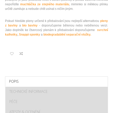
nepořídíte
muchláčka ze stejného materiálu
, miminko si měkkou plínku
určitě zamiluje a nebude chtít usínat s ničím jiným.
Pokud hledáte pleny určené k přebalování jsou nejlepší alternativou
pleny
z bavlny
a
bio bavlny
- doporučujeme bělenou nebo nebělenou verzi.
Jako doplněk ke čtvercový plenám k přebalování doporučujeme
svrchní
kalhotky
,
Snappi sponky
a
biodegradabilní separační vložky.
POPIS
TECHNICKÉ INFORMACE
PÉČE
ATESTY & OCENĚNÍ