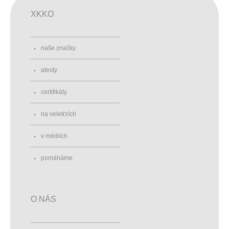
XKKO
naše značky
atesty
certifikáty
na veletrzích
v médiích
pomáháme
O NÁS