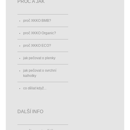
PROČ A JAK
proč XKKO BMB?
proč XKKO Organic?
proč XKKO ECO?
jak pečovat o plenky
jak pečovat o svrchní
kalhotky
co dělat když...
DALŠÍ INFO