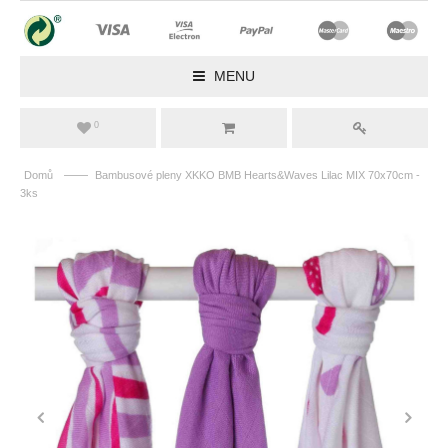
MENU
0
——
Domů
Bambusové pleny XKKO BMB Hearts&Waves Lilac MIX 70x70cm -
3ks