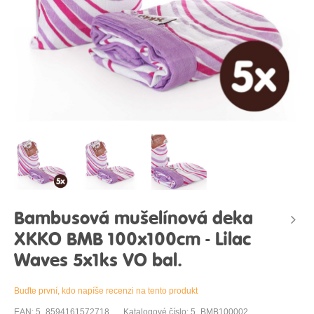
Bambusová mušelínová deka
XKKO BMB 100x100cm - Lilac
Waves 5x1ks VO bal.
Buďte první, kdo napíše recenzi na tento produkt
EAN: 5_8594161572718
Katalogové číslo: 5_BMB100002