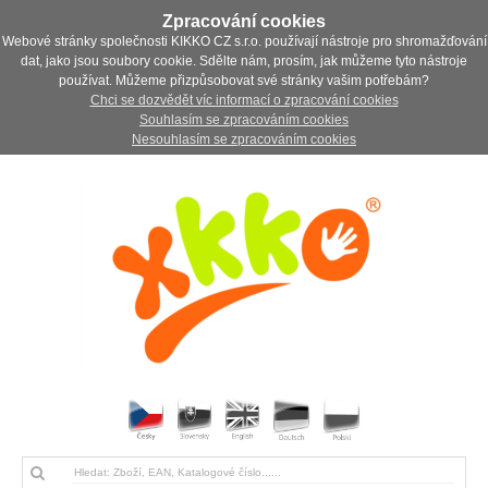
Zpracování cookies
Webové stránky společnosti KIKKO CZ s.r.o. používají nástroje pro shromažďování
dat, jako jsou soubory cookie. Sdělte nám, prosím, jak můžeme tyto nástroje
používat. Můžeme přizpůsobovat své stránky vašim potřebám?
Chci se dozvědět víc informací o zpracování cookies
Souhlasím se zpracováním cookies
Nesouhlasím se zpracováním cookies