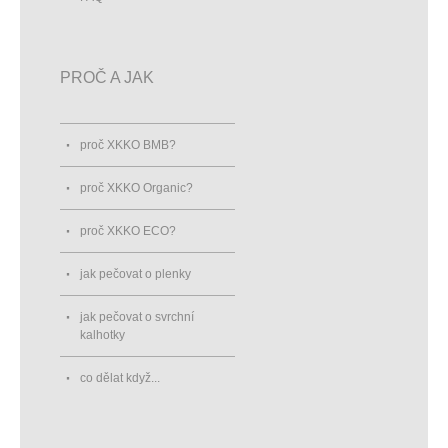
PROČ A JAK
proč XKKO BMB?
proč XKKO Organic?
proč XKKO ECO?
jak pečovat o plenky
jak pečovat o svrchní
kalhotky
co dělat když...