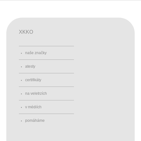
XKKO
naše značky
atesty
certifikáty
na veletrzích
v médiích
pomáháme