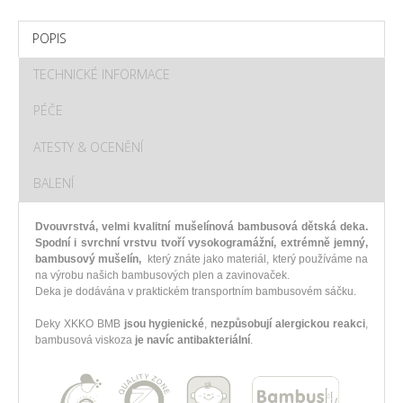
POPIS
TECHNICKÉ INFORMACE
PÉČE
ATESTY & OCENĚNÍ
BALENÍ
Dvouvrstvá, velmi kvalitní mušelínová bambusová dětská deka.
Spodní i svrchní vrstvu tvoří vysokogramážní, extrémně jemný,
bambusový mušelín,
který znáte jako materiál, který používáme na
na výrobu našich bambusových plen a zavinovaček.
Deka je dodávána v praktickém transportním bambusovém sáčku.
Deky XKKO BMB
jsou hygienické
,
nezpůsobují alergickou reakci
,
bambusová viskoza
je navíc antibakteriální
.