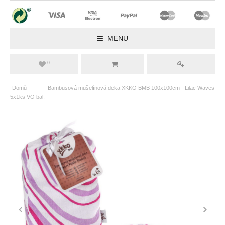
MENU
0
——
Domů
Bambusová mušelínová deka XKKO BMB 100x100cm - Lilac Waves
5x1ks VO bal.