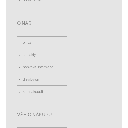
pomáháme
O NÁS
o nás
kontakty
bankovní informace
distributoři
kde nakoupit
VŠE O NÁKUPU