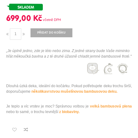
699,00 Kč
PŘIDAT DO KOŠÍKU
„Je úplně jedno, zde je léto nebo zima. Z jedné strany bude Vaše miminko
hřát měkoučká bavlna a z té druhé úžasně chladit jemné bambusové froté."
Dlouhá úzká deka, ideální do kočárku. Pokud potřebujete deku trochu širší,
doporučujeme
několikavrstvou mušelínovou bambusovou deku.
Je teplo a víc vrstev je moc? Správnou volbou je
velká bambusová plena
nebo to samé, o trochu levnější
z biobavlny.