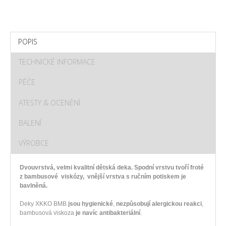
POPIS
TECHNICKÉ INFORMACE
PÉČE
ATESTY & OCENĚNÍ
BALENÍ
VÝROBCE
Dvouvrstvá, velmi kvalitní dětská deka. Spodní vrstvu tvoří froté
z bambusové viskózy, vnější vrstva s ručním potiskem je
bavlněná.
Deky XKKO BMB
jsou hygienické
,
nezpůsobují alergickou reakci
,
bambusová viskoza
je navíc antibakteriální
.