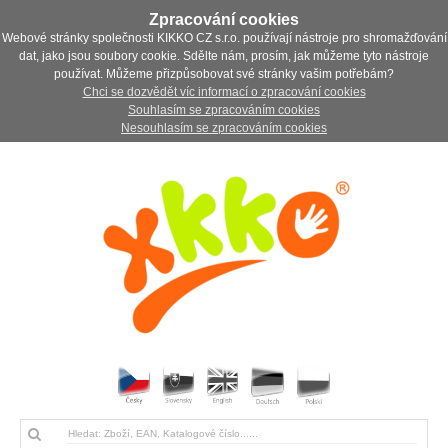
Zpracování cookies
Webové stránky společnosti KIKKO CZ s.r.o. používají nástroje pro shromažďování
dat, jako jsou soubory cookie. Sdělte nám, prosím, jak můžeme tyto nástroje
používat. Můžeme přizpůsobovat své stránky vašim potřebám?
Chci se dozvědět víc informací o zpracování cookies
Souhlasím se zpracováním cookies
Nesouhlasím se zpracováním cookies