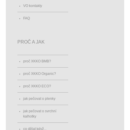
VO kontakty
FAQ
PROČ A JAK
proč XKKO BMB?
proč XKKO Organic?
proč XKKO ECO?
jak pečovat o plenky
jak pečovat o svrchní
kalhotky
co dělat když...