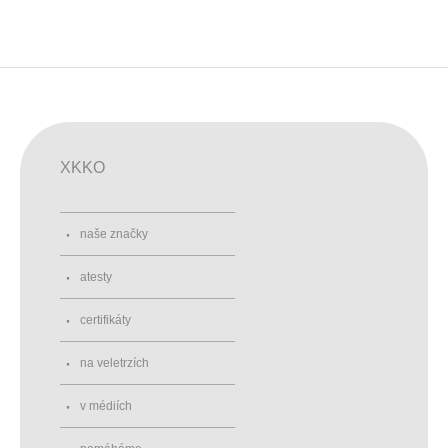
XKKO
naše značky
atesty
certifikáty
na veletrzích
v médiích