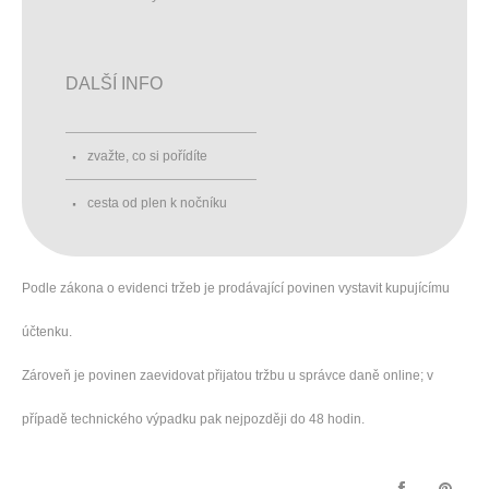
DALŠÍ INFO
zvažte, co si pořídíte
cesta od plen k nočníku
Podle zákona o evidenci tržeb je prodávající povinen vystavit kupujícímu
účtenku.
Zároveň je povinen zaevidovat přijatou tržbu u správce daně online; v
případě technického výpadku pak nejpozději do 48 hodin.