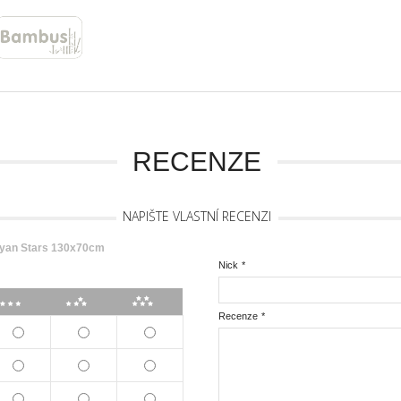
RECENZE
NAPIŠTE VLASTNÍ RECENZI
an Stars 130x70cm
Nick
*
***
****
*****
Recenze
*