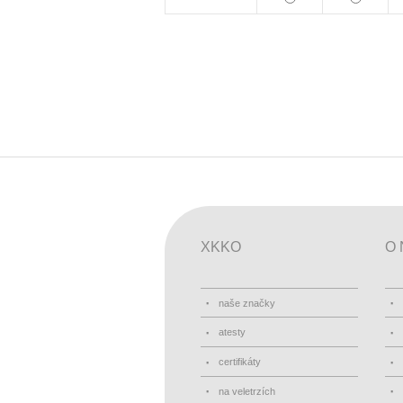
XKKO
O 
naše značky
atesty
certifikáty
na veletrzích