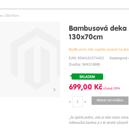
ars 130x70cm
Bambusová deka 
130x70cm
Buďte první, kdo napíše recenzi na ten
EAN: 8594161574422
Katalogové 
Značka: XKKO BMB
699,00 Kč
PŘIDAT DO KOŠÍKU
„Je úplně jedno, zde je léto nebo zim
měkoučká bavlna a z té druhé úžasně 