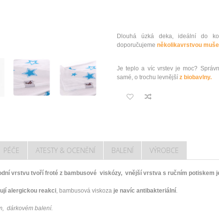
Dlouhá úzká deka, ideální do koč
doporučujeme
několikavrstvou muše
Je teplo a víc vrstev je moc? Správ
samé, o trochu levnější
z biobavlny.
PÉČE
ATESTY & OCENĚNÍ
BALENÍ
VÝROBCE
odní vrstvu tvoří froté z bambusové viskózy, vnější vrstva s ručním potiskem 
jí alergickou reakci
, bambusová viskoza
je navíc antibakteriální
.
m, dárkovém balení.