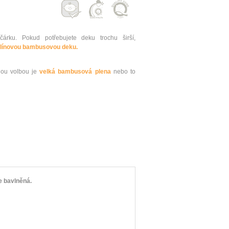
árku. Pokud potřebujete deku trochu širší,
línovou bambusovou deku.
nou volbou je
velká bambusová plena
nebo to
je bavlněná.