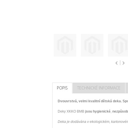
POPIS
TECHNICKÉ INFORMACE
Dvouvrstvá, velmi kvalitní dětská deka. Sp
Deky XKKO BMB
jsou hygienické
,
nezpůsobu
Deka je dodávána v ekologickém, kartonové