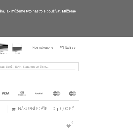
sím, jak můžeme tyto nástroje používat. Můžeme
Kde nakoupíte
Přihlásit se
NÁKUPNÍ KOŠÍK
0
0,00 KČ
0