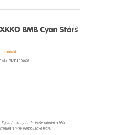
XKKO BMB Cyan Stars
to produkt
číslo: BMB130006
a. Z jedné strany bude Vaše miminko hřát
chladit jemné bambusové froté."