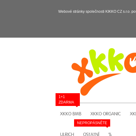
Webové stránky společnosti KIKKO CZ s.r.o. po
1+1
ZDARMA
XKKO BMB
XKKO ORGANIC
XK
NEPROPÁSNĚTE
ULRICH
OSTATNÍ
%