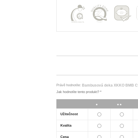
Právě hodnotíte:
Bambusová deka XKKO BMB Cy
Jak hodnotíte tento produkt?
*
*
**
Užitečnost
Kvalita
Cena