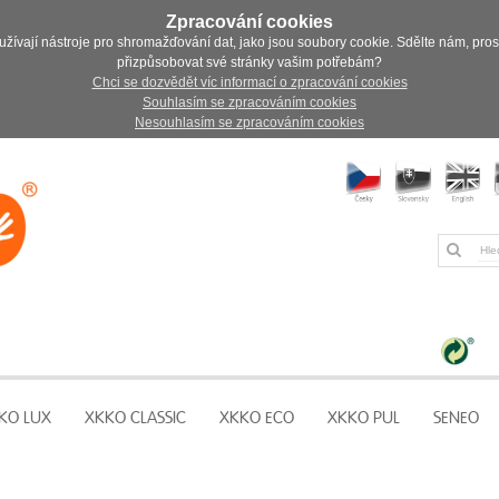
Zpracování cookies
užívají nástroje pro shromažďování dat, jako jsou soubory cookie. Sdělte nám, pro
přizpůsobovat své stránky vašim potřebám?
Chci se dozvědět víc informací o zpracování cookies
Souhlasím se zpracováním cookies
Nesouhlasím se zpracováním cookies
KO LUX
XKKO CLASSIC
XKKO ECO
XKKO PUL
SENEO