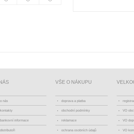
NÁS
VŠE O NÁKUPU
VELKO
o nás
doprava a platba
registr
kontakty
obchodní podmínky
VO obc
bankovní informace
reklamace
VO dopr
distributoři
ochrana osobních údajů
VO kon