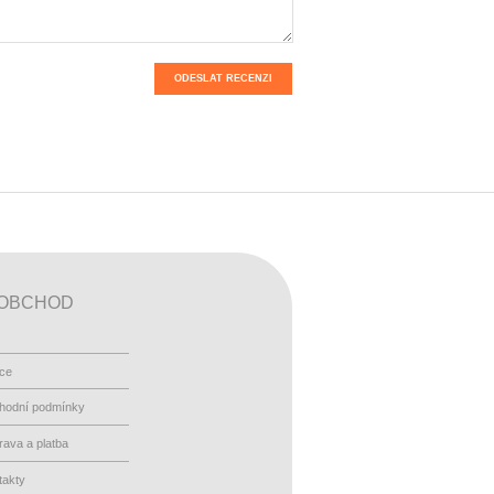
ODESLAT RECENZI
OBCHOD
ace
hodní podmínky
ava a platba
takty