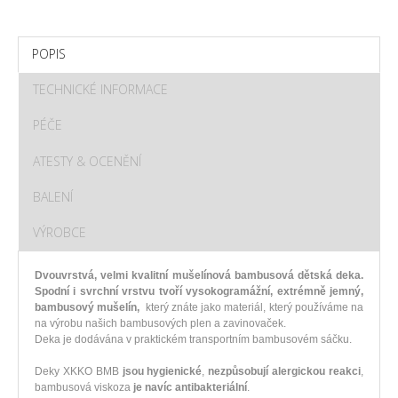
POPIS
TECHNICKÉ INFORMACE
PÉČE
ATESTY & OCENĚNÍ
BALENÍ
VÝROBCE
Dvouvrstvá, velmi kvalitní mušelínová bambusová dětská deka.
Spodní i svrchní vrstvu tvoří vysokogramážní, extrémně jemný,
bambusový mušelín,
který znáte jako materiál, který používáme na
na výrobu našich bambusových plen a zavinovaček.
Deka je dodávána v praktickém transportním bambusovém sáčku.
Deky XKKO BMB
jsou hygienické
,
nezpůsobují alergickou reakci
,
bambusová viskoza
je navíc antibakteriální
.