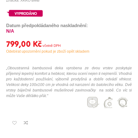
Značka: XKKO BMB
Datum předpokládaného naskladnění:
N/A
799,00 Kč
Odebírat upozornění pokud je zboží opět skladem
„Oboustranná bambusová deka vyrobena ze dvou vrstev poskytuje
příjemný tepelný komfort a hebkost, kterou ocení nejen ti nejmenší. Vhodná
pro každodenní používání, výborně prodyšná a dobře odvádí vlhkost.
Velikost deky 100x100 cm je vhodná od narození do batolecího věku. Dvě
vrstvy báječné bambusové mušelínové zavinovačky na sobě. Co víc si
může Vaše děťátko přát.
"