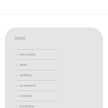
XKKO
naše značky
atesty
certifikáty
na veletrzích
v médiích
pomáháme