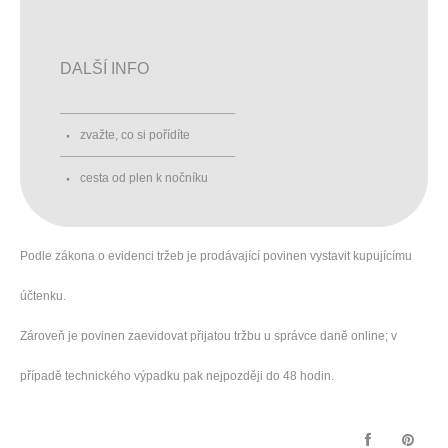
DALŠÍ INFO
zvažte, co si pořídíte
cesta od plen k nočníku
Podle zákona o evidenci tržeb je prodávající povinen vystavit kupujícímu
účtenku.
Zároveň je povinen zaevidovat přijatou tržbu u správce daně online; v
případě technického výpadku pak nejpozději do 48 hodin.