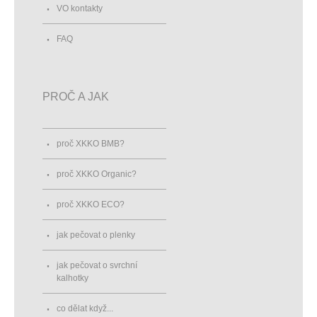
VO kontakty
FAQ
PROČ A JAK
proč XKKO BMB?
proč XKKO Organic?
proč XKKO ECO?
jak pečovat o plenky
jak pečovat o svrchní
kalhotky
co dělat když...