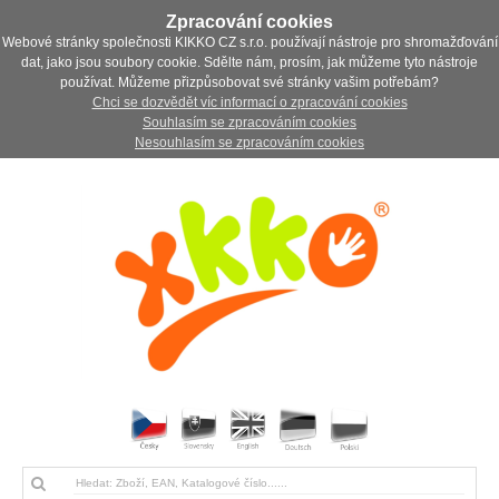
Zpracování cookies
Webové stránky společnosti KIKKO CZ s.r.o. používají nástroje pro shromažďování
dat, jako jsou soubory cookie. Sdělte nám, prosím, jak můžeme tyto nástroje
používat. Můžeme přizpůsobovat své stránky vašim potřebám?
Chci se dozvědět víc informací o zpracování cookies
Souhlasím se zpracováním cookies
Nesouhlasím se zpracováním cookies