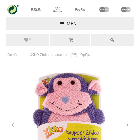
MENU
0
——
Domů
XKKO Žínka s maňáskem (PE) - Opička