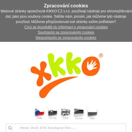
Zpracování cookies
Webové stránky společnosti KIKKO CZ s.r.o. používají nástroje pro shromažďování
dat, jako jsou soubory cookie. Sdělte nám, prosím, jak můžeme tyto nástroje
používat. Můžeme přizpůsobovat své stránky vašim potřebám?
Chci se dozvědět víc informací o zpracování cookies
Souhlasím se zpracováním cookies
Nesouhlasím se zpracováním cookies