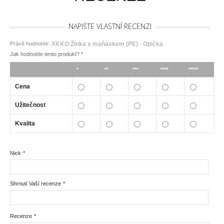
NAPIŠTE VLASTNÍ RECENZI
Právě hodnotíte:
XKKO Žínka s maňáskem (PE) - Opička
Jak hodnotíte tento produkt?
*
*
**
***
****
*****
Cena
Užitečnost
Kvalita
Nick
*
Shrnutí Vaší recenze
*
Recenze
*