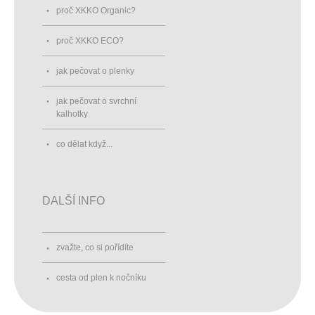
proč XKKO Organic?
proč XKKO ECO?
jak pečovat o plenky
jak pečovat o svrchní
kalhotky
co dělat když...
DALŠÍ INFO
zvažte, co si pořídíte
cesta od plen k nočníku