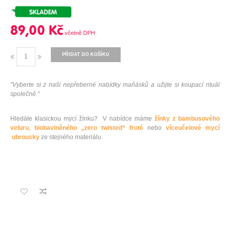
89,00 Kč
PŘIDAT DO KOŠÍKU
"Vyberte si z naší nepřeberné nabídky maňásků a užijte si koupací rituál
společně."
Hledáte klasickou mycí žínku? V nabídce máme
žínky z bambusového
veluru
,
biobavlněného „zero twisted“ froté
nebo
víceučelové mycí
ubrousky
ze stejného materiálu.