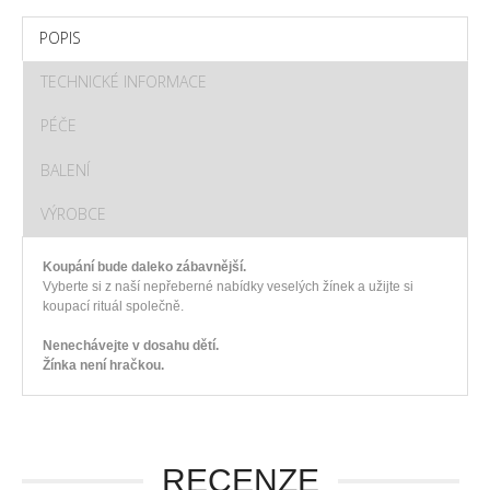
POPIS
TECHNICKÉ INFORMACE
PÉČE
BALENÍ
VÝROBCE
Koupání bude daleko zábavnější.
Vyberte si z naší nepřeberné nabídky veselých žínek a užijte si
koupací rituál společně.
Nenechávejte v dosahu dětí.
Žínka není hračkou.
RECENZE