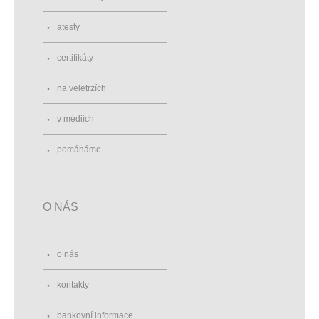
atesty
certifikáty
na veletrzích
v médiích
pomáháme
O NÁS
o nás
kontakty
bankovní informace