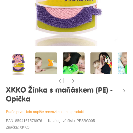
XKKO Žínka s maňáskem (PE) -
Opička
Buďte první, kdo napíše recenzi na tento produkt
EAN: 8594161576976
Katalogové číslo: PESBG005
Značka: XKKO