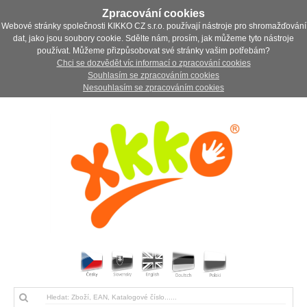
Zpracování cookies
Webové stránky společnosti KIKKO CZ s.r.o. používají nástroje pro shromažďování
dat, jako jsou soubory cookie. Sdělte nám, prosím, jak můžeme tyto nástroje
používat. Můžeme přizpůsobovat své stránky vašim potřebám?
Chci se dozvědět víc informací o zpracování cookies
Souhlasím se zpracováním cookies
Nesouhlasím se zpracováním cookies