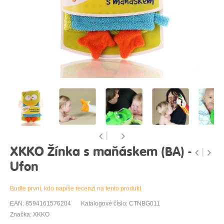
XKKO Žínka s maňáskem (BA) -
Ufon
Buďte první, kdo napíše recenzi na tento produkt
EAN: 8594161576204
Katalogové číslo: CTNBG011
Značka: XKKO