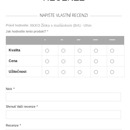
NAPIŠTE VLASTNÍ RECENZI
Právě hodnotíte:
XKKO Žínka s maňáskem (BA) - Ufon
Jak hodnotíte tento produkt?
*
*
**
***
****
*****
Kvalita
Cena
Užitečnost
Nick
*
Shrnutí Vaší recenze
*
Recenze
*