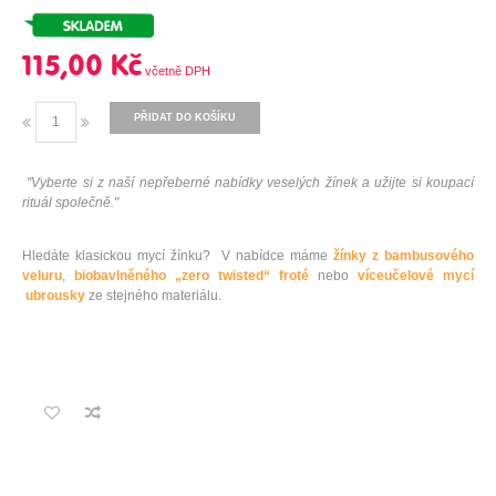
115,00 Kč
PŘIDAT DO KOŠÍKU
"Vyberte si z naší nepřeberné nabídky veselých žínek a užijte si koupací
rituál společně."
Hledáte klasickou mycí žínku? V nabídce máme
žínky z bambusového
veluru
,
biobavlněného „zero twisted“ froté
nebo
víceučelové mycí
ubrousky
ze stejného materiálu.