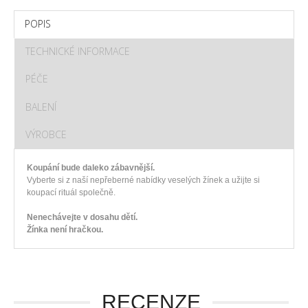
POPIS
TECHNICKÉ INFORMACE
PÉČE
BALENÍ
VÝROBCE
Koupání bude daleko zábavnější.
Vyberte si z naší nepřeberné nabídky veselých žínek a užijte si
koupací rituál společně.
Nenechávejte v dosahu dětí.
Žínka není hračkou.
RECENZE