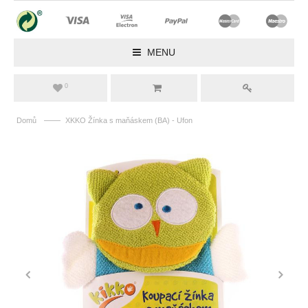
MENU
0
——
Domů
XKKO Žínka s maňáskem (BA) - Ufon