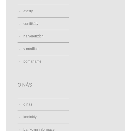
atesty
certifikáty
na veletrzích
v médiích
pomáháme
O NÁS
o nás
kontakty
bankovní informace