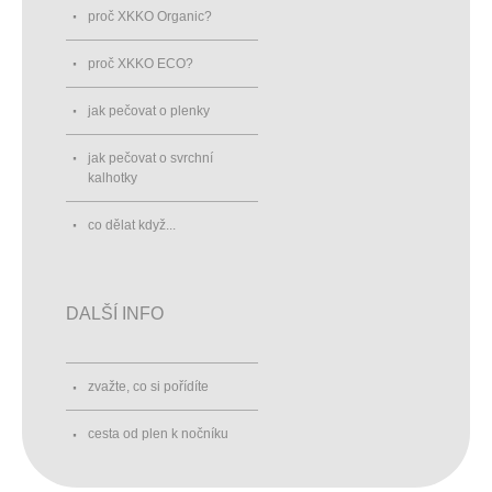
proč XKKO Organic?
proč XKKO ECO?
jak pečovat o plenky
jak pečovat o svrchní
kalhotky
co dělat když...
DALŠÍ INFO
zvažte, co si pořídíte
cesta od plen k nočníku