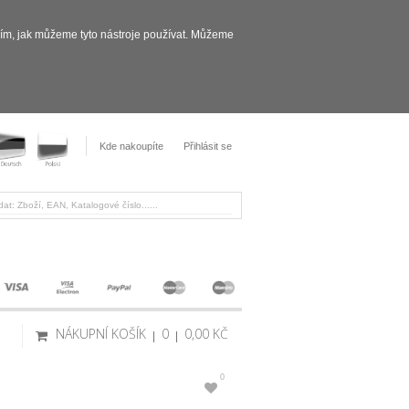
sím, jak můžeme tyto nástroje používat. Můžeme
Kde nakoupíte
Přihlásit se
NÁKUPNÍ KOŠÍK
0
0,00 KČ
0