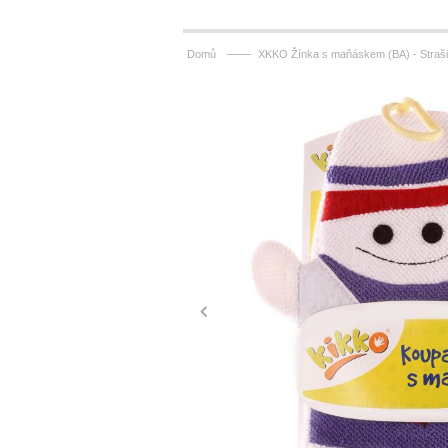
——
Domů
XKKO Žínka s maňáskem (BA) - Straši