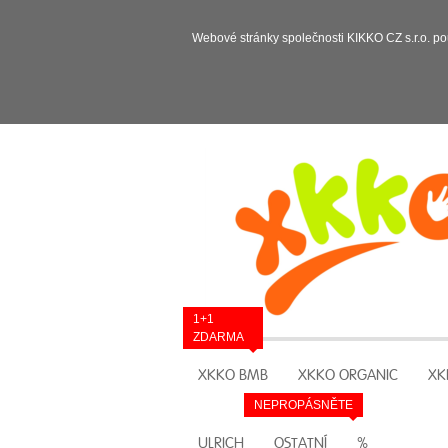
Webové stránky společnosti KIKKO CZ s.r.o. po
1+1
ZDARMA
XKKO BMB
XKKO ORGANIC
XK
NEPROPÁSNĚTE
ULRICH
OSTATNÍ
%