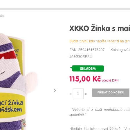
dlo
XKKO Žínka s maň
Buďte první, kdo napíše recenzi na ten
EAN: 8594161576297
Katalogové
Značka: XKKO
115,00 Kč
PŘIDAT DO KOŠÍKU
"Vyberte si z naší nepřeberné nabí
společně."
Hledáte klasickou mycí žínku? 