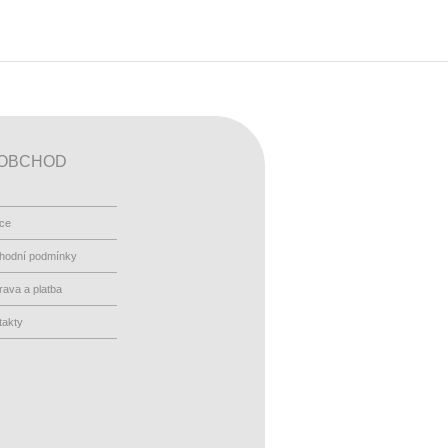
OBCHOD
ace
hodní podmínky
ava a platba
takty