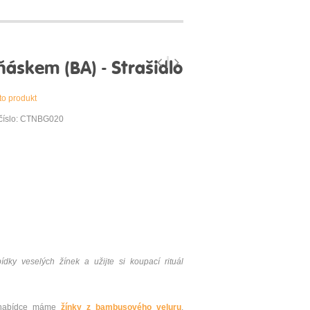
áskem (BA) - Strašidlo
to produkt
 číslo: CTNBG020
dky veselých žínek a užijte si koupací rituál
V nabídce máme
žínky z bambusového veluru
,