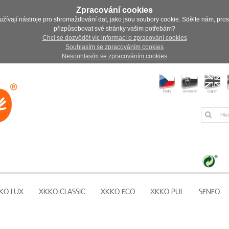
Zpracování cookies
užívají nástroje pro shromažďování dat, jako jsou soubory cookie. Sdělte nám, pro
přizpůsobovat své stránky vašim potřebám?
Chci se dozvědět víc informací o zpracování cookies
Souhlasím se zpracováním cookies
Nesouhlasím se zpracováním cookies
KO LUX
XKKO CLASSIC
XKKO ECO
XKKO PUL
SENEO