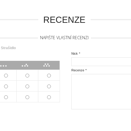
RECENZE
NAPIŠTE VLASTNÍ RECENZI
Strašidlo
Nick
*
***
****
*****
Recenze
*