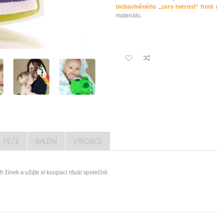
biobavlněného „zero twisted“ froté
materiálu.
PÉČE
BALENÍ
VÝROBCE
 žínek a užijte si koupací rituál společně.