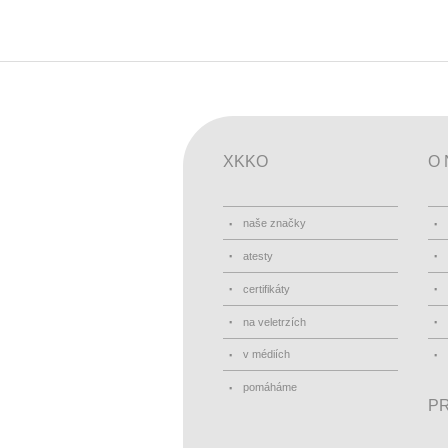
XKKO
O 
naše značky
atesty
certifikáty
na veletrzích
v médiích
pomáháme
PR