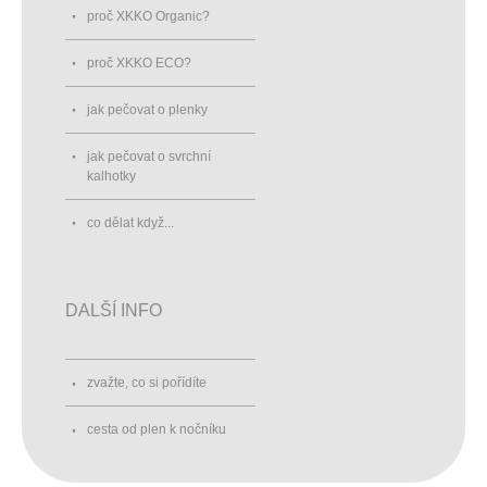
proč XKKO Organic?
proč XKKO ECO?
jak pečovat o plenky
jak pečovat o svrchní
kalhotky
co dělat když...
DALŠÍ INFO
zvažte, co si pořídíte
cesta od plen k nočníku