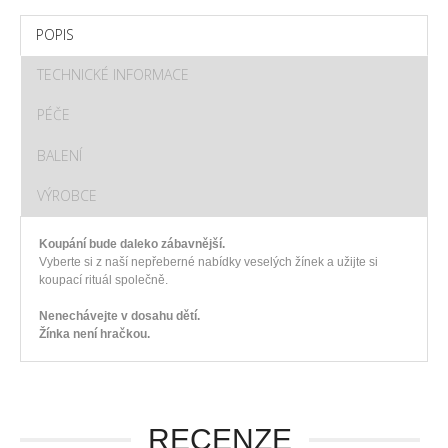
POPIS
TECHNICKÉ INFORMACE
PÉČE
BALENÍ
VÝROBCE
Koupání bude daleko zábavnější.
Vyberte si z naší nepřeberné nabídky veselých žínek a užijte si
koupací rituál společně.
Nenechávejte v dosahu dětí.
Žínka není hračkou.
RECENZE