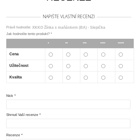
NAPIŠTE VLASTNÍ RECENZI
Právě hodnotíte:
XKKO Žínka s maňáskem (BA) - Slepička
Jak hodnotíte tento produkt?
*
*
**
***
****
*****
Cena
Užitečnost
Kvalita
Nick
*
Shrnutí Vaší recenze
*
Recenze
*