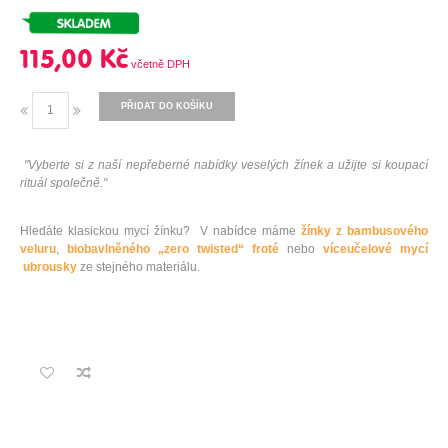
115,00 Kč
PŘIDAT DO KOŠÍKU
"Vyberte si z naší nepřeberné nabídky veselých žínek a užijte si koupací
rituál společně."
Hledáte klasickou mycí žínku? V nabídce máme
žínky z bambusového
veluru
,
biobavlněného „zero twisted“ froté
nebo
víceučelové mycí
ubrousky
ze stejného materiálu.