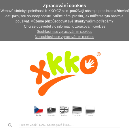
Zpracování cookies
Webové stránky společnosti KIKKO CZ s.r.o. používají nástroje pro shromažďování
dat, jako jsou soubory cookie. Sdělte nám, prosím, jak můžeme tyto nástroje
používat. Můžeme přizpůsobovat své stránky vašim potřebám?
Chci se dozvědět víc informací o zpracování cookies
Souhlasím se zpracováním cookies
Nesouhlasím se zpracováním cookies