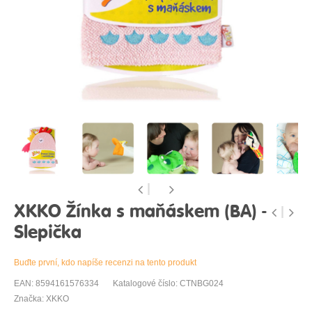
XKKO Žínka s maňáskem (BA) -
Slepička
Buďte první, kdo napíše recenzi na tento produkt
EAN: 8594161576334
Katalogové číslo: CTNBG024
Značka: XKKO