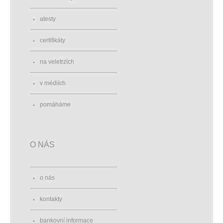
atesty
certifikáty
na veletrzích
v médiích
pomáháme
O NÁS
o nás
kontakty
bankovní informace