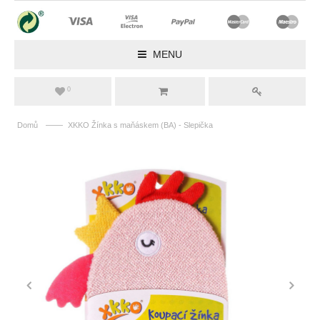
MENU
0
——
Domů
XKKO Žínka s maňáskem (BA) - Slepička