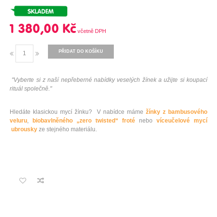
1 380,00 Kč
PŘIDAT DO KOŠÍKU
"Vyberte si z naší nepřeberné nabídky veselých žínek a užijte si koupací
rituál společně."
Hledáte klasickou mycí žínku? V nabídce máme
žínky z bambusového
veluru
,
biobavlněného „zero twisted“ froté
nebo
víceučelové mycí
ubrousky
ze stejného materiálu.