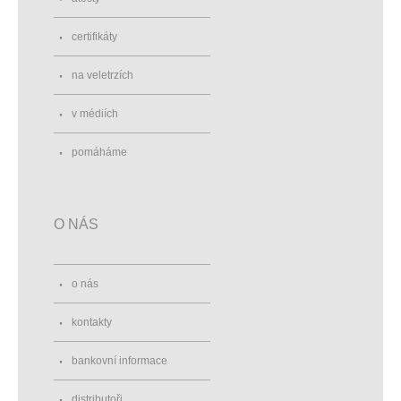
certifikáty
na veletrzích
v médiích
pomáháme
O NÁS
o nás
kontakty
bankovní informace
distributoři