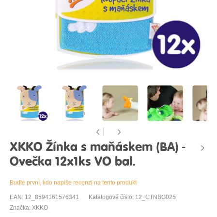
XKKO Žínka s maňáskem (BA) -
Ovečka 12x1ks VO bal.
Buďte první, kdo napíše recenzi na tento produkt
EAN: 12_8594161576341
Katalogové číslo: 12_CTNBG025
Značka: XKKO