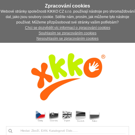
Zpracování cookies
Webové stránky společnosti KIKKO CZ s.r.o. používají nástroje pro shromažďování
dat, jako jsou soubory cookie. Sdělte nám, prosím, jak můžeme tyto nástroje
používat. Můžeme přizpůsobovat své stránky vašim potřebám?
Chci se dozvědět víc informací o zpracování cookies
Souhlasím se zpracováním cookies
Nesouhlasím se zpracováním cookies