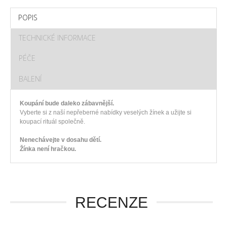
POPIS
TECHNICKÉ INFORMACE
PÉČE
BALENÍ
Koupání bude daleko zábavnější.
Vyberte si z naší nepřeberné nabídky veselých žínek a užijte si
koupací rituál společně.
Nenechávejte v dosahu dětí.
Žínka není hračkou.
RECENZE