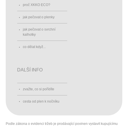
proč XKKO ECO?
jak pečovat o plenky
jak pečovat o svrchní
kalhotky
co dělat když...
DALŠÍ INFO
zvažte, co si pořídíte
cesta od plen k nočníku
Podle zákona o evidenci tržeb je prodávající povinen vystavit kupujícímu