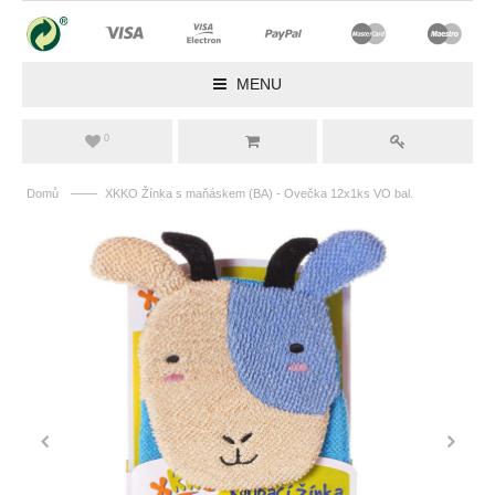
MENU
0
——
Domů
XKKO Žínka s maňáskem (BA) - Ovečka 12x1ks VO bal.