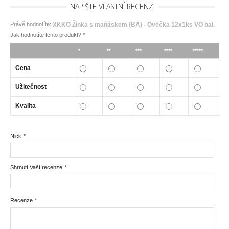
NAPIŠTE VLASTNÍ RECENZI
Právě hodnotíte:
XKKO Žínka s maňáskem (BA) - Ovečka 12x1ks VO bal.
Jak hodnotíte tento produkt?
*
*
**
***
****
*****
Cena
Užitečnost
Kvalita
Nick
*
Shrnutí Vaší recenze
*
Recenze
*