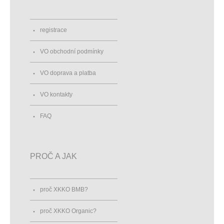
registrace
VO obchodní podmínky
VO doprava a platba
VO kontakty
FAQ
PROČ A JAK
proč XKKO BMB?
proč XKKO Organic?