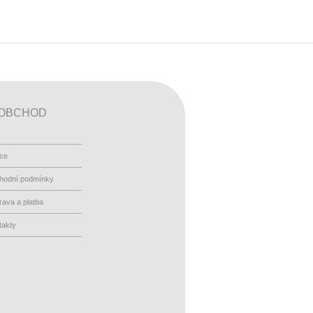
OBCHOD
ace
hodní podmínky
ava a platba
takty