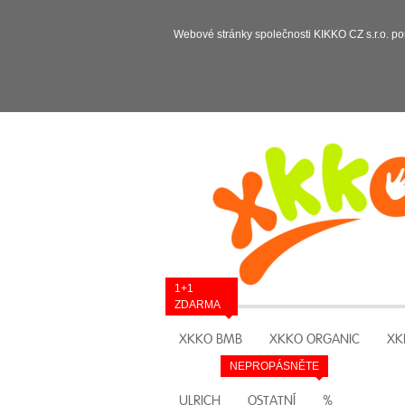
Webové stránky společnosti KIKKO CZ s.r.o. po
1+1
ZDARMA
XKKO BMB
XKKO ORGANIC
XK
NEPROPÁSNĚTE
ULRICH
OSTATNÍ
%