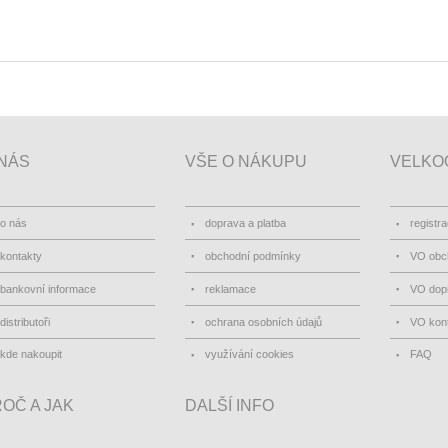
NÁS
VŠE O NÁKUPU
VELKO
o nás
doprava a platba
registr
kontakty
obchodní podmínky
VO obc
bankovní informace
reklamace
VO dopr
distributoři
ochrana osobních údajů
VO kon
kde nakoupit
využívání cookies
FAQ
OČ A JAK
DALŠÍ INFO