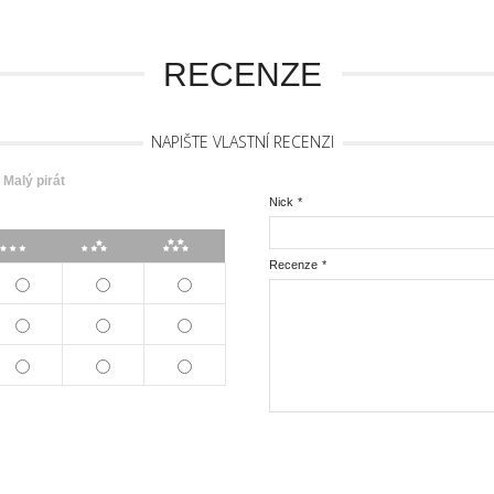
RECENZE
NAPIŠTE VLASTNÍ RECENZI
Malý pirát
Nick
*
***
****
*****
Recenze
*