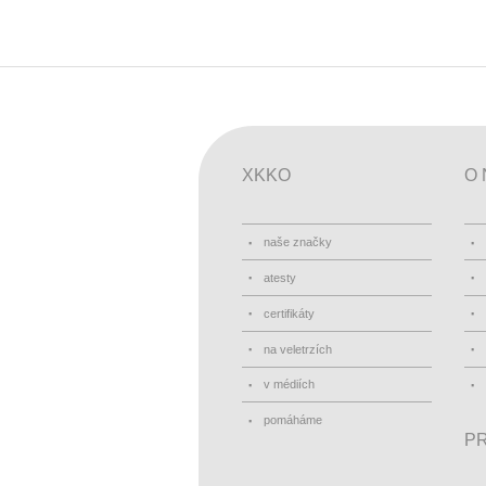
XKKO
O 
naše značky
atesty
certifikáty
na veletrzích
v médiích
pomáháme
PR