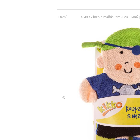
——
Domů
XKKO Žínka s maňáskem (BA) - Malý p