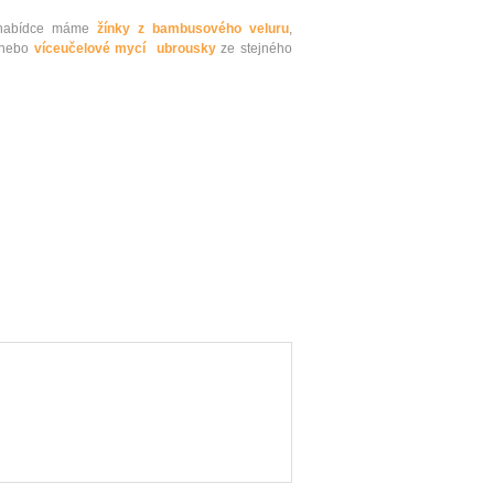
V nabídce máme
žínky z bambusového veluru
,
nebo
víceučelové mycí ubrousky
ze stejného