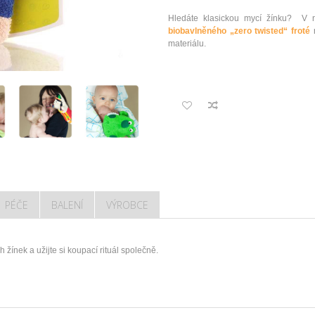
Hledáte klasickou mycí žínku? 
biobavlněného „zero twisted“ froté
materiálu.
PÉČE
BALENÍ
VÝROBCE
 žínek a užijte si koupací rituál společně.