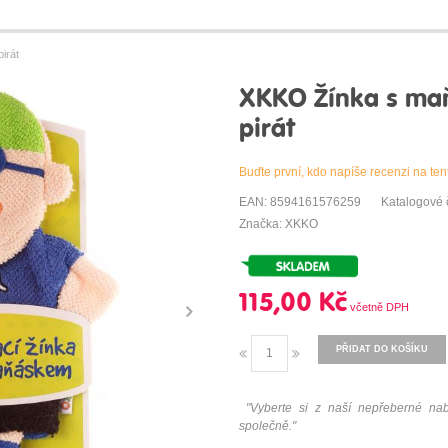
irát
XKKO Žínka s maň
pirát
Buďte první, kdo napíše recenzi na ten
EAN: 8594161576259
Katalogové
Značka: XKKO
115,00 Kč
PŘIDAT DO KOŠÍKU
"Vyberte si z naší nepřeberné nabí
společně."