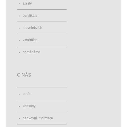
atesty
certifikáty
na veletrzích
v médiích
pomáháme
O NÁS
o nás
kontakty
bankovní informace