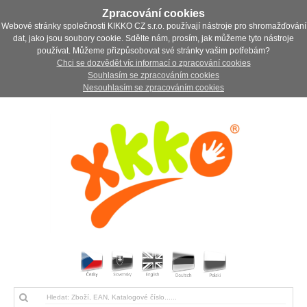
Zpracování cookies
Webové stránky společnosti KIKKO CZ s.r.o. používají nástroje pro shromažďování
dat, jako jsou soubory cookie. Sdělte nám, prosím, jak můžeme tyto nástroje
používat. Můžeme přizpůsobovat své stránky vašim potřebám?
Chci se dozvědět víc informací o zpracování cookies
Souhlasím se zpracováním cookies
Nesouhlasím se zpracováním cookies