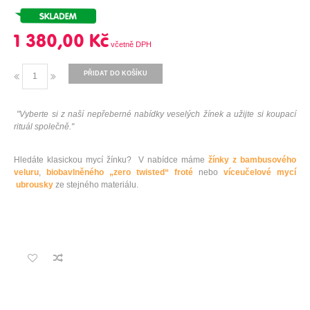
1 380,00 Kč
PŘIDAT DO KOŠÍKU
"Vyberte si z naší nepřeberné nabídky veselých žínek a užijte si koupací
rituál společně."
Hledáte klasickou mycí žínku? V nabídce máme
žínky z bambusového
veluru
,
biobavlněného „zero twisted“ froté
nebo
víceučelové mycí
ubrousky
ze stejného materiálu.