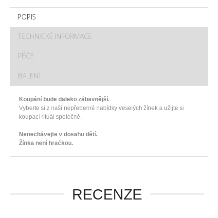
POPIS
TECHNICKÉ INFORMACE
PÉČE
BALENÍ
Koupání bude daleko zábavnější.
Vyberte si z naší nepřeberné nabídky veselých žínek a užijte si
koupací rituál společně.
Nenechávejte v dosahu dětí.
Žínka není hračkou.
RECENZE