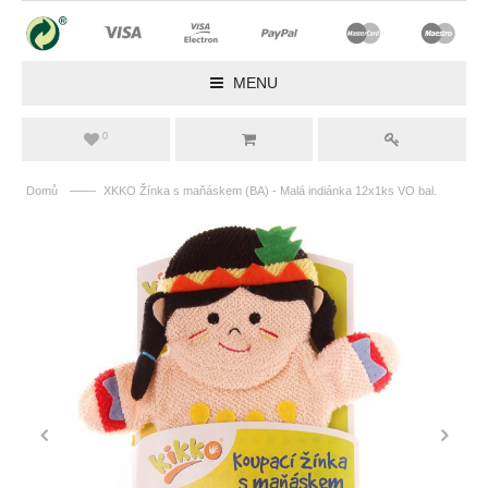
MENU
0
——
Domů
XKKO Žínka s maňáskem (BA) - Malá indiánka 12x1ks VO bal.