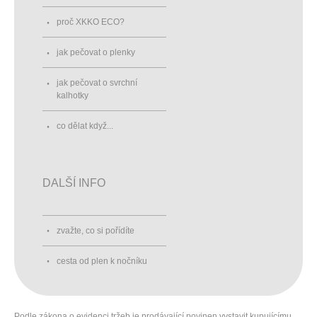
proč XKKO ECO?
jak pečovat o plenky
jak pečovat o svrchní
kalhotky
co dělat když...
DALŠÍ INFO
zvažte, co si pořídíte
cesta od plen k nočníku
Podle zákona o evidenci tržeb je prodávající povinen vystavit kupujícímu