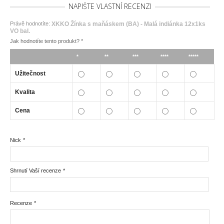
NAPIŠTE VLASTNÍ RECENZI
Právě hodnotíte:
XKKO Žínka s maňáskem (BA) - Malá indiánka 12x1ks
VO bal.
Jak hodnotíte tento produkt?
*
*
**
***
****
*****
Užitečnost
Kvalita
Cena
Nick
*
Shrnutí Vaší recenze
*
Recenze
*