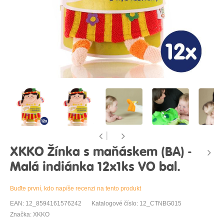
XKKO Žínka s maňáskem (BA) -
Malá indiánka 12x1ks VO bal.
Buďte první, kdo napíše recenzi na tento produkt
EAN: 12_8594161576242
Katalogové číslo: 12_CTNBG015
Značka: XKKO