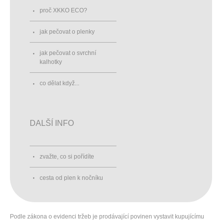
proč XKKO ECO?
jak pečovat o plenky
jak pečovat o svrchní
kalhotky
co dělat když...
DALŠÍ INFO
zvažte, co si pořídíte
cesta od plen k nočníku
Podle zákona o evidenci tržeb je prodávající povinen vystavit kupujícímu