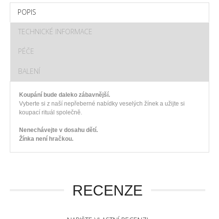
POPIS
TECHNICKÉ INFORMACE
PÉČE
BALENÍ
Koupání bude daleko zábavnější.
Vyberte si z naší nepřeberné nabídky veselých žínek a užijte si
koupací rituál společně.
Nenechávejte v dosahu dětí.
Žínka není hračkou.
RECENZE