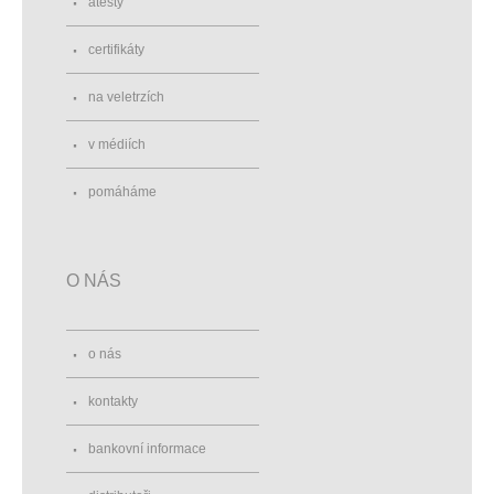
atesty
certifikáty
na veletrzích
v médiích
pomáháme
O NÁS
o nás
kontakty
bankovní informace