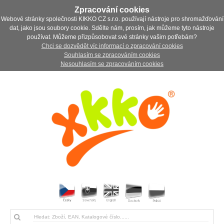
Zpracování cookies
Webové stránky společnosti KIKKO CZ s.r.o. používají nástroje pro shromažďování
dat, jako jsou soubory cookie. Sdělte nám, prosím, jak můžeme tyto nástroje
používat. Můžeme přizpůsobovat své stránky vašim potřebám?
Chci se dozvědět víc informací o zpracování cookies
Souhlasím se zpracováním cookies
Nesouhlasím se zpracováním cookies