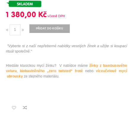
1 380,00 Kč
PŘIDAT DO KOŠÍKU
"Vyberte si z naší nepřeberné nabídky veselých žínek a užijte si koupací
rituál společně."
Hledáte klasickou mycí žínku? V nabídce máme
žínky z bambusového
veluru
,
biobavlněného „zero twisted“ froté
nebo
víceučelové mycí
ubrousky
ze stejného materiálu.