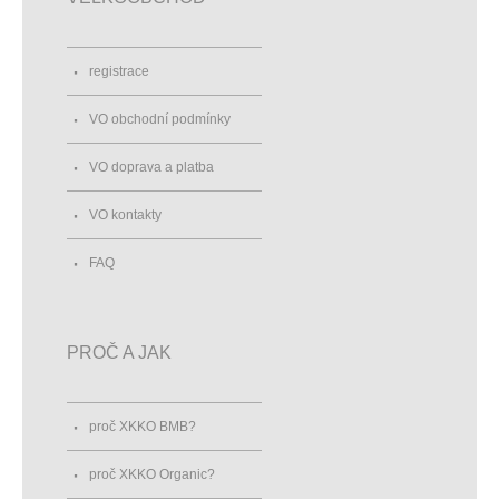
registrace
VO obchodní podmínky
VO doprava a platba
VO kontakty
FAQ
PROČ A JAK
proč XKKO BMB?
proč XKKO Organic?