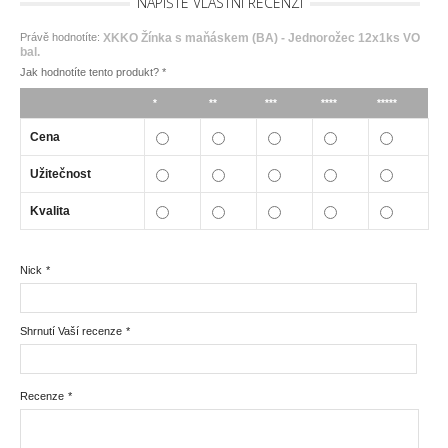
NAPIŠTE VLASTNÍ RECENZI
Právě hodnotíte:
XKKO Žínka s maňáskem (BA) - Jednorožec 12x1ks VO
bal.
Jak hodnotíte tento produkt?
*
*
**
***
****
*****
Cena
Užitečnost
Kvalita
Nick
*
Shrnutí Vaší recenze
*
Recenze
*