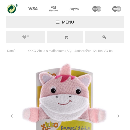
MENU
0
——
Domů
XKKO Žínka s maňáskem (BA) - Jednorožec 12x1ks VO bal.