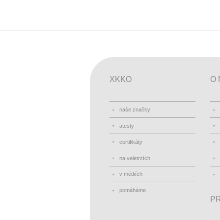
XKKO
O 
naše značky
atesty
certifikáty
na veletrzích
v médiích
pomáháme
PR