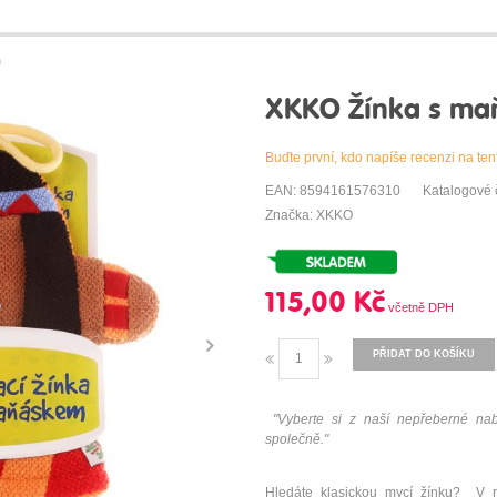
n
XKKO Žínka s maň
Buďte první, kdo napíše recenzi na ten
EAN: 8594161576310
Katalogové
Značka: XKKO
115,00 Kč
PŘIDAT DO KOŠÍKU
"Vyberte si z naší nepřeberné nabí
společně."
Hledáte klasickou mycí žínku? 