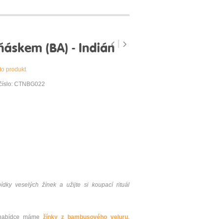
áskem (BA) - Indián
to produkt
 číslo: CTNBG022
dky veselých žínek a užijte si koupací rituál
V nabídce máme
žínky z bambusového veluru
,