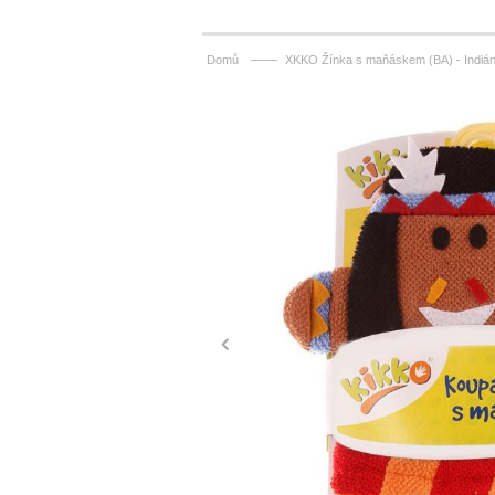
——
Domů
XKKO Žínka s maňáskem (BA) - Indiá