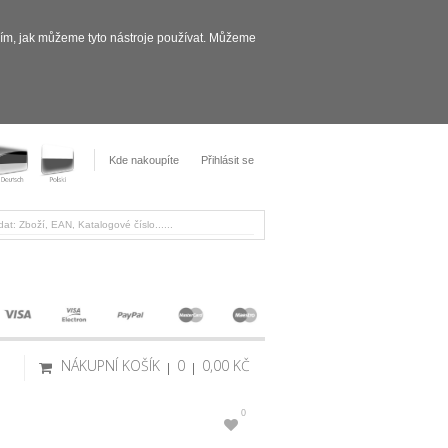
sím, jak můžeme tyto nástroje používat. Můžeme
Kde nakoupíte
Přihlásit se
NÁKUPNÍ KOŠÍK
0
0,00 KČ
0