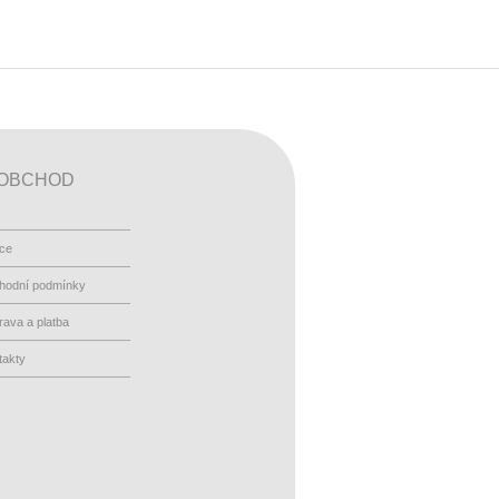
OBCHOD
ace
hodní podmínky
ava a platba
takty