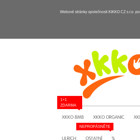
Webové stránky společnosti KIKKO CZ s.r.o. po
1+1
ZDARMA
XKKO BMB
XKKO ORGANIC
XK
NEPROPÁSNĚTE
ULRICH
OSTATNÍ
%