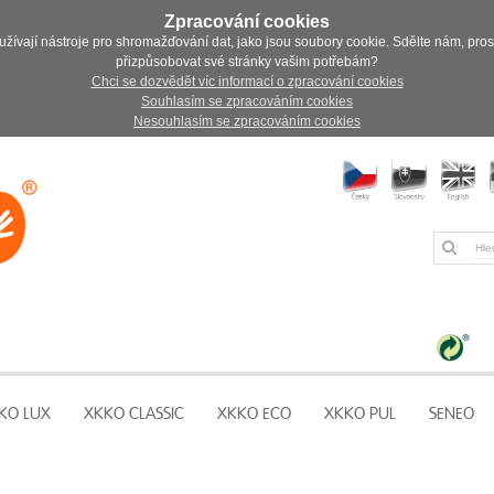
Zpracování cookies
užívají nástroje pro shromažďování dat, jako jsou soubory cookie. Sdělte nám, pro
přizpůsobovat své stránky vašim potřebám?
Chci se dozvědět víc informací o zpracování cookies
Souhlasím se zpracováním cookies
Nesouhlasím se zpracováním cookies
KO LUX
XKKO CLASSIC
XKKO ECO
XKKO PUL
SENEO