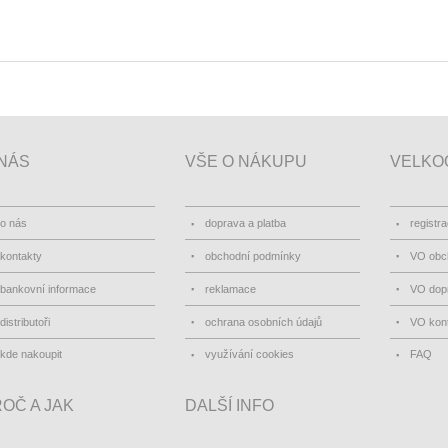
NÁS
VŠE O NÁKUPU
VELKO
o nás
doprava a platba
registr
kontakty
obchodní podmínky
VO obc
bankovní informace
reklamace
VO dopr
distributoři
ochrana osobních údajů
VO kon
kde nakoupit
využívání cookies
FAQ
OČ A JAK
DALŠÍ INFO