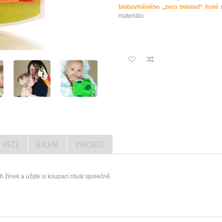
biobavlněného „zero twisted“ froté
materiálu.
PÉČE
BALENÍ
VÝROBCE
 žínek a užijte si koupací rituál společně.