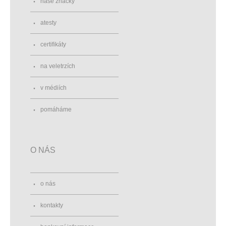
naše značky
atesty
certifikáty
na veletrzích
v médiích
pomáháme
O NÁS
o nás
kontakty