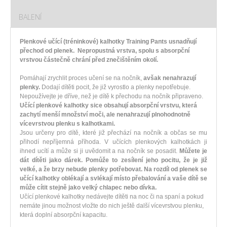
BALENÍ
Plenkové učící (tréninkové) kalhotky Training Pants usnadňují
přechod od plenek. Nepropustná vrstva, spolu s absorpční
vrstvou částečně chrání před znečištěním okolí.
Pomáhají zrychlit proces učení se na nočník,
avšak nenahrazují
plenky.
Dodají dítěti pocit, že již vyrostlo a plenky nepotřebuje.
Nepoužívejte je dříve, než je dítě k přechodu na nočník připraveno.
Učící plenkové kalhotky sice obsahují absorpční vrstvu, která
zachytí menší množství moči, ale nenahrazují plnohodnotně
vícevrstvou plenku s kalhotkami.
Jsou určeny pro dítě, které již přechází na nočník a občas se mu
přihodí nepříjemná příhoda. V učících plenkových kalhotkách ji
ihned ucítí a může si ji uvědomit a na nočník se posadit.
Můžete je
dát dítěti jako dárek. Pomůže to zesílení jeho pocitu, že je již
velké, a že brzy nebude plenky potřebovat.
Na rozdíl od plenek se
učící kalhotky oblékají a svlékají místo přebalování a vaše dítě se
může cítit stejně jako velký chlapec nebo dívka.
Učící plenkové kalhotky nedávejte dítěti na noc či na spaní a pokud
nemáte jinou možnost vložte do nich ještě další vícevrstvou plenku,
která doplní absorpční kapacitu.