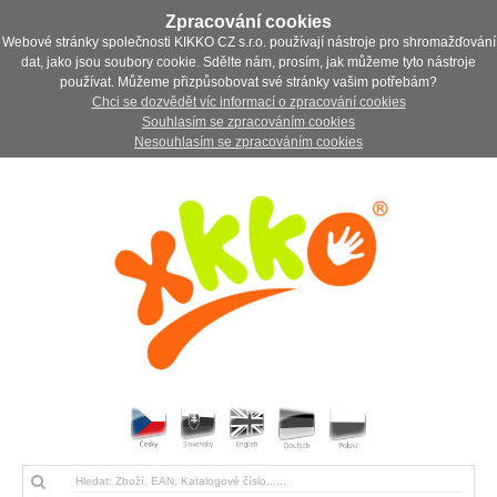
Zpracování cookies
Webové stránky společnosti KIKKO CZ s.r.o. používají nástroje pro shromažďování
dat, jako jsou soubory cookie. Sdělte nám, prosím, jak můžeme tyto nástroje
používat. Můžeme přizpůsobovat své stránky vašim potřebám?
Chci se dozvědět víc informací o zpracování cookies
Souhlasím se zpracováním cookies
Nesouhlasím se zpracováním cookies