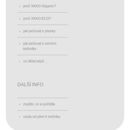
proč XKKO Organic?
proč XKKO ECO?
jak pečovat o plenky
jak pečovat o svrchní
kalhotky
co dělat když...
DALŠÍ INFO
zvažte, co si pořídíte
cesta od plen k nočníku