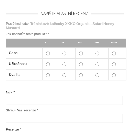
NAPIŠTE VLASTNÍ RECENZI
Právě hodnotíte:
Tréninkové kalhotky XKKO Organic - Safari Honey
Mustard
Jak hodnotíte tento produkt?
*
*
**
***
****
*****
Cena
Užitečnost
Kvalita
Nick
*
Shrnutí Vaší recenze
*
Recenze
*