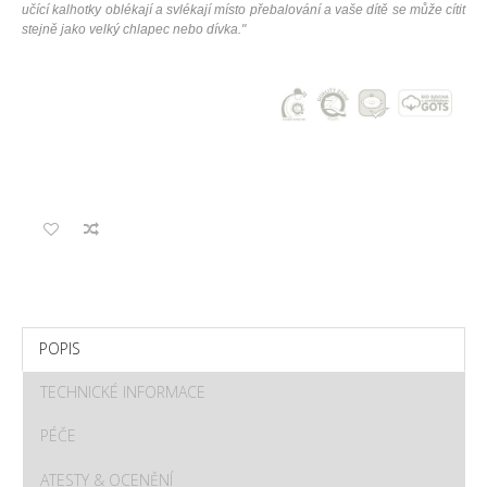
učící kalhotky oblékají a svlékají místo přebalování a vaše dítě se může cítit
stejně jako velký chlapec nebo dívka."
POPIS
TECHNICKÉ INFORMACE
PÉČE
ATESTY & OCENĚNÍ