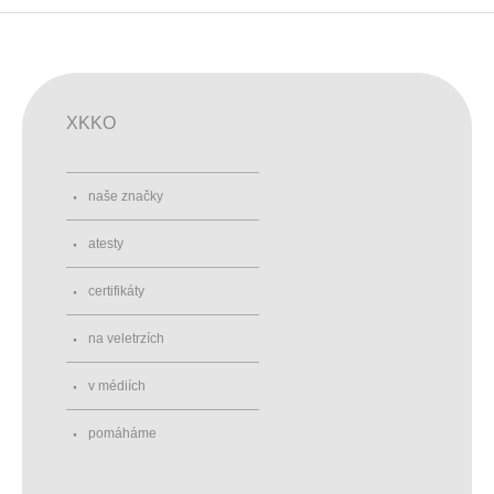
XKKO
naše značky
atesty
certifikáty
na veletrzích
v médiích
pomáháme