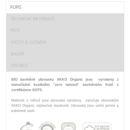
POPIS
TECHNICKÉ INFORMACE
PÉČE
ATESTY & OCENĚNÍ
BALENÍ
VÝROBCE
BIO bavlněné ubrousky XKKO Organic jsou vyrobeny z
mimořádně kvalitního "zero twisted" bavlněného froté s
certifikátem GOTS.
Materiál, z něhož jsou ubrousky vyrobeny, zaručuje ubrouskům
XKKO Organic výjimečné vlastnosti. Ubrousky jsou velmi jemné a
extrémně savé.