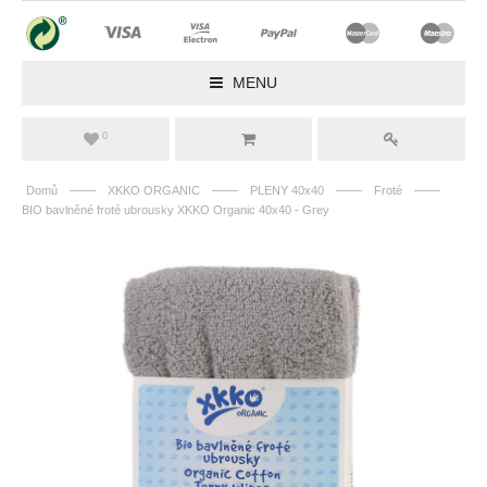
MENU
0
——
——
——
——
Domů
XKKO ORGANIC
PLENY 40x40
Froté
BIO bavlněné froté ubrousky XKKO Organic 40x40 - Grey