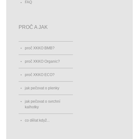
FAQ
PROČ A JAK
proč XKKO BMB?
proč XKKO Organic?
proč XKKO ECO?
jak pečovat o plenky
jak pečovat o svrchní
kalhotky
co dělat když...