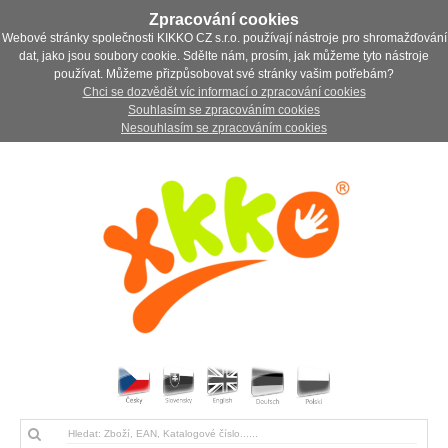
Zpracování cookies
Webové stránky společnosti KIKKO CZ s.r.o. používají nástroje pro shromažďování
dat, jako jsou soubory cookie. Sdělte nám, prosím, jak můžeme tyto nástroje
používat. Můžeme přizpůsobovat své stránky vašim potřebám?
Chci se dozvědět víc informací o zpracování cookies
Souhlasím se zpracováním cookies
Nesouhlasím se zpracováním cookies