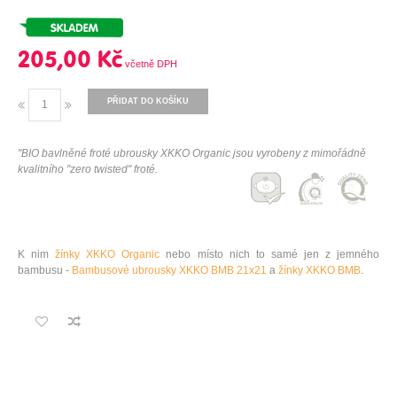
205,00 Kč
PŘIDAT DO KOŠÍKU
"BIO bavlněné froté ubrousky XKKO Organic jsou vyrobeny z mimořádně
kvalitního "zero twisted" froté.
K nim
žínky XKKO Organic
nebo místo nich to samé jen z jemného
bambusu -
Bambusové ubrousky XKKO BMB 21x21
a
žínky XKKO BMB
.