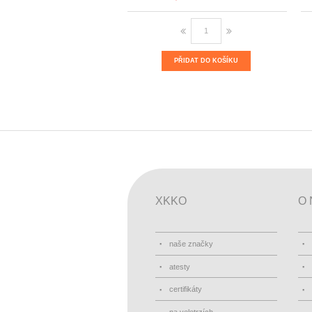
PŘIDAT DO KOŠÍKU
XKKO
O 
naše značky
atesty
certifikáty