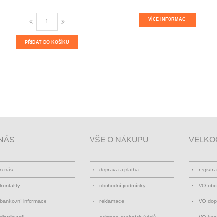
VÍCE INFORMACÍ
PŘIDAT DO KOŠÍKU
NÁS
VŠE O NÁKUPU
VELKO
o nás
doprava a platba
registr
kontakty
obchodní podmínky
VO obc
bankovní informace
reklamace
VO dopr