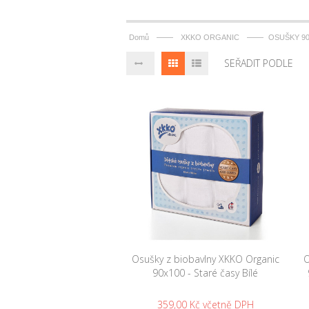
——
——
Domů
XKKO ORGANIC
OSUŠKY 90
SEŘADIT PODLE
Osušky z biobavlny XKKO Organic
O
90x100 - Staré časy Bílé
359,00 Kč