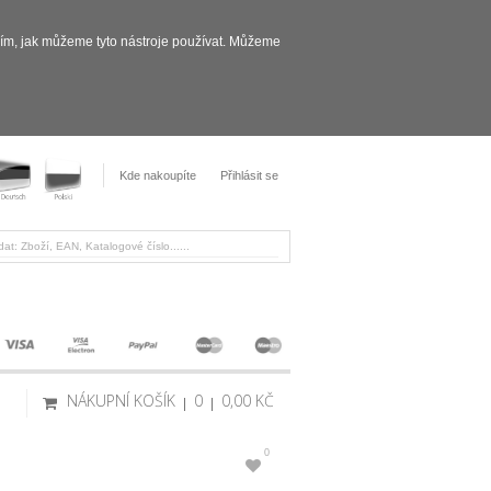
sím, jak můžeme tyto nástroje používat. Můžeme
Kde nakoupíte
Přihlásit se
NÁKUPNÍ KOŠÍK
0
0,00 KČ
0