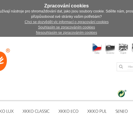
Zpracování cookies
užívají nástroje pro shromažďování dat, jako jsou soubory cookie. Sdělte nám, pro
přizpůsobovat své stránky vašim potřebám?
Chci se dozvědět víc informací o zpracování cookies
Souhlasím se zpracováním cookies
Nesouhlasím se zpracováním cookies
KO LUX
XKKO CLASSIC
XKKO ECO
XKKO PUL
SENEO