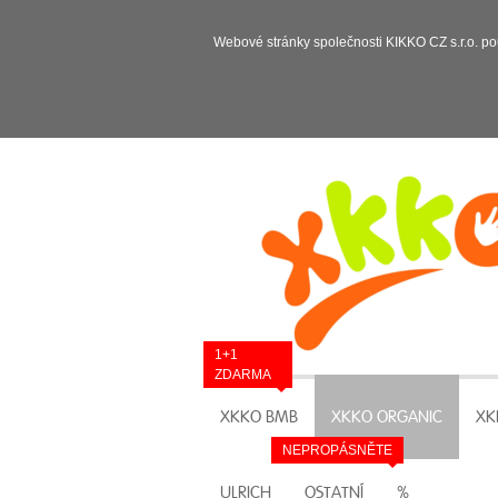
Webové stránky společnosti KIKKO CZ s.r.o. po
1+1
ZDARMA
XKKO BMB
XKKO ORGANIC
XK
NEPROPÁSNĚTE
ULRICH
OSTATNÍ
%