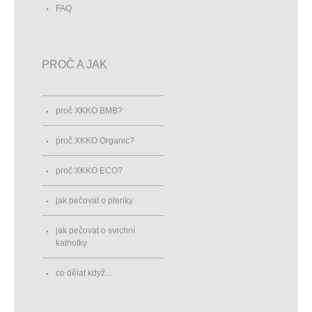
FAQ
PROČ A JAK
proč XKKO BMB?
proč XKKO Organic?
proč XKKO ECO?
jak pečovat o plenky
jak pečovat o svrchní
kalhotky
co dělat když...