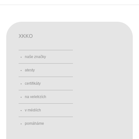
XKKO
naše značky
atesty
certifikáty
na veletrzích
v médiích
pomáháme