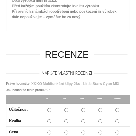
Obal výrobku není hračka.
Před každým použitím zkontrolujte kvalitu výrobku.
Při prvních známkách opotřebení nebo poškození již výrobek
dále nepoužívejte – vyměňte ho za nový.
RECENZE
NAPIŠTE VLASTNÍ RECENZI
Právě hodnotíte:
XKKO Multifunkční klipy 2ks - Little Stars Cyan MIX
Jak hodnotíte tento produkt?
*
*
**
***
****
*****
Užitečnost
Kvalita
Cena