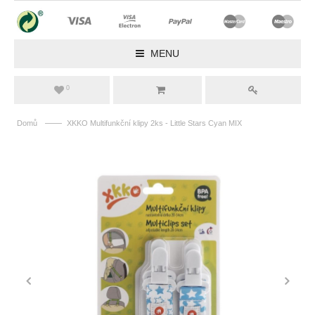
MENU
0
——
Domů
XKKO Multifunkční klipy 2ks - Little Stars Cyan MIX