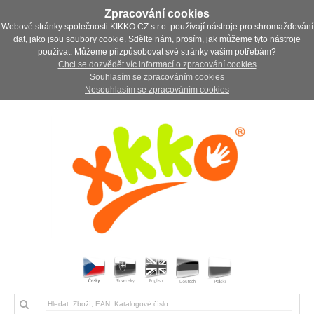
Zpracování cookies
Webové stránky společnosti KIKKO CZ s.r.o. používají nástroje pro shromažďování
dat, jako jsou soubory cookie. Sdělte nám, prosím, jak můžeme tyto nástroje
používat. Můžeme přizpůsobovat své stránky vašim potřebám?
Chci se dozvědět víc informací o zpracování cookies
Souhlasím se zpracováním cookies
Nesouhlasím se zpracováním cookies