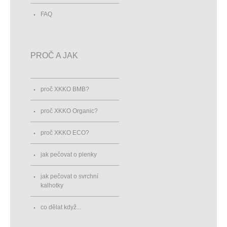
FAQ
PROČ A JAK
proč XKKO BMB?
proč XKKO Organic?
proč XKKO ECO?
jak pečovat o plenky
jak pečovat o svrchní
kalhotky
co dělat když...