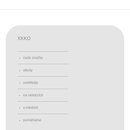
XKKO
naše značky
atesty
certifikáty
na veletrzích
v médiích
pomáháme