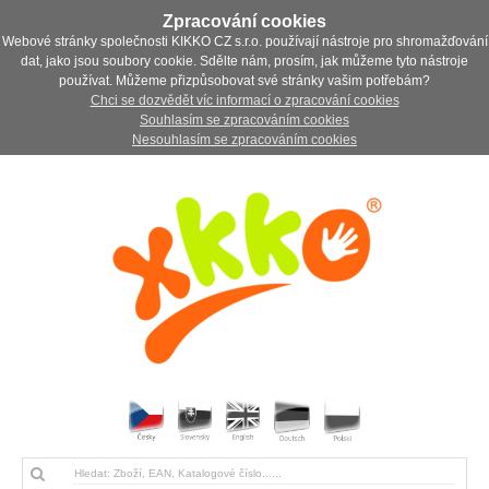
Zpracování cookies
Webové stránky společnosti KIKKO CZ s.r.o. používají nástroje pro shromažďování
dat, jako jsou soubory cookie. Sdělte nám, prosím, jak můžeme tyto nástroje
používat. Můžeme přizpůsobovat své stránky vašim potřebám?
Chci se dozvědět víc informací o zpracování cookies
Souhlasím se zpracováním cookies
Nesouhlasím se zpracováním cookies