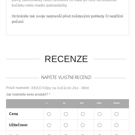
pleny, zavinovačky nebo čehokoliv co máte po ruce na boudičku
kočárku nebo madlo autosedačky.
Ochráníte tak svoje nejmenší před zvědavými pohledy či nepřízní
počasí.
RECENZE
NAPIŠTE VLASTNÍ RECENZI
Právě hodnotíte:
XKKO Klipy na kočárek 2ks - Mint
Jak hodnotíte tento produkt?
*
*
**
***
****
*****
Cena
Užitečnost