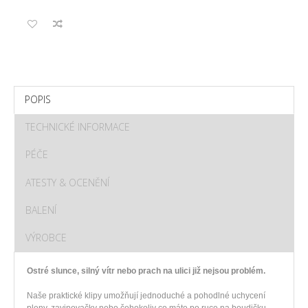
POPIS
TECHNICKÉ INFORMACE
PÉČE
ATESTY & OCENĚNÍ
BALENÍ
VÝROBCE
Ostré slunce, silný vítr nebo prach na ulici již nejsou problém.
Naše praktické klipy umožňují jednoduché a pohodlné uchycení