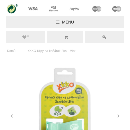
MENU
0
——
Domů
XKKO Klipy na kočárek 2ks - Mint