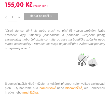
155,00 Kč
PŘIDAT DO KOŠÍKU
"Ostré slunce, silný vítr nebo prach na ulici již nejsou problém. Naše
praktické klipy umožňují jednoduché a pohodlné uchycení pleny,
zavinovačky nebo čehokoliv co máte po ruce na boudičku kočárku nebo
madlo autosedačky. Ochráníte tak svoje nejmenší před zvědavými pohledy
či nepřízní počasí."
S pomocí našich klipů můžete na kočárek připnout nejen velkou zavinovací
plenu - ty nabízíme buď
bambusové
nebo
biobavlněné,
ale i oblíbenou
hračku nebo
muchláčka.