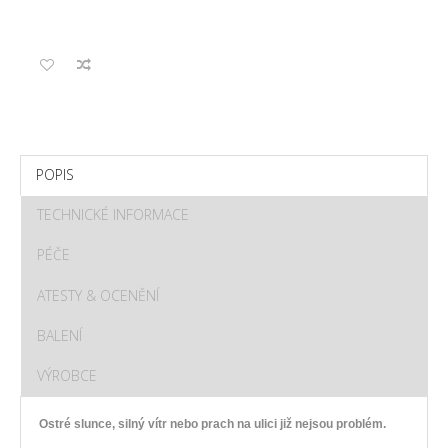
POPIS
TECHNICKÉ INFORMACE
PÉČE
ATESTY & OCENĚNÍ
BALENÍ
VÝROBCE
Ostré slunce, silný vítr nebo prach na ulici již nejsou problém.