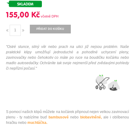
155,00 Kč
PŘIDAT DO KOŠÍKU
"Ostré slunce, silný vítr nebo prach na ulici již nejsou problém. Naše
praktické klipy umožňují jednoduché a pohodlné uchycení pleny,
zavinovačky nebo čehokoliv co máte po ruce na boudičku kočárku nebo
madlo autosedačky. Ochráníte tak svoje nejmenší před zvědavými pohledy
či nepřízní počasí."
S pomocí našich klipů můžete na kočárek připnout nejen velkou zavinovací
plenu - ty nabízíme buď
bambusové
nebo
biobavlněné,
ale i oblíbenou
hračku nebo
muchláčka.