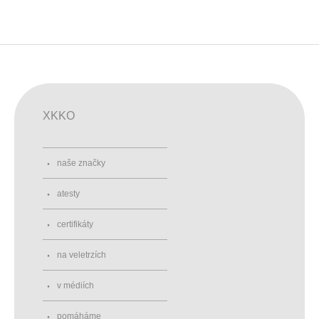
XKKO
naše značky
atesty
certifikáty
na veletrzích
v médiích
pomáháme