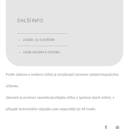
DALŠÍ INFO
zvažte, co si pořídíte
cesta od plen k nočníku
Podle zákona o evidenci tržeb je prodávající povinen vystavit kupujícímu
účtenku.
Zároveň je povinen zaevidovat přijatou tržbu u správce daně online; v
případě technického výpadku pak nejpozději do 48 hodin.