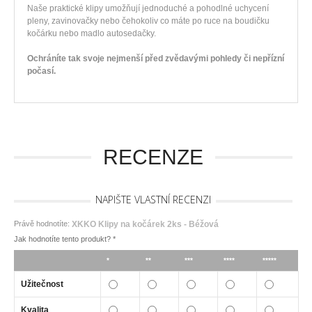
Naše praktické klipy umožňují jednoduché a pohodlné uchycení
pleny, zavinovačky nebo čehokoliv co máte po ruce na boudičku
kočárku nebo madlo autosedačky.
Ochráníte tak svoje nejmenší před zvědavými pohledy či nepřízní
počasí.
RECENZE
NAPIŠTE VLASTNÍ RECENZI
Právě hodnotíte:
XKKO Klipy na kočárek 2ks - Béžová
Jak hodnotíte tento produkt?
*
*
**
***
****
*****
Užitečnost
Kvalita