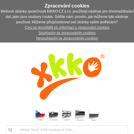
Zpracování cookies
Webové stránky společnosti KIKKO CZ s.r.o. používají nástroje pro shromažďování
dat, jako jsou soubory cookie. Sdělte nám, prosím, jak můžeme tyto nástroje
používat. Můžeme přizpůsobovat své stránky vašim potřebám?
Chci se dozvědět víc informací o zpracování cookies
Souhlasím se zpracováním cookies
Nesouhlasím se zpracováním cookies