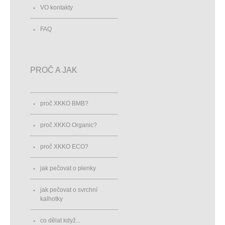
VO kontakty
FAQ
PROČ A JAK
proč XKKO BMB?
proč XKKO Organic?
proč XKKO ECO?
jak pečovat o plenky
jak pečovat o svrchní
kalhotky
co dělat když...