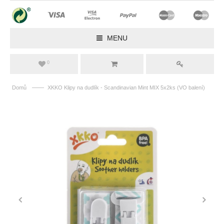
MENU
0
——
Domů
XKKO Klipy na dudlík - Scandinavian Mint MIX 5x2ks (VO balení)