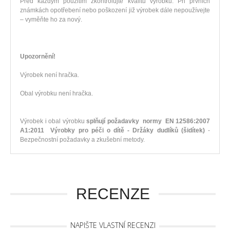
Před každým použitím zkontrolujte kvalitu výrobku. Při prvních
známkách opotřebení nebo poškození již výrobek dále nepoužívejte
– vyměňte ho za nový.
Upozornění!
Výrobek není hračka.
Obal výrobku není hračka.
Výrobek i obal výrobku
splňují požadavky normy EN 12586:2007
A1:2011 Výrobky pro péči o dítě - Držáky dudlíků (šidítek)
-
Bezpečnostní požadavky a zkušební metody.
RECENZE
NAPIŠTE VLASTNÍ RECENZI