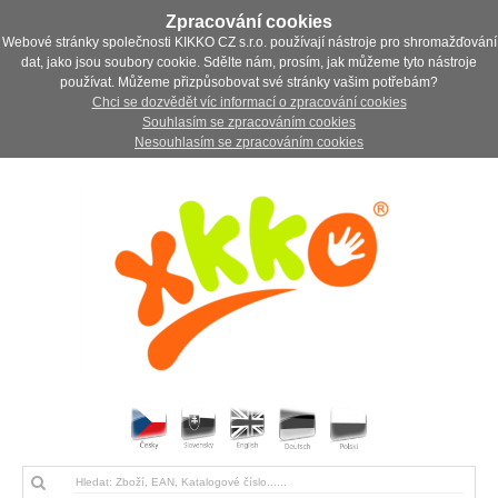
Zpracování cookies
Webové stránky společnosti KIKKO CZ s.r.o. používají nástroje pro shromažďování
dat, jako jsou soubory cookie. Sdělte nám, prosím, jak můžeme tyto nástroje
používat. Můžeme přizpůsobovat své stránky vašim potřebám?
Chci se dozvědět víc informací o zpracování cookies
Souhlasím se zpracováním cookies
Nesouhlasím se zpracováním cookies