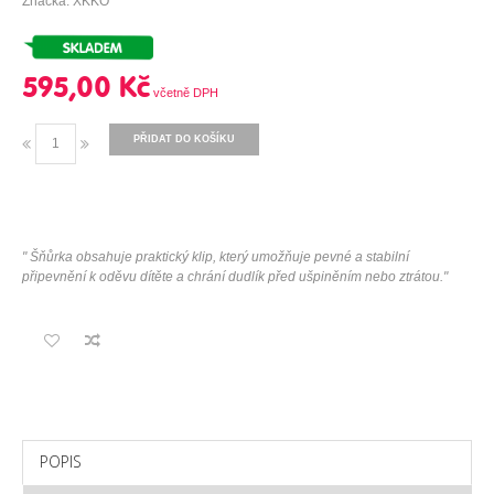
Značka: XKKO
595,00 Kč
PŘIDAT DO KOŠÍKU
"
Šňůrka obsahuje praktický klip, který umožňuje pevné a stabilní
připevnění k oděvu dítěte a chrání dudlík před ušpiněním nebo ztrátou
.
"
POPIS