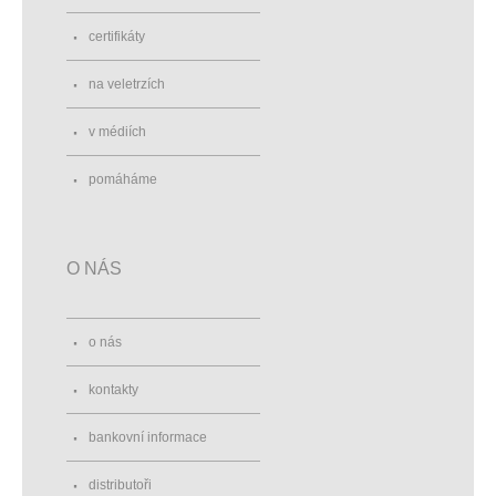
certifikáty
na veletrzích
v médiích
pomáháme
O NÁS
o nás
kontakty
bankovní informace
distributoři