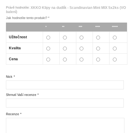
Právě hodnotíte:
XKKO Klipy na dudlík - Scandinavian Mint MIX 5x2ks (VO
balení)
Jak hodnotíte tento produkt?
*
*
**
***
****
*****
Užitečnost
Kvalita
Cena
Nick
*
Shrnutí Vaší recenze
*
Recenze
*