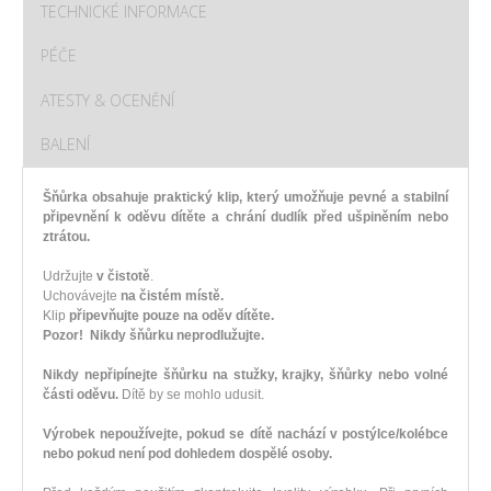
TECHNICKÉ INFORMACE
PÉČE
ATESTY & OCENĚNÍ
BALENÍ
Šňůrka obsahuje praktický klip, který umožňuje pevné a stabilní
připevnění k oděvu dítěte a chrání dudlík před ušpiněním nebo
ztrátou.
Udržujte
v čistotě
.
Uchovávejte
na čistém místě.
Klip
připevňujte pouze na oděv dítěte.
Pozor! Nikdy šňůrku neprodlužujte.
Nikdy nepřipínejte šňůrku na stužky, krajky, šňůrky nebo volné
části oděvu.
Dítě by se mohlo udusit.
Výrobek nepoužívejte, pokud se dítě nachází v postýlce/kolébce
nebo pokud není pod dohledem dospělé osoby.