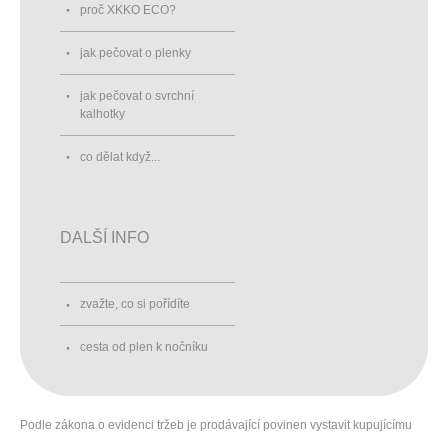
proč XKKO ECO?
jak pečovat o plenky
jak pečovat o svrchní
kalhotky
co dělat když...
DALŠÍ INFO
zvažte, co si pořídíte
cesta od plen k nočníku
Podle zákona o evidenci tržeb je prodávající povinen vystavit kupujícímu