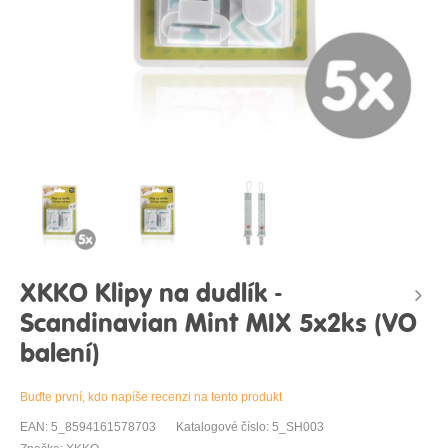
XKKO Klipy na dudlík -
Scandinavian Mint MIX 5x2ks (VO
balení)
Buďte první, kdo napíše recenzi na tento produkt
EAN: 5_8594161578703
Katalogové číslo: 5_SH003