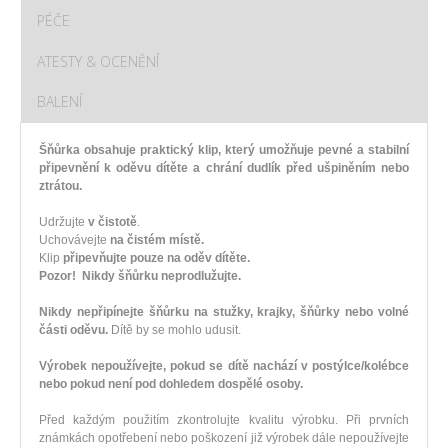
PÉČE
ATESTY & OCENĚNÍ
BALENÍ
Šňůrka obsahuje praktický klip, který umožňuje pevné a stabilní
připevnění k oděvu dítěte a chrání dudlík před ušpiněním nebo
ztrátou.
Udržujte
v čistotě
.
Uchovávejte
na čistém místě.
Klip
připevňujte pouze na oděv dítěte.
Pozor! Nikdy šňůrku neprodlužujte.
Nikdy nepřipínejte šňůrku na stužky, krajky, šňůrky nebo volné
části oděvu.
Dítě by se mohlo udusit.
Výrobek nepoužívejte, pokud se dítě nachází v postýlce/kolébce
nebo pokud není pod dohledem dospělé osoby.
Před každým použitím zkontrolujte kvalitu výrobku. Při prvních
známkách opotřebení nebo poškození již výrobek dále nepoužívejte