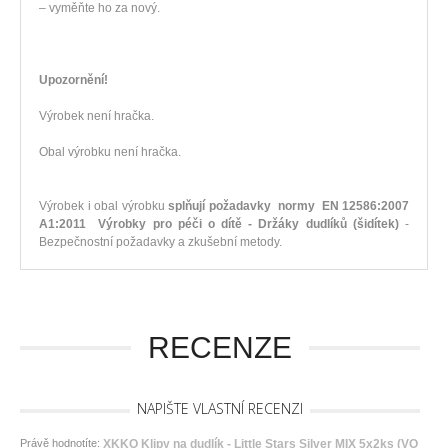
– vyměňte ho za nový.
Upozornění!
Výrobek není hračka.
Obal výrobku není hračka.
Výrobek i obal výrobku
splňují požadavky normy EN 12586:2007
A1:2011 Výrobky pro péči o dítě - Držáky dudlíků (šidítek)
-
Bezpečnostní požadavky a zkušební metody.
RECENZE
NAPIŠTE VLASTNÍ RECENZI
Právě hodnotíte:
XKKO Klipy na dudlík - Little Stars Silver MIX 5x2ks (VO