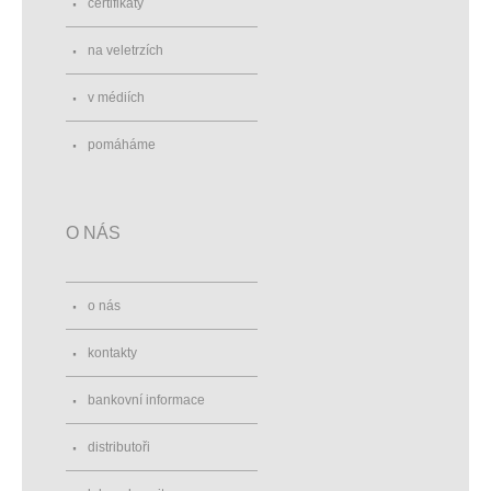
certifikáty
na veletrzích
v médiích
pomáháme
O NÁS
o nás
kontakty
bankovní informace
distributoři