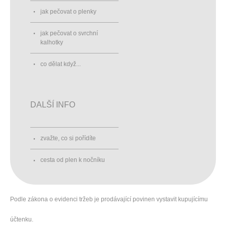
jak pečovat o plenky
jak pečovat o svrchní
kalhotky
co dělat když...
DALŠÍ INFO
zvažte, co si pořídíte
cesta od plen k nočníku
Podle zákona o evidenci tržeb je prodávající povinen vystavit kupujícímu
účtenku.