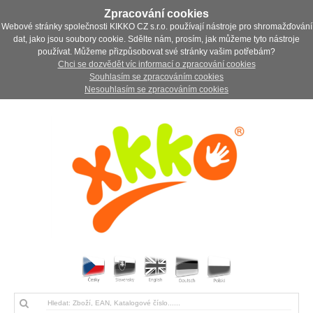
Zpracování cookies
Webové stránky společnosti KIKKO CZ s.r.o. používají nástroje pro shromažďování
dat, jako jsou soubory cookie. Sdělte nám, prosím, jak můžeme tyto nástroje
používat. Můžeme přizpůsobovat své stránky vašim potřebám?
Chci se dozvědět víc informací o zpracování cookies
Souhlasím se zpracováním cookies
Nesouhlasím se zpracováním cookies