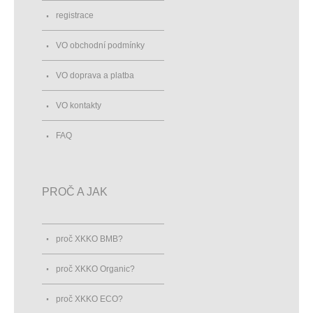
registrace
VO obchodní podmínky
VO doprava a platba
VO kontakty
FAQ
PROČ A JAK
proč XKKO BMB?
proč XKKO Organic?
proč XKKO ECO?