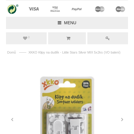
MENU
0
——
Domů
XKKO Klipy na dudlík - Little Stars Silver MIX 5x2ks (VO balení)