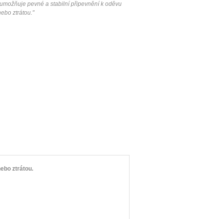
ý umožňuje pevné a stabilní připevnění k oděvu
nebo ztrátou
.
"
ebo ztrátou.