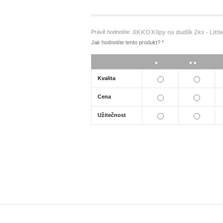
Právě hodnotíte:
XKKO Klipy na dudlík 2ks - Littl
Jak hodnotíte tento produkt?
*
*
**
Kvalita
Cena
Užitečnost