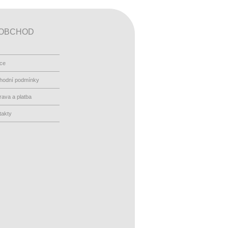
OBCHOD
ace
hodní podmínky
ava a platba
takty