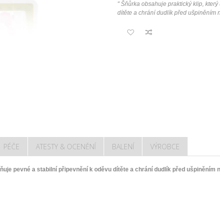
"
Šňůrka obsahuje praktický klip, kter
dítěte a chrání dudlík před ušpiněním 
PÉČE
ATESTY & OCENĚNÍ
BALENÍ
VÝROBCE
uje pevné a stabilní připevnění k oděvu dítěte a chrání dudlík před ušpiněním n