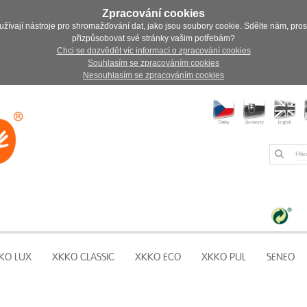
Zpracování cookies
užívají nástroje pro shromažďování dat, jako jsou soubory cookie. Sdělte nám, pro
přizpůsobovat své stránky vašim potřebám?
Chci se dozvědět víc informací o zpracování cookies
Souhlasím se zpracováním cookies
Nesouhlasím se zpracováním cookies
KO LUX
XKKO CLASSIC
XKKO ECO
XKKO PUL
SENEO