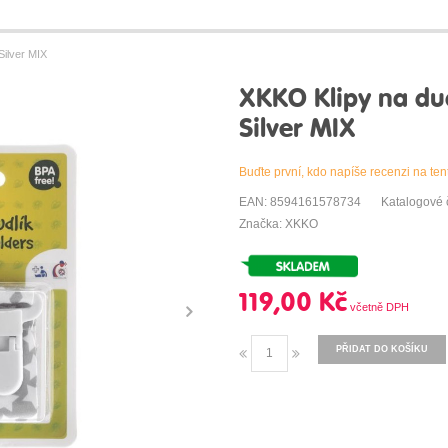
Silver MIX
XKKO Klipy na dudl
Silver MIX
Buďte první, kdo napíše recenzi na ten
EAN: 8594161578734
Katalogové 
Značka: XKKO
119,00 Kč
PŘIDAT DO KOŠÍKU