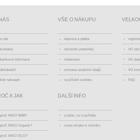
NÁS
VŠE O NÁKUPU
VELKO
o nás
doprava a platba
registr
kontakty
obchodní podmínky
VO obc
bankovní informace
reklamace
VO dopr
distributoři
ochrana osobních údajů
VO kon
kde nakoupit
využívání cookies
FAQ
OČ A JAK
DALŠÍ INFO
proč XKKO BMB?
zvažte, co si pořídíte
proč XKKO Organic?
cesta od plen k nočníku
proč XKKO ECO?