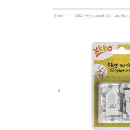
——
Domů
XKKO Klipy na dudlík 2ks - Little Stars 