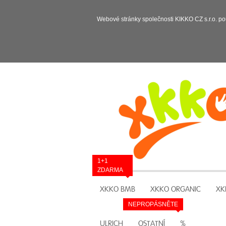
Webové stránky společnosti KIKKO CZ s.r.o. po
1+1
ZDARMA
XKKO BMB
XKKO ORGANIC
XK
NEPROPÁSNĚTE
ULRICH
OSTATNÍ
%