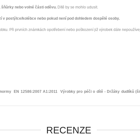
, šňůrky nebo volné části oděvu.
Dítě by se mohlo udusit.
zí v postýlce/kolébce nebo pokud není pod dohledem dospělé osoby.
robku. Při prvních známkách opotřebení nebo poškození již výrobek dále nepoužíve
normy EN 12586:2007 A1:2011 Výrobky pro péči o dítě - Držáky dudlíků (ši
RECENZE