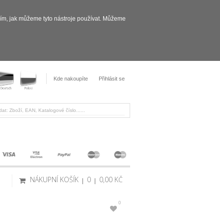
sím, jak můžeme tyto nástroje používat. Můžeme
Kde nakoupíte
Přihlásit se
NÁKUPNÍ KOŠÍK
0
0,00 KČ
0