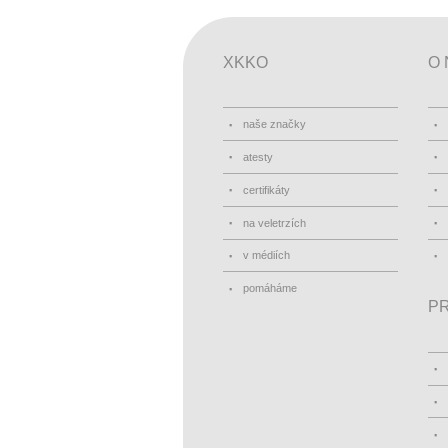
XKKO
O 
naše značky
atesty
certifikáty
na veletrzích
v médiích
pomáháme
PR