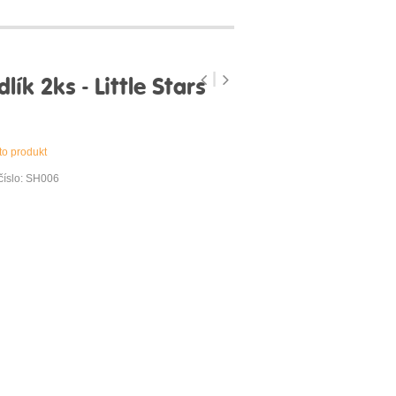
ík 2ks - Little Stars
to produkt
číslo: SH006