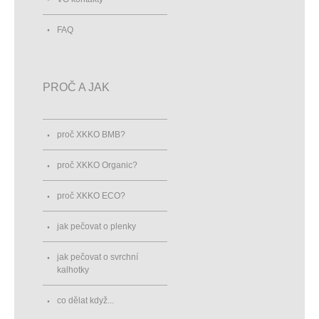
FAQ
PROČ A JAK
proč XKKO BMB?
proč XKKO Organic?
proč XKKO ECO?
jak pečovat o plenky
jak pečovat o svrchní
kalhotky
co dělat když...