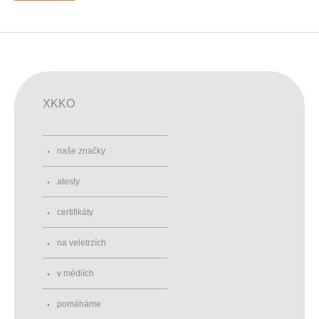
XKKO
naše značky
atesty
certifikáty
na veletrzích
v médiích
pomáháme