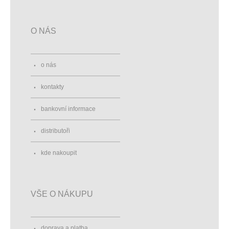
O NÁS
o nás
kontakty
bankovní informace
distributoři
kde nakoupit
VŠE O NÁKUPU
doprava a platba