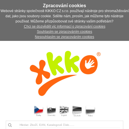
Zpracování cookies
Webové stránky společnosti KIKKO CZ s.r.o. používají nástroje pro shromažďování
dat, jako jsou soubory cookie. Sdělte nám, prosím, jak můžeme tyto nástroje
používat. Můžeme přizpůsobovat své stránky vašim potřebám?
Chci se dozvědět víc informací o zpracování cookies
Souhlasím se zpracováním cookies
Nesouhlasím se zpracováním cookies