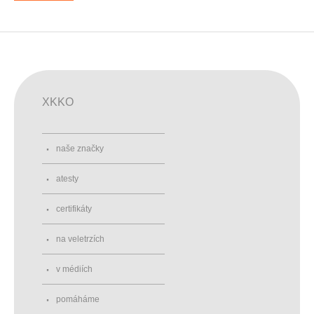
XKKO
naše značky
atesty
certifikáty
na veletrzích
v médiích
pomáháme