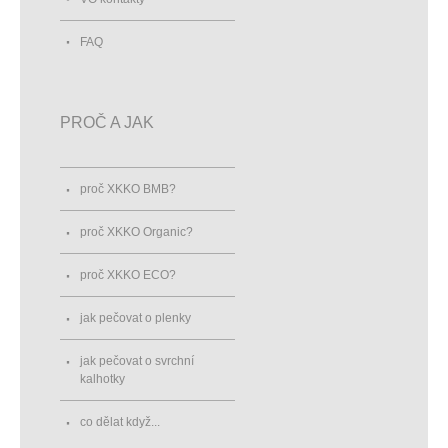
FAQ
PROČ A JAK
proč XKKO BMB?
proč XKKO Organic?
proč XKKO ECO?
jak pečovat o plenky
jak pečovat o svrchní
kalhotky
co dělat když...