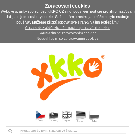
Zpracování cookies
Webové stránky společnosti KIKKO CZ s.r.o. používají nástroje pro shromažďování
dat, jako jsou soubory cookie. Sdělte nám, prosím, jak můžeme tyto nástroje
používat. Můžeme přizpůsobovat své stránky vašim potřebám?
Chci se dozvědět víc informací o zpracování cookies
Souhlasím se zpracováním cookies
Nesouhlasím se zpracováním cookies