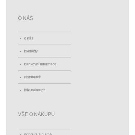
O NÁS
o nás
kontakty
bankovní informace
distributoři
kde nakoupit
VŠE O NÁKUPU
doprava a platba